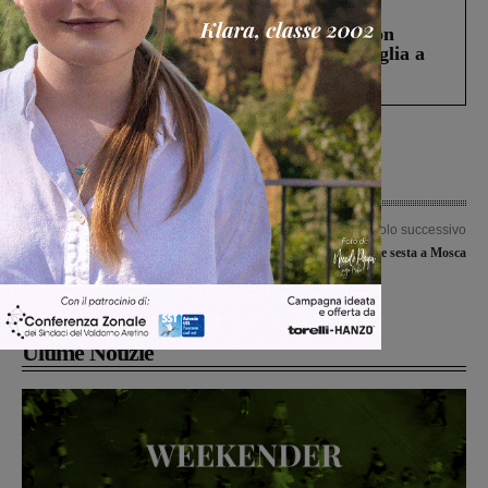
Cronaca
3 Agosto 2026
Scomparso da una struttura di Castiglion
Fiorentino l’uomo che aveva ucciso la figlia a
Levane nel 2020
Articolo precedente
Articolo successivo
Area Ex Ceim e strada dei Poggi: due
Alessia Russo chiude sesta a Mosca
situazioni da risolvere. La lista civica
interviene in consiglio
Ultime Notizie