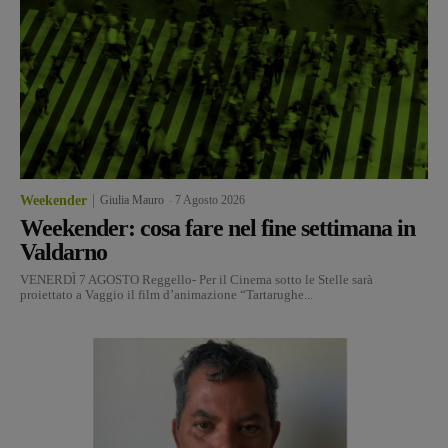
Weekender
Giulia Mauro
-
7 Agosto 2026
Weekender: cosa fare nel fine settimana in
Valdarno
VENERDÌ 7 AGOSTO Reggello- Per il Cinema sotto le Stelle sarà
proiettato a Vaggio il film d’animazione “Tartarughe...