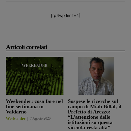
[rp4wp limit=4]
Articoli correlati
Weekender: cosa fare nel
Sospese le ricerche sul
fine settimana in
campo di Miah Billal, il
Valdarno
Prefetto di Arezzo:
“L’attenzione delle
Weekender
7 Agosto 2026
istituzioni su questa
vicenda resta alta”