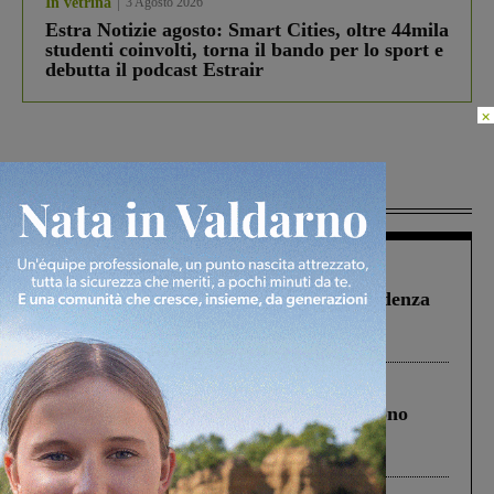
In vetrina
3 Agosto 2026
Estra Notizie agosto: Smart Cities, oltre 44mila
studenti coinvolti, torna il bando per lo sport e
debutta il podcast Estrair
×
Più lette
Figline Incisa Valdarno
1 Agosto 2026
Piscina di Figline finanziata oltre la scadenza
Pnrr, il gruppo di Fratelli d’Italia: “Un
ringraziamento al Governo”
Cronaca
4 Agosto 2026
Un anno fa la strage in A1 in cui morirono
Gianni, Giulia e Franco. Lo schianto, il
processo, lo stop ai sorpassi fra tir....