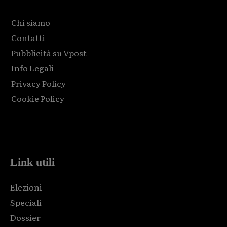
Chi siamo
Contatti
Pubblicità su Vpost
Info Legali
Privacy Policy
Cookie Policy
Html code here! Replace this with any non empty raw html
code and that's it.
Link utili
Elezioni
Speciali
Dossier