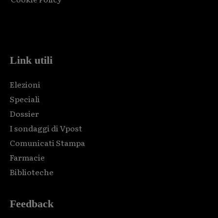
Html code here! Replace this with any non empty raw html
code and that's it.
Link utili
Elezioni
Speciali
Dossier
I sondaggi di Vpost
Comunicati Stampa
Farmacie
Biblioteche
Feedback