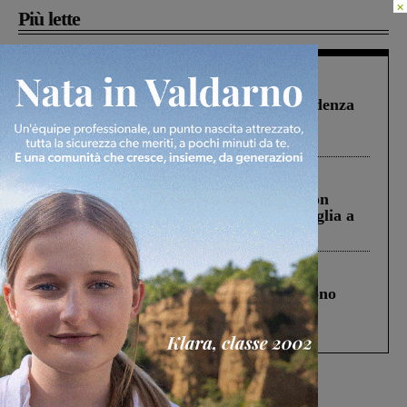
×
Più lette
Figline Incisa Valdarno
1 Agosto 2026
Piscina di Figline finanziata oltre la scadenza
Pnrr, il gruppo di Fratelli d’Italia: “Un
ringraziamento al Governo”
Cronaca
3 Agosto 2026
Scomparso da una struttura di Castiglion
Fiorentino l’uomo che aveva ucciso la figlia a
Levane nel 2020
Cronaca
4 Agosto 2026
Un anno fa la strage in A1 in cui morirono
Gianni, Giulia e Franco. Lo schianto, il
processo, lo stop ai sorpassi fra tir....