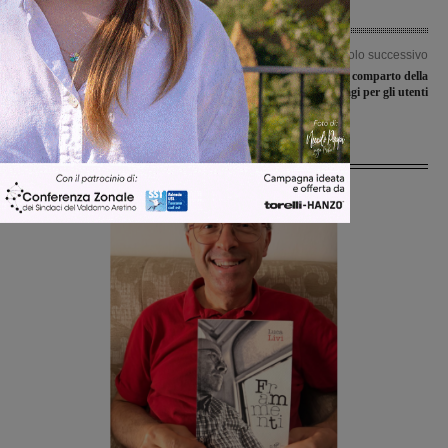
Articolo precedente
Articolo successivo
Gli studenti della primaria impegnati
Venerdì sciopero nel comparto della
in ‘Puliamo il Mondo’
sanità: possibili disagi per gli utenti
Ultime Notizie