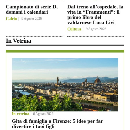
Campionato di serie D,
Dal treno all’ospedale, la
domani i calendari
vita in “Frammenti”: il
primo libro del
Calcio
9 Agosto 2026
valdarnese Luca Livi
Cultura
9 Agosto 2026
In Vetrina
In vetrina
6 Agosto 2026
Gita di famiglia a Firenze: 5 idee per far
divertire i tuoi figli