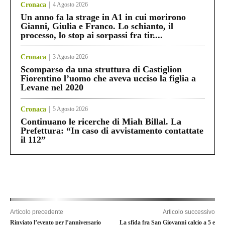
Cronaca
4 Agosto 2026
Un anno fa la strage in A1 in cui morirono
Gianni, Giulia e Franco. Lo schianto, il
processo, lo stop ai sorpassi fra tir....
Cronaca
3 Agosto 2026
Scomparso da una struttura di Castiglion
Fiorentino l’uomo che aveva ucciso la figlia a
Levane nel 2020
Cronaca
5 Agosto 2026
Continuano le ricerche di Miah Billal. La
Prefettura: “In caso di avvistamento contattate
il 112”
Articolo precedente
Articolo successivo
Rinviato l’evento per l’anniversario
La sfida fra San Giovanni calcio a 5 e