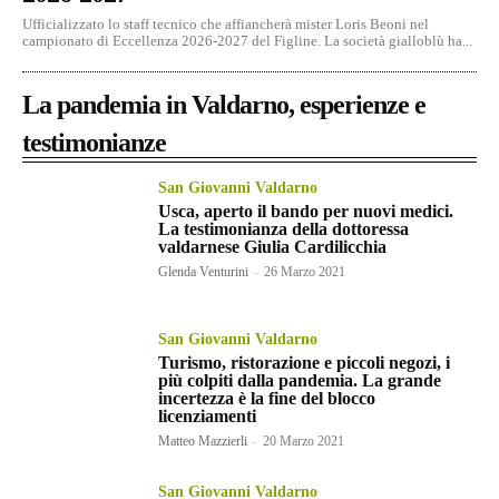
Ufficializzato lo staff tecnico che affiancherà mister Loris Beoni nel
campionato di Eccellenza 2026-2027 del Figline. La società gialloblù ha...
La pandemia in Valdarno, esperienze e
testimonianze
San Giovanni Valdarno
Usca, aperto il bando per nuovi medici.
La testimonianza della dottoressa
valdarnese Giulia Cardilicchia
Glenda Venturini
-
26 Marzo 2021
San Giovanni Valdarno
Turismo, ristorazione e piccoli negozi, i
più colpiti dalla pandemia. La grande
incertezza è la fine del blocco
licenziamenti
Matteo Mazzierli
-
20 Marzo 2021
San Giovanni Valdarno