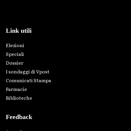
Html code here! Replace this with any non empty raw html
code and that's it.
Link utili
Elezioni
Speciali
Dossier
I sondaggi di Vpost
Comunicati Stampa
Farmacie
Biblioteche
Feedback