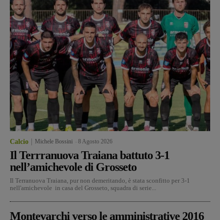
Calcio
Michele Bossini
-
8 Agosto 2026
Il Terrranuova Traiana battuto 3-1
nell’amichevole di Grosseto
Il Terranuova Traiana, pur non demeritando, è stata sconfitto per 3-1
nell'amichevole in casa del Grosseto, squadra di serie...
Montevarchi verso le amministrative 2016