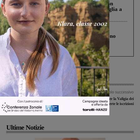
Scomparso da una struttura di Castiglion
Fiorentino l’uomo che aveva ucciso la figlia a
Levane nel 2020
Cronaca
4 Agosto 2026
Un anno fa la strage in A1 in cui morirono
Gianni, Giulia e Franco. Lo schianto, il
processo, lo stop ai sorpassi fra tir....
Articolo precedente
Articolo successivo
La magia dell’Antico Egitto
Nuovi clown dottori per la Valigia dei
raccontata da Zahi Hawass: tra un
Sorrisi: aperte le iscrizioni
mese l’evento a Montevarchi
Ultime Notizie