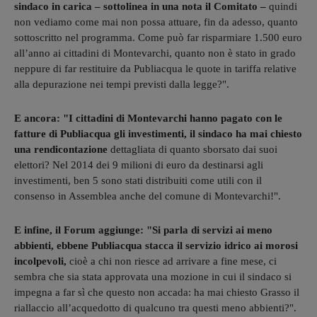
sindaco in carica – sottolinea in una nota il Comitato –
quindi
non vediamo come mai non possa attuare, fin da adesso, quanto
sottoscritto nel programma. Come può far risparmiare 1.500 euro
all’anno ai cittadini di Montevarchi, quanto non è stato in grado
neppure di far restituire da Publiacqua le quote in tariffa relative
alla depurazione nei tempi previsti dalla legge?".
E ancora: "I cittadini di Montevarchi hanno pagato con le
fatture di Publiacqua gli investimenti, il sindaco ha mai chiesto
una rendicontazione
dettagliata di quanto sborsato dai suoi
elettori? Nel 2014 dei 9 milioni di euro da destinarsi agli
investimenti, ben 5 sono stati distribuiti come utili con il
consenso in Assemblea anche del comune di Montevarchi!".
E infine, il Forum aggiunge: "Si parla di servizi ai meno
abbienti, ebbene Publiacqua stacca il servizio idrico ai morosi
incolpevoli,
cioè a chi non riesce ad arrivare a fine mese, ci
sembra che sia stata approvata una mozione in cui il sindaco si
impegna a far sì che questo non accada: ha mai chiesto Grasso il
riallaccio all’acquedotto di qualcuno tra questi meno abbienti?".