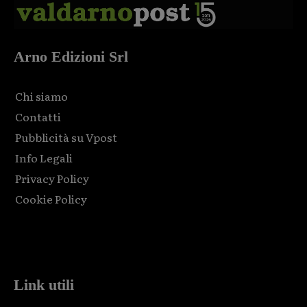
Arno Edizioni Srl
Chi siamo
Contatti
Pubblicità su Vpost
Info Legali
Privacy Policy
Cookie Policy
Html code here! Replace this with any non empty raw html
code and that's it.
Link utili