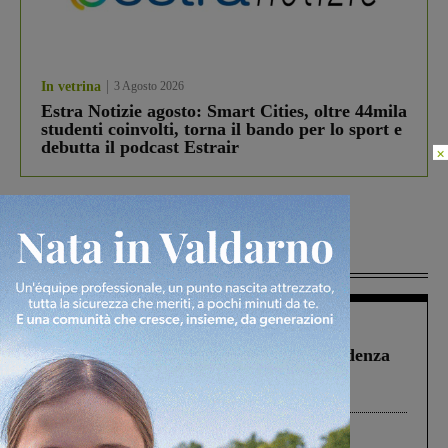
In vetrina
3 Agosto 2026
Estra Notizie agosto: Smart Cities, oltre 44mila
studenti coinvolti, torna il bando per lo sport e
debutta il podcast Estrair
×
Più lette
Figline Incisa Valdarno
1 Agosto 2026
Piscina di Figline finanziata oltre la scadenza
Pnrr, il gruppo di Fratelli d’Italia: “Un
ringraziamento al Governo”
Cronaca
3 Agosto 2026