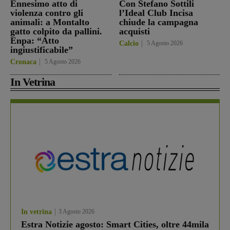
Ennesimo atto di
Con Stefano Sottili
violenza contro gli
l’Ideal Club Incisa
animali: a Montalto
chiude la campagna
gatto colpito da pallini.
acquisti
Enpa: “Atto
Calcio
5 Agosto 2026
ingiustificabile”
Cronaca
5 Agosto 2026
In Vetrina
In vetrina
3 Agosto 2026
Estra Notizie agosto: Smart Cities, oltre 44mila