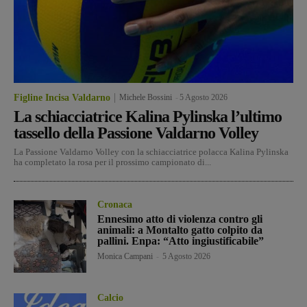
Figline Incisa Valdarno
Michele Bossini
-
5 Agosto 2026
La schiacciatrice Kalina Pylinska l’ultimo
tassello della Passione Valdarno Volley
La Passione Valdarno Volley con la schiacciatrice polacca Kalina Pylinska
ha completato la rosa per il prossimo campionato di...
Cronaca
Ennesimo atto di violenza contro gli
animali: a Montalto gatto colpito da
pallini. Enpa: “Atto ingiustificabile”
Monica Campani
-
5 Agosto 2026
Calcio