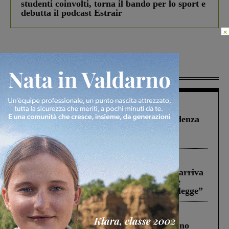
studenti coinvolti, torna il bando per lo sport e
debutta il podcast Estrair
×
Più lette
Figline Incisa Valdarno
1 Agosto 2026
Piscina di Figline finanziata oltre la scadenza
Pnrr, il gruppo di Fratelli d’Italia: “Un
ringraziamento al Governo”
Reggello
30 Luglio 2026
Reggello, la chiusura di ‘Mordi e fuggi’ arriva
in Consiglio. Il sindaco: “Come Comune
abbiamo agito solo per far rispettare la legge”
Cronaca
4 Agosto 2026
Un anno fa la strage in A1 in cui morirono