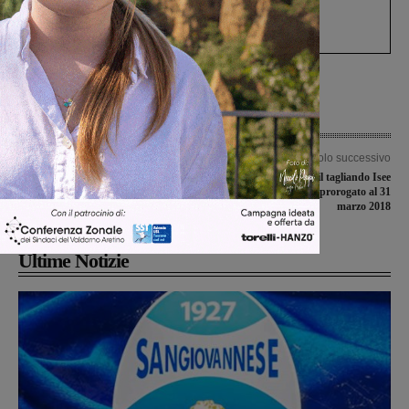
Gianni, Giulia e Franco. Lo schianto, il
processo, lo stop ai sorpassi fra tir....
Articolo precedente
Articolo successivo
Il punto della situazione nel
Trasporti pubblici, il tagliando Isee
campionato di Promozione
per le tariffe agevolate prorogato al 31
marzo 2018
Ultime Notizie