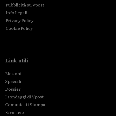
Pubblicità su Vpost
Info Legali
Privacy Policy
Cookie Policy
Html code here! Replace this with any non empty raw html
code and that's it.
Link utili
Elezioni
Speciali
Dossier
I sondaggi di Vpost
Comunicati Stampa
Farmacie