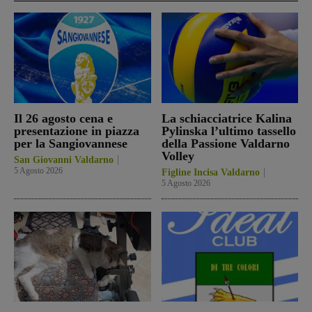
Il 26 agosto cena e
La schiacciatrice Kalina
presentazione in piazza
Pylinska l’ultimo tassello
per la Sangiovannese
della Passione Valdarno
Volley
San Giovanni Valdarno
5 Agosto 2026
Figline Incisa Valdarno
5 Agosto 2026