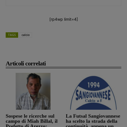
[rp4wp limit=4]
TAGS
calcio
Articoli correlati
Sospese le ricerche sul
La Futsal Sangiovannese
campo di Miah Billal, il
ha scelto la strada della
Prefetto di Arezzo:
continuità, appena un