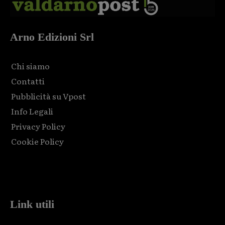
Arno Edizioni Srl
Chi siamo
Contatti
Pubblicità su Vpost
Info Legali
Privacy Policy
Cookie Policy
Html code here! Replace this with any non empty raw html
code and that's it.
Link utili