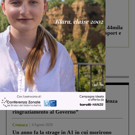
In vetrina
3 Agosto 2026
Estra Notizie agosto: Smart Cities, oltre 44mila
studenti coinvolti, torna il bando per lo sport e
debutta il podcast Estrair
Più lette
Figline Incisa Valdarno
1 Agosto 2026
Piscina di Figline finanziata oltre la scadenza
Pnrr, il gruppo di Fratelli d’Italia: “Un
ringraziamento al Governo”
Cronaca
4 Agosto 2026
Un anno fa la strage in A1 in cui morirono