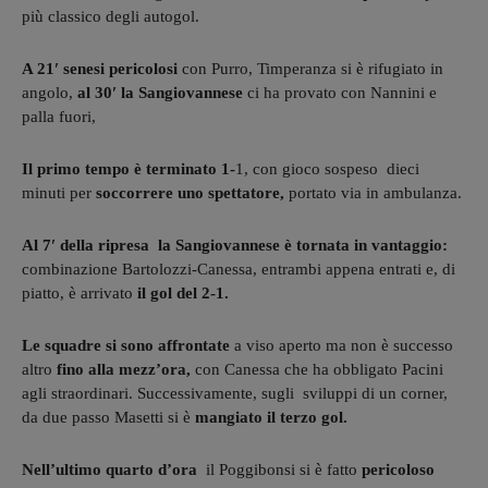
più classico degli autogol.
A 21′ senesi pericolosi
con Purro, Timperanza si è rifugiato in
angolo,
al 30′ la Sangiovannese
ci ha provato con Nannini e
palla fuori,
Il primo tempo è terminato 1-
1, con gioco sospeso dieci
minuti per
soccorrere uno spettatore,
portato via in ambulanza.
Al 7′ della ripresa la Sangiovannese è tornata in vantaggio:
combinazione Bartolozzi-Canessa, entrambi appena entrati e, di
piatto, è arrivato
il gol del 2-1.
Le squadre si sono affrontate
a viso aperto ma non è successo
altro
fino alla mezz’ora,
con Canessa che ha obbligato Pacini
agli straordinari. Successivamente, sugli sviluppi di un corner,
da due passo Masetti si è
mangiato il terzo gol.
Nell’ultimo quarto d’ora
il Poggibonsi si è fatto
pericoloso