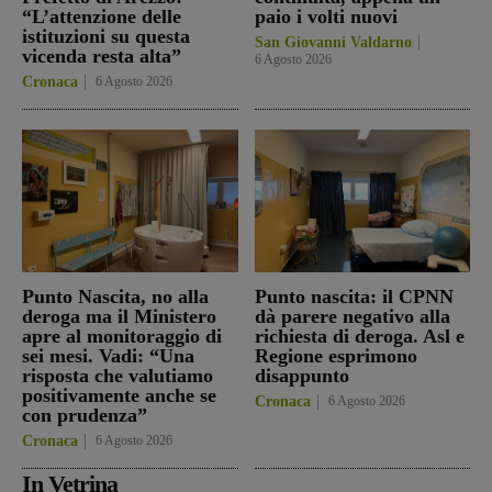
“L’attenzione delle
paio i volti nuovi
istituzioni su questa
San Giovanni Valdarno
vicenda resta alta”
6 Agosto 2026
Cronaca
6 Agosto 2026
Punto Nascita, no alla
Punto nascita: il CPNN
deroga ma il Ministero
dà parere negativo alla
apre al monitoraggio di
richiesta di deroga. Asl e
sei mesi. Vadi: “Una
Regione esprimono
risposta che valutiamo
disappunto
positivamente anche se
Cronaca
6 Agosto 2026
con prudenza”
Cronaca
6 Agosto 2026
In Vetrina