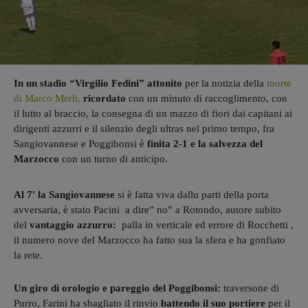
In un stadio “Virgilio Fedini” attonito
per la notizia della
morte
di Marco Merli,
ricordato
con un minuto di raccoglimento, con
il lutto al braccio, la consegna di un mazzo di fiori dai capitani ai
dirigenti azzurri e il silenzio degli ultras nel primo tempo, fra
Sangiovannese e Poggibonsi è
finita 2-1 e la salvezza del
Marzocco
con un turno di anticipo.
Al 7′ la Sangiovannese
si è fatta viva dallu parti della porta
avversaria, è stato Pacini a dire” no” a Rotondo, autore subito
del
vantaggio azzurro:
palla in verticale ed errore di Rocchetti ,
il numero nove del Marzocco ha fatto sua la sfera e ha gonfiato
la rete.
Un giro di orologio
e pareggio del Poggibonsi:
traversone di
Purro, Farini ha sbagliato il rinvio
battendo il suo portiere
per il