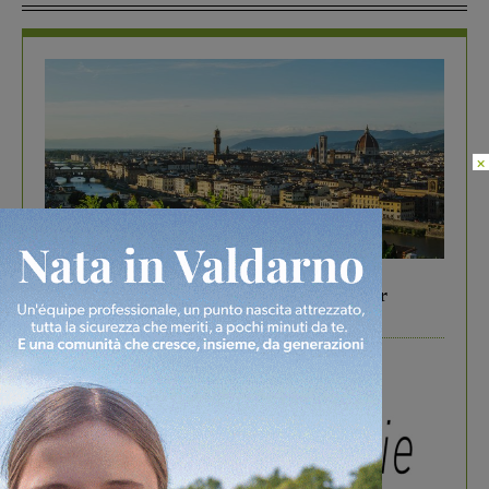
×
In vetrina
6 Agosto 2026
Gita di famiglia a Firenze: 5 idee per far
divertire i tuoi figli