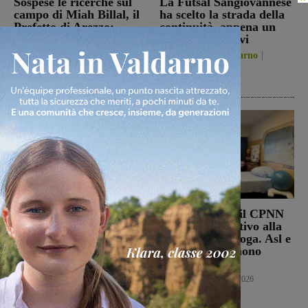
Sospese le ricerche sul
La Futsal Sangiovannese
campo di Miah Billal, il
ha scelto la strada della
Prefetto di Arezzo:
continuità, appena un
“L’attenzione delle
paio i volti nuovi
istituzioni su questa
San Giovanni Valdarno
vicenda resta alta”
6 Agosto 2026
Cronaca
6 Agosto 2026
Punto Nascita, no alla
Punto nascita: il CPNN
deroga ma il Ministero
dà parere negativo alla
apre al monitoraggio di
richiesta di deroga. Asl e
sei mesi. Vadi: “Una
Regione esprimono
risposta che valutiamo
disappunto
positivamente anche se
Cronaca
6 Agosto 2026
con prudenza”
Cronaca
6 Agosto 2026