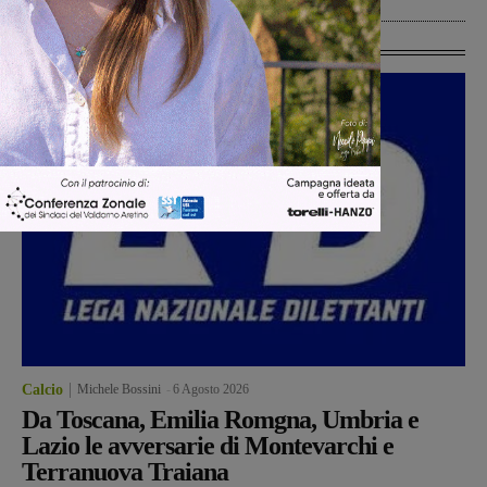
Ultime Calcio
Calcio
Michele Bossini
-
6 Agosto 2026
Da Toscana, Emilia Romgna, Umbria e
Lazio le avversarie di Montevarchi e
Terranuova Traiana