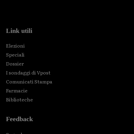
Html code here! Replace this with any non empty raw html
code and that's it.
Link utili
Elezioni
Speciali
Dossier
I sondaggi di Vpost
Comunicati Stampa
Farmacie
Biblioteche
Feedback