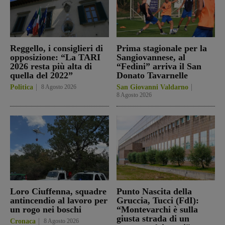
Reggello, i consiglieri di
Prima stagionale per la
opposizione: “La TARI
Sangiovannese, al
2026 resta più alta di
“Fedini” arriva il San
quella del 2022”
Donato Tavarnelle
Politica
8 Agosto 2026
San Giovanni Valdarno
8 Agosto 2026
Loro Ciuffenna, squadre
Punto Nascita della
antincendio al lavoro per
Gruccia, Tucci (FdI):
un rogo nei boschi
“Montevarchi è sulla
giusta strada di un
Cronaca
8 Agosto 2026