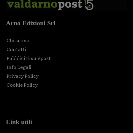
Arno Edizioni Srl
Chi siamo
Contatti
Pubblicità su Vpost
Info Legali
Privacy Policy
Cookie Policy
Html code here! Replace this with any non empty raw html
code and that's it.
Link utili