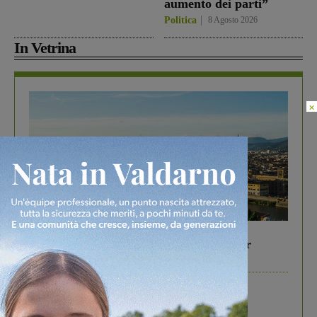
aumento dei parti”
Politica
8 Agosto 2026
In Vetrina
×
In vetrina
6 Agosto 2026
Gita di famiglia a Firenze: 5 idee per far
divertire i tuoi figli