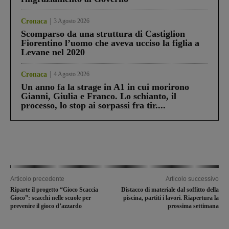
Cronaca
3 Agosto 2026
Scomparso da una struttura di Castiglion
Fiorentino l’uomo che aveva ucciso la figlia a
Levane nel 2020
Cronaca
4 Agosto 2026
Un anno fa la strage in A1 in cui morirono
Gianni, Giulia e Franco. Lo schianto, il
processo, lo stop ai sorpassi fra tir....
Articolo precedente
Articolo successivo
Riparte il progetto “Gioco Scaccia
Distacco di materiale dal soffitto della
Gioco”: scacchi nelle scuole per
piscina, partiti i lavori. Riapertura la
prevenire il gioco d’azzardo
prossima settimana