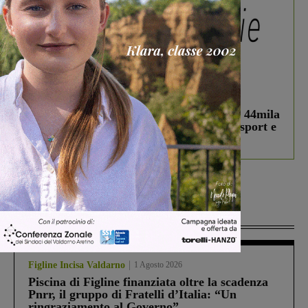
In vetrina
3 Agosto 2026
Estra Notizie agosto: Smart Cities, oltre 44mila
studenti coinvolti, torna il bando per lo sport e
debutta il podcast Estrair
Più lette
Figline Incisa Valdarno
1 Agosto 2026
Piscina di Figline finanziata oltre la scadenza
Pnrr, il gruppo di Fratelli d’Italia: “Un
ringraziamento al Governo”