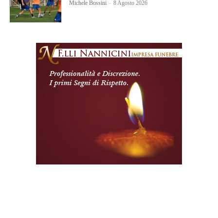
Michele Bossini
-
8 Agosto 2026