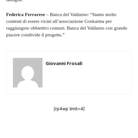
Federica Ferrarese
– Banca del Valdarno: “Siamo molto
contenti di essere vicini all’associazione Conkarma per
raggiungere obbiettivi comuni. Banca del Valdarno con grande
piacere condivide il progetto.”
Giovanni Frosali
[rp4wp limit=4]