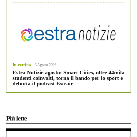
In vetrina
3 Agosto 2026
Estra Notizie agosto: Smart Cities, oltre 44mila
studenti coinvolti, torna il bando per lo sport e
debutta il podcast Estrair
Più lette