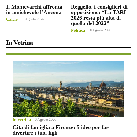
Il Montevarchi affronta
Reggello, i consiglieri di
in amichevole l’Ancona
opposizione: “La TARI
2026 resta più alta di
Calcio
8 Agosto 2026
quella del 2022”
Politica
8 Agosto 2026
In Vetrina
In vetrina
6 Agosto 2026
Gita di famiglia a Firenze: 5 idee per far
divertire i tuoi figli