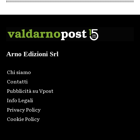
Arno Edizioni Srl
Chi siamo
Contatti
Pubblicità su Vpost
Info Legali
Privacy Policy
Cookie Policy
Html code here! Replace this with any non empty raw html
code and that's it.