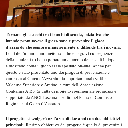
Tornano gli scacchi tra i banchi di scuola, iniziativa che
intende promuovere il gioco sano e prevenire il gioco
d’azzardo che sempre maggiormente si diffonde tra i giovani.
I dati dell’ultimo anno mettono in luce le gravi conseguenze
della pandemia, che ha portato un aumento dei casi di ludopatia,
e mostrano come il gioco si sia spostato on-line. Anche per
questo è stato presentato uno dei progetti di prevenzione e
contrasto al Gioco d’Azzardo più importanti mai svolti nel
Valdarno Superiore e Aretino, a cura dell’Associazione
Conkarma A.P.S. Si tratta di progetto sperimentale promosso e
supportato da ANCI Toscana inserito nel Piano di Contrasto
Regionale al Gioco d’Azzardo.
Il progetto si svolgerà nell’arco di due anni con due obbiettivi
principali.
Il primo obbiettivo del progetto è quello di prevenire i