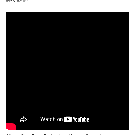
sono sicuri”.