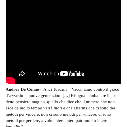
Andrea De Conno
– Anci Toscana: “Vacciniamo contro il gioco
d’azzardo le nuove generazioni […] Bisogna combattere il cosi
detto pensiero magico, quello che dice che il numero che non
esce da molto tempo verrà fuori e che afferma che ci sono dei
metodi per vincere, non ci sono metodi per vincere, ci sono
metodi per perdere, a volte intere interi patrimoni o intere
famiglie.”