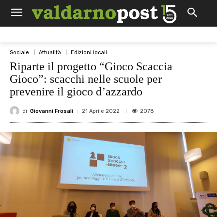
Sociale
Attualità
Edizioni locali
Riparte il progetto “Gioco Scaccia
Gioco”: scacchi nelle scuole per
prevenire il gioco d’azzardo
di
Giovanni Frosali
2078
21 Aprile 2022