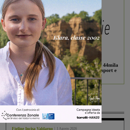
In vetrina
3 Agosto 2026
Estra Notizie agosto: Smart Cities, oltre 44mila
studenti coinvolti, torna il bando per lo sport e
debutta il podcast Estrair
Più lette
Figline Incisa Valdarno
1 Agosto 2026