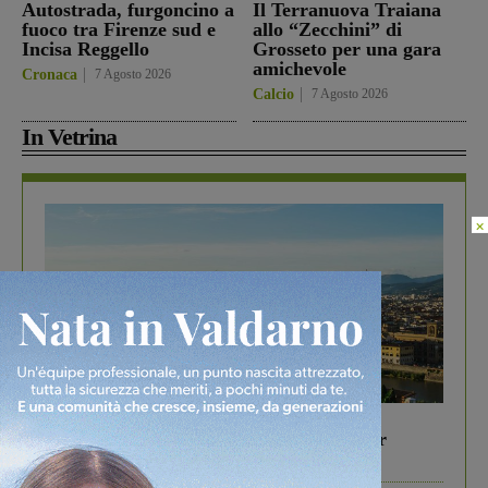
Autostrada, furgoncino a
Il Terranuova Traiana
fuoco tra Firenze sud e
allo “Zecchini” di
Incisa Reggello
Grosseto per una gara
amichevole
Cronaca
7 Agosto 2026
Calcio
7 Agosto 2026
In Vetrina
×
In vetrina
6 Agosto 2026
Gita di famiglia a Firenze: 5 idee per far
divertire i tuoi figli