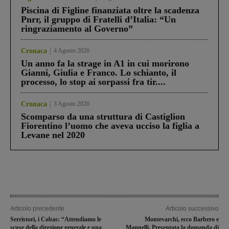
Piscina di Figline finanziata oltre la scadenza
Pnrr, il gruppo di Fratelli d’Italia: “Un
ringraziamento al Governo”
Cronaca
4 Agosto 2026
Un anno fa la strage in A1 in cui morirono
Gianni, Giulia e Franco. Lo schianto, il
processo, lo stop ai sorpassi fra tir....
Cronaca
3 Agosto 2026
Scomparso da una struttura di Castiglion
Fiorentino l’uomo che aveva ucciso la figlia a
Levane nel 2020
Articolo precedente
Articolo successivo
Serristori, i Cobas: “Attendiamo le
Montevarchi, ecco Barbero e
scuse della direzione generale e una
Mannelli. Presentata la domanda di