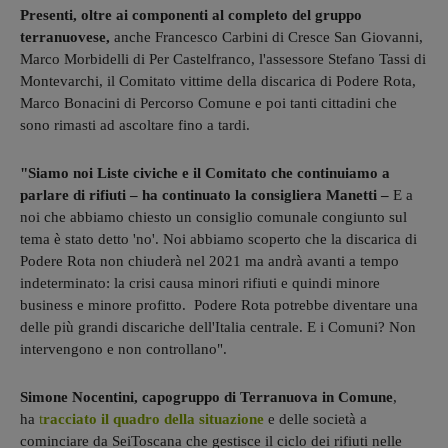
Presenti, oltre ai componenti al completo del gruppo
terranuovese,
anche Francesco Carbini di Cresce San Giovanni,
Marco Morbidelli di Per Castelfranco, l'assessore Stefano Tassi di
Montevarchi, il Comitato vittime della discarica di Podere Rota,
Marco Bonacini di Percorso Comune e poi tanti cittadini che
sono rimasti ad ascoltare fino a tardi.
"Siamo noi Liste civiche e il Comitato che continuiamo a
parlare di rifiuti – ha continuato la consigliera Manetti –
E a
noi che abbiamo chiesto un consiglio comunale congiunto sul
tema è stato detto 'no'. Noi abbiamo scoperto che la discarica di
Podere Rota non chiuderà nel 2021 ma andrà avanti a tempo
indeterminato: la crisi causa minori rifiuti e quindi minore
business e minore profitto. Podere Rota potrebbe diventare una
delle più grandi discariche dell'Italia centrale. E i Comuni? Non
intervengono e non controllano".
Simone Nocentini, capogruppo di Terranuova in Comune
,
ha
t
racciato il quadro della situazione
e delle società a
cominciare da SeiToscana che gestisce il ciclo dei rifiuti nelle