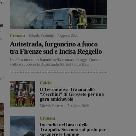
eo
no
r
Cronaca
Glenda Venturini
-
7 Agosto 2026
si
Autostrada, furgoncino a fuoco
tra Firenze sud e Incisa Reggello
Un altro mezzo in fiamme nella cronaca di oggi. Questa
volta è successo in Autostrada A1, nel tratto fra...
del
Calcio
Il Terranuova Traiana allo
“Zecchini” di Grosseto per una
gara amichevole
Michele Bossini
-
7 Agosto 2026
Cronaca
Incendio nel bosco della
Trappola. Soccorsi sul posto per
spegnere le fiamme