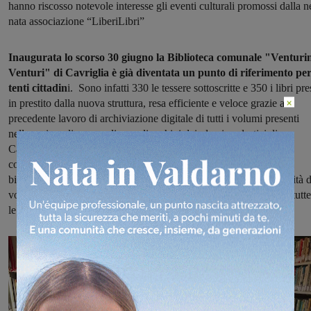
hanno riscosso notevole interesse gli eventi culturali promossi dalla n
nata associazione “LiberiLibri”
Inaugurata lo scorso 30 giugno la Biblioteca comunale "Venturi
Venturi" di Cavriglia è già diventata un punto di riferimento pe
tenti cittadin
i. Sono infatti 330 le tessere sottoscritte e 350 i libri pre
×
in prestito dalla nuova struttura, resa efficiente e veloce grazie al
precedente lavoro di archiviazione digitale di tutti i volumi presenti
nelle varie sedi comunali e negli archivi dei plessi scolastici di
Cavriglia e Castelnuovo dei Sabbioni. La digitalizzazione appena
conclusa consente agli utenti inoltre, presso il front office della
biblioteca, di verificare in maniera rapida ed efficace la disponibilità 
volume desiderato non solo nell'archivio cavrigliese ma anche in tutte
le biblioteche della Rete Documentaria Aretina.