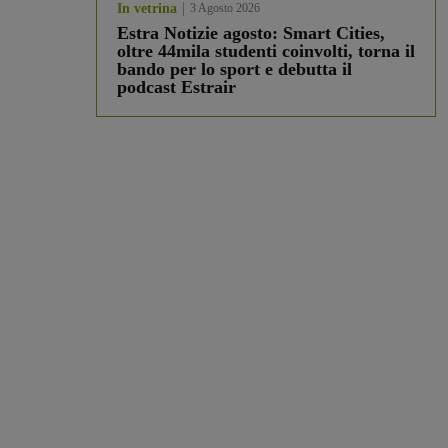
In vetrina
3 Agosto 2026
Estra Notizie agosto: Smart Cities,
oltre 44mila studenti coinvolti, torna il
bando per lo sport e debutta il
podcast Estrair