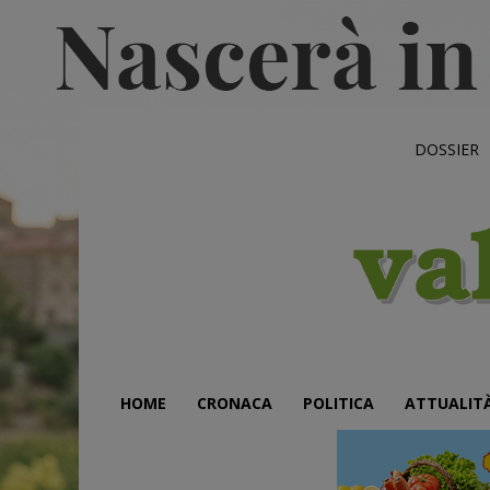
DOSSIER
HOME
CRONACA
POLITICA
ATTUALIT