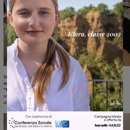
Si sono rivelati un successo anche gli appuntamenti culturali
organizzati a partire da questa estate dall'Associazione
“LiberiLibri”
. Il programma tra l'altro proseguirà in questo fine
settimana con gli eventi con cui Cavriglia celebrerà il centesimo
anniversario della fine della Grande Guerra.