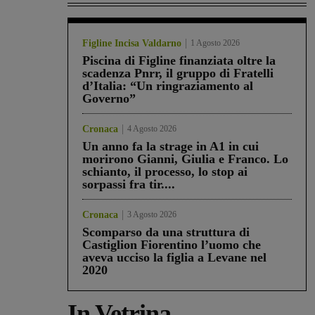
Figline Incisa Valdarno
1 Agosto 2026
Piscina di Figline finanziata oltre la
scadenza Pnrr, il gruppo di Fratelli
d’Italia: “Un ringraziamento al
Governo”
Cronaca
4 Agosto 2026
Un anno fa la strage in A1 in cui
morirono Gianni, Giulia e Franco. Lo
schianto, il processo, lo stop ai
sorpassi fra tir....
Cronaca
3 Agosto 2026
Scomparso da una struttura di
Castiglion Fiorentino l’uomo che
aveva ucciso la figlia a Levane nel
2020
In Vetrina