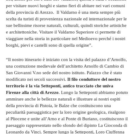
per visitare nuovi luoghi e siamo fieri di abitare nei vari comuni
della provincia di Arezzo. Il Valdarno è una meta sempre più
scelta da turisti di provenienza nazionale ed internazionale per le
sue bellissime risorse naturali, culturali, quindi storiche artistiche
e architettoniche. Visitare il Valdarno Superiore ci permette di
viaggiare nella storia in particolare nel Medioevo perché i nostri
borghi, pievi e castelli sono di quella origine”.
“Il nostro itinerario è iniziato con la visita del palazzo d’Arnolfo,
una costruzione medievale dell’architetto Arnolfo di Cambio di
San Giovanni V.no sede del nostro istituto. Palazzo che è stato
modificato nei secoli successivi.
Il filo conduttore del nostro
territorio è la via Setteponti, antico tracciato che univa
Firenze alla città di Arezzo
. Lungo la Setteponti abbiamo potuto
ammirare anche le bellezze naturali e illustrare ai nostri ospiti
della provincia di Pistoia, le Balze che costituiscono una
peculiarità paesaggistica per la loro origine geologica, risalgono
al Pliocene e unite all’Arno e al Ponte di Buriano, costituiscono il
paesaggio rappresentato nello sfondo del dipinto La Gioconda di
Leonardo da Vinci. Sempre lungo la Setteponti, Loro Ciuffenna