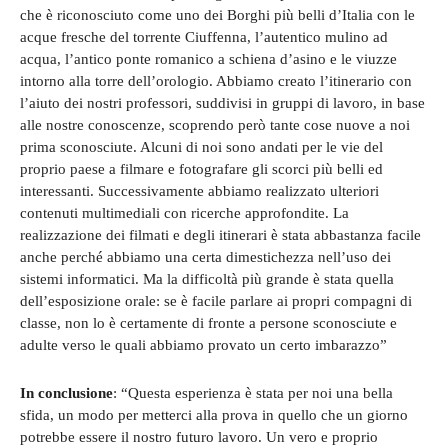
che è riconosciuto come uno dei Borghi più belli d’Italia con le
acque fresche del torrente Ciuffenna, l’autentico mulino ad
acqua, l’antico ponte romanico a schiena d’asino e le viuzze
intorno alla torre dell’orologio. Abbiamo creato l’itinerario con
l’aiuto dei nostri professori, suddivisi in gruppi di lavoro, in base
alle nostre conoscenze, scoprendo però tante cose nuove a noi
prima sconosciute. Alcuni di noi sono andati per le vie del
proprio paese a filmare e fotografare gli scorci più belli ed
interessanti. Successivamente abbiamo realizzato ulteriori
contenuti multimediali con ricerche approfondite. La
realizzazione dei filmati e degli itinerari è stata abbastanza facile
anche perché abbiamo una certa dimestichezza nell’uso dei
sistemi informatici. Ma la difficoltà più grande è stata quella
dell’esposizione orale: se è facile parlare ai propri compagni di
classe, non lo è certamente di fronte a persone sconosciute e
adulte verso le quali abbiamo provato un certo imbarazzo”
In conclusione
: “Questa esperienza è stata per noi una bella
sfida, un modo per metterci alla prova in quello che un giorno
potrebbe essere il nostro futuro lavoro. Un vero e proprio