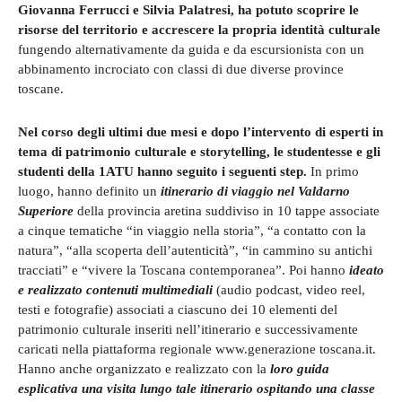
Giovanna Ferrucci e Silvia Palatresi, ha potuto scoprire le
risorse del territorio e accrescere la propria identità culturale
fungendo alternativamente da guida e da escursionista con un
abbinamento incrociato con classi di due diverse province
toscane.
Nel corso degli ultimi due mesi e dopo l’intervento di esperti in
tema di patrimonio culturale e storytelling, le studentesse e gli
studenti della 1ATU hanno seguito i seguenti step.
In primo
luogo, hanno definito un
itinerario di viaggio nel Valdarno
Superiore
della provincia aretina suddiviso in 10 tappe associate
a cinque tematiche “in viaggio nella storia”, “a contatto con la
natura”, “alla scoperta dell’autenticità”, “in cammino su antichi
tracciati” e “vivere la Toscana contemporanea”. Poi hanno
ideato
e realizzato contenuti multimediali
(audio podcast, video reel,
testi e fotografie) associati a ciascuno dei 10 elementi del
patrimonio culturale inseriti nell’itinerario e successivamente
caricati nella piattaforma regionale www.generazione toscana.it.
Hanno anche organizzato e realizzato con la
loro guida
esplicativa una visita lungo tale itinerario ospitando una classe