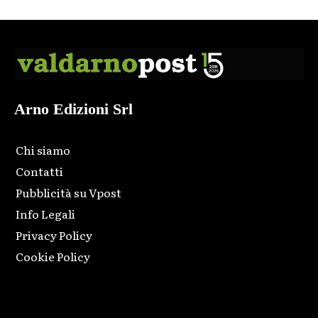
Arno Edizioni Srl
Chi siamo
Contatti
Pubblicità su Vpost
Info Legali
Privacy Policy
Cookie Policy
Html code here! Replace this with any non empty raw html
code and that's it.