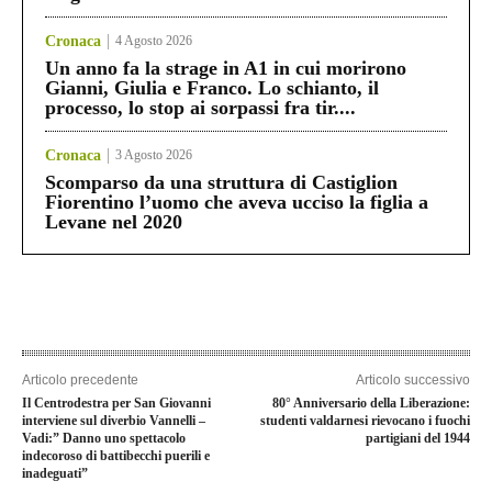
Cronaca
4 Agosto 2026
Un anno fa la strage in A1 in cui morirono
Gianni, Giulia e Franco. Lo schianto, il
processo, lo stop ai sorpassi fra tir....
Cronaca
3 Agosto 2026
Scomparso da una struttura di Castiglion
Fiorentino l’uomo che aveva ucciso la figlia a
Levane nel 2020
Articolo precedente
Articolo successivo
Il Centrodestra per San Giovanni
80° Anniversario della Liberazione:
interviene sul diverbio Vannelli –
studenti valdarnesi rievocano i fuochi
Vadi:” Danno uno spettacolo
partigiani del 1944
indecoroso di battibecchi puerili e
inadeguati”