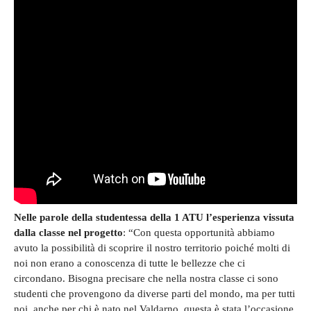
Nelle parole della studentessa della 1 ATU l’esperienza vissuta
dalla classe nel progetto
: “Con questa opportunità abbiamo
avuto la possibilità di scoprire il nostro territorio poiché molti di
noi non erano a conoscenza di tutte le bellezze che ci
circondano. Bisogna precisare che nella nostra classe ci sono
studenti che provengono da diverse parti del mondo, ma per tutti
noi, anche per chi è nato nel Valdarno, questa è stata l’occasione