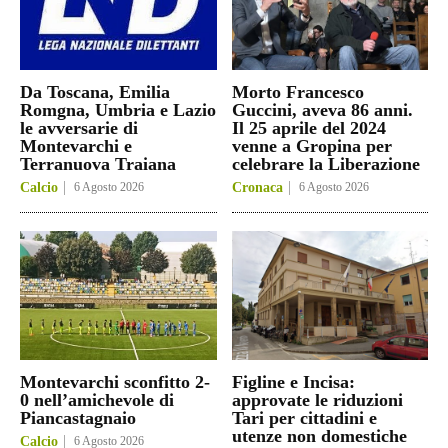
Da Toscana, Emilia
Morto Francesco
Romgna, Umbria e Lazio
Guccini, aveva 86 anni.
le avversarie di
Il 25 aprile del 2024
Montevarchi e
venne a Gropina per
Terranuova Traiana
celebrare la Liberazione
Calcio
6 Agosto 2026
Cronaca
6 Agosto 2026
Montevarchi sconfitto 2-
Figline e Incisa:
0 nell’amichevole di
approvate le riduzioni
Piancastagnaio
Tari per cittadini e
utenze non domestiche
Calcio
6 Agosto 2026