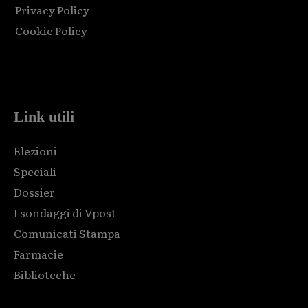
Privacy Policy
Cookie Policy
Html code here! Replace this with any non empty raw html
code and that's it.
Link utili
Elezioni
Speciali
Dossier
I sondaggi di Vpost
Comunicati Stampa
Farmacie
Biblioteche