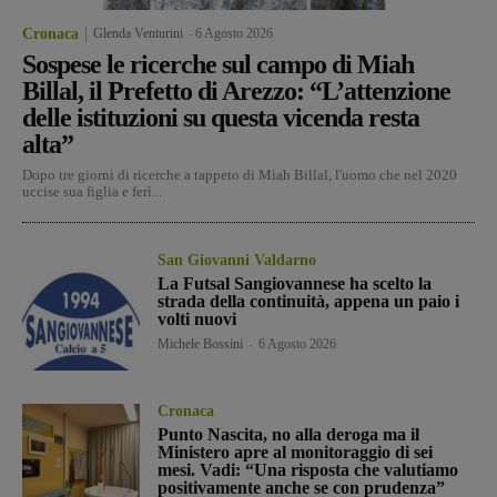
Cronaca
Glenda Venturini
-
6 Agosto 2026
Sospese le ricerche sul campo di Miah
Billal, il Prefetto di Arezzo: “L’attenzione
delle istituzioni su questa vicenda resta
alta”
Dopo tre giorni di ricerche a tappeto di Miah Billal, l'uomo che nel 2020
uccise sua figlia e ferì...
San Giovanni Valdarno
La Futsal Sangiovannese ha scelto la
strada della continuità, appena un paio i
volti nuovi
Michele Bossini
-
6 Agosto 2026
Cronaca
Punto Nascita, no alla deroga ma il
Ministero apre al monitoraggio di sei
mesi. Vadi: “Una risposta che valutiamo
positivamente anche se con prudenza”