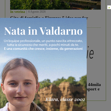
×
In vetrina
6 Agosto 2026
Gita di famiglia a Firenze: 5 idee per far
divertire i tuoi figli
In vetrina
3 Agosto 2026
Estra Notizie agosto: Smart Cities, oltre 44mila
studenti coinvolti, torna il bando per lo sport e
debutta il podcast Estrair