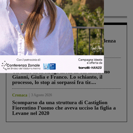
Più lette
Figline Incisa Valdarno
1 Agosto 2026
Piscina di Figline finanziata oltre la scadenza
Pnrr, il gruppo di Fratelli d’Italia: “Un
ringraziamento al Governo”
Cronaca
4 Agosto 2026
Un anno fa la strage in A1 in cui morirono
Gianni, Giulia e Franco. Lo schianto, il
processo, lo stop ai sorpassi fra tir....
Cronaca
3 Agosto 2026
Scomparso da una struttura di Castiglion
Fiorentino l’uomo che aveva ucciso la figlia a
Levane nel 2020