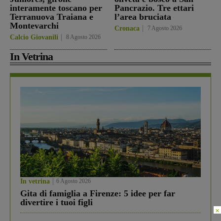
interamente toscano per
Pancrazio. Tre ettari
Terranuova Traiana e
l’area bruciata
Montevarchi
Cronaca
7 Agosto 2026
Calcio Giovanili
8 Agosto 2026
In Vetrina
In vetrina
6 Agosto 2026
Gita di famiglia a Firenze: 5 idee per far
divertire i tuoi figli
×