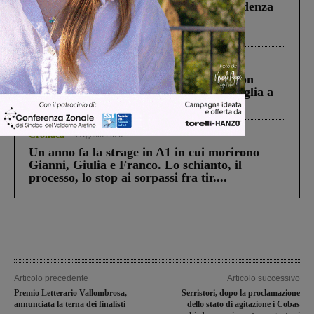
Piscina di Figline finanziata oltre la scadenza
Pnrr, il gruppo di Fratelli d’Italia: “Un
ringraziamento al Governo”
Cronaca
3 Agosto 2026
Scomparso da una struttura di Castiglion
Fiorentino l’uomo che aveva ucciso la figlia a
Levane nel 2020
Cronaca
4 Agosto 2026
Un anno fa la strage in A1 in cui morirono
Gianni, Giulia e Franco. Lo schianto, il
processo, lo stop ai sorpassi fra tir....
Articolo precedente
Articolo successivo
Premio Letterario Vallombrosa,
Serristori, dopo la proclamazione
annunciata la terna dei finalisti
dello stato di agitazione i Cobas