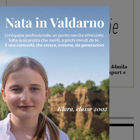
In vetrina
3 Agosto 2026
Estra Notizie agosto: Smart Cities, oltre 44mila
studenti coinvolti, torna il bando per lo sport e
debutta il podcast Estrair
Più lette
Figline Incisa Valdarno
1 Agosto 2026