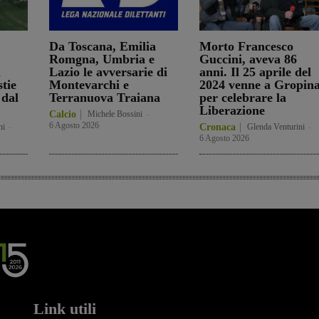
Da Toscana, Emilia
Morto Francesco
Romgna, Umbria e
Guccini, aveva 86
n
Lazio le avversarie di
anni. Il 25 aprile del
stie
Montevarchi e
2024 venne a Gropin
 dal
Terranuova Traiana
per celebrare la
Liberazione
Calcio
Michele Bossini
-
6 Agosto 2026
ni
-
Cronaca
Glenda Venturini
-
6 Agosto 2026
Link utili