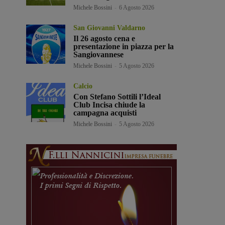
Michele Bossini
-
6 Agosto 2026
San Giovanni Valdarno
Il 26 agosto cena e
presentazione in piazza per la
Sangiovannese
Michele Bossini
-
5 Agosto 2026
Calcio
Con Stefano Sottili l’Ideal
Club Incisa chiude la
campagna acquisti
Michele Bossini
-
5 Agosto 2026