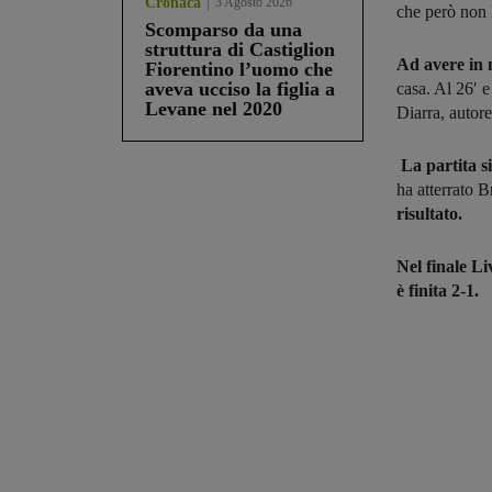
Cronaca
3 Agosto 2026
che però non h
Scomparso da una
struttura di Castiglion
Ad avere in m
Fiorentino l’uomo che
aveva ucciso la figlia a
casa. Al 26′ e
Levane nel 2020
Diarra, autore
La partita si
ha atterrato B
risultato.
Nel finale Li
è finita 2-1.