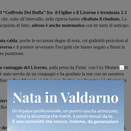
l “Goffredo Del Buffa” fra il Figline e il Livorno è terminata 2-1
 che, sotto all’intervallo, nella ripresa hanno
ribaltato il risultato.
La
cquisita di fatto,
adesso è anche matematica
con tre turni di anticipo.
ata calda
, poche le occasioni degne di nota, coi gialloblù pericolosi al
raversa
e il portiere avversario Faccgetti che hanno negato a Bruni la
 su punizione.
a vantaggio del Livorno
, palla persa da Finini con l’ex Montevarchi
×
è stato servito da un compagni e ha gonfiato la rete con un rasoterra
fiorare
il raddoppio
al 34′ è stato Bellini, ma Pagnini si è rifugiato in
ntervallo i Livorno è rimasto
in dieci:
a finire anzitempo sotto la
o Brenna,
rosso diretto
per gioco falloso su Zellini lanciato vero la
 della ripresa di marca Figline:
al 17′ punizione di Sesti per Bruni,