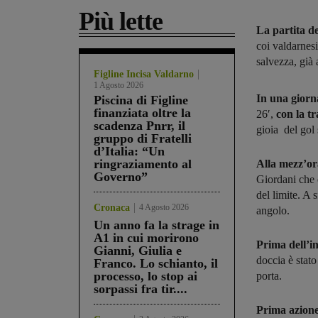
Più lette
La partita de
coi valdarnesi
salvezza, già a
Figline Incisa Valdarno
1 Agosto 2026
In una giorn
Piscina di Figline
finanziata oltre la
26′,
con la t
scadenza Pnrr, il
gioia del gol
gruppo di Fratelli
d’Italia: “Un
ringraziamento al
Alla mezz’or
Governo”
Giordani che 
del limite. A s
Cronaca
4 Agosto 2026
angolo.
Un anno fa la strage in
A1 in cui morirono
Prima dell’i
Gianni, Giulia e
doccia è stat
Franco. Lo schianto, il
processo, lo stop ai
porta.
sorpassi fra tir....
Prima azione