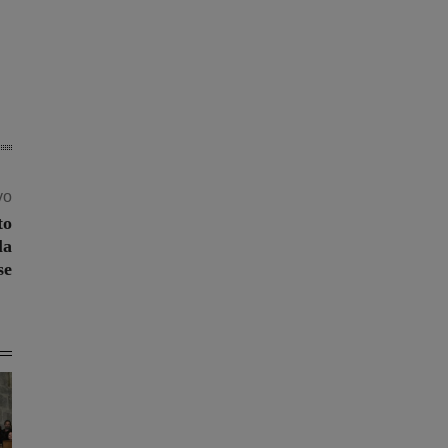
vo
to
la
se