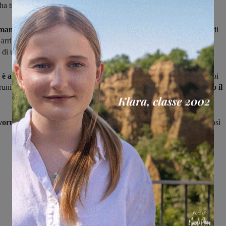
a trovato la rete.
ano il pallino del gioco,
forti anche dell’uomo in più, i gialloblù di
 arrivato il
pareggio del Figline
con testa di Torruni su assist di
 di una bella azione in area da posizione defilata sulla sinistra.
 è accesa al 35′:
tiro di Zhupa respinta del portiere avversari che poi
runi, Calcio di rigore che lo stesso Bruni ha trasformato,
ribaltando il
vorno sbilanciato in avanti,
ma senza essere troppo pericoloso e così