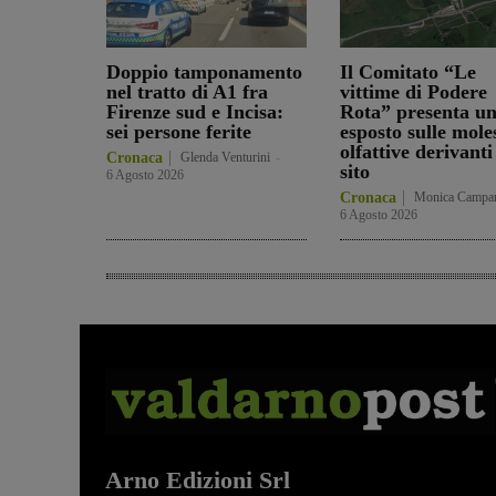
Doppio tamponamento
Il Comitato “Le
nel tratto di A1 fra
vittime di Podere
Firenze sud e Incisa:
Rota” presenta u
sei persone ferite
esposto sulle mole
olfattive derivanti
Cronaca
Glenda Venturini
-
sito
6 Agosto 2026
Cronaca
Monica Campa
6 Agosto 2026
Arno Edizioni Srl