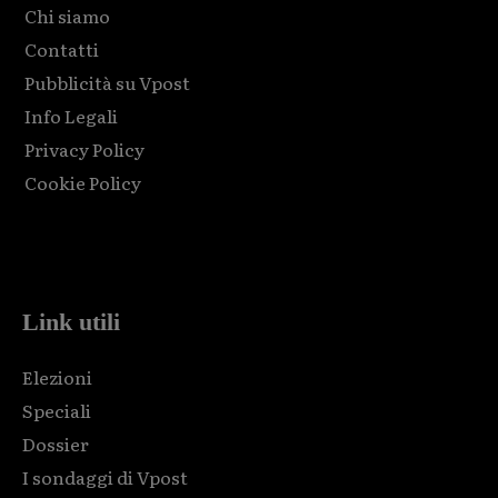
Chi siamo
Contatti
Pubblicità su Vpost
Info Legali
Privacy Policy
Cookie Policy
Html code here! Replace this with any non empty raw html
code and that's it.
Link utili
Elezioni
Speciali
Dossier
I sondaggi di Vpost