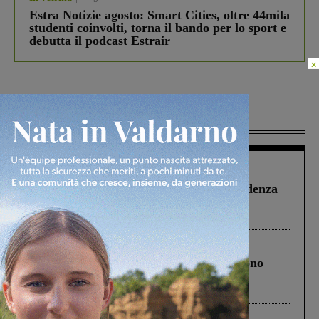
Estra Notizie agosto: Smart Cities, oltre 44mila
studenti coinvolti, torna il bando per lo sport e
debutta il podcast Estrair
×
Più lette
Figline Incisa Valdarno
1 Agosto 2026
Piscina di Figline finanziata oltre la scadenza
Pnrr, il gruppo di Fratelli d’Italia: “Un
ringraziamento al Governo”
Cronaca
4 Agosto 2026
Un anno fa la strage in A1 in cui morirono
Gianni, Giulia e Franco. Lo schianto, il
processo, lo stop ai sorpassi fra tir....