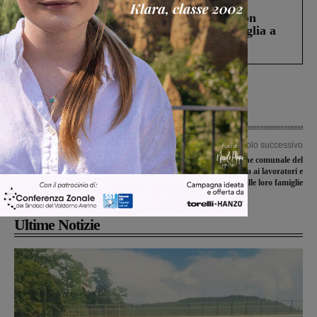
Cronaca
3 Agosto 2026
Scomparso da una struttura di Castiglion
Fiorentino l’uomo che aveva ucciso la figlia a
Levane nel 2020
Articolo precedente
Articolo successivo
Palestra del Vasari, lavori al via
Crisi aziendali: l’Unione comunale del
durante l’estate. Circa 250mila euro
Pd esprime vicinanza ai lavoratori e
per la ristrutturazione
alle loro famiglie
Ultime Notizie