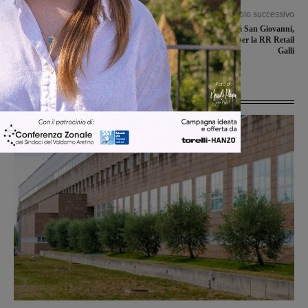
Articolo precedente
Articolo successivo
Perseguita l’ex moglie con insulti e
Campobasso vince a San Giovanni,
minacce: arrestato dai carabinieri
terza sconfitta di fila per la RR Retail
Galli
Ultime Notizie