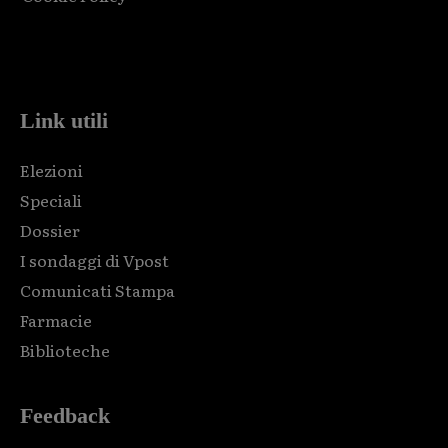
Html code here! Replace this with any non empty raw html
code and that's it.
Link utili
Elezioni
Speciali
Dossier
I sondaggi di Vpost
Comunicati Stampa
Farmacie
Biblioteche
Feedback