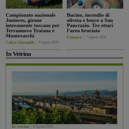
Campionato nazionale
Bucine, incendio di
Juniores, girone
oliveta e bosco a San
interamente toscano per
Pancrazio. Tre ettari
Terranuova Traiana e
l’area bruciata
Montevarchi
Cronaca
7 Agosto 2026
Calcio Giovanili
8 Agosto 2026
In Vetrina
In vetrina
6 Agosto 2026