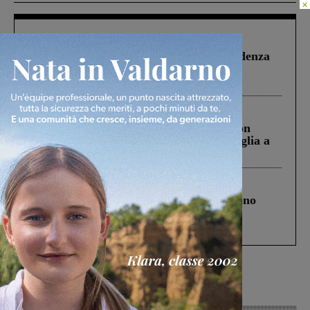
×
Figline Incisa Valdarno
1 Agosto 2026
Piscina di Figline finanziata oltre la scadenza
Pnrr, il gruppo di Fratelli d’Italia: “Un
ringraziamento al Governo”
Cronaca
3 Agosto 2026
Scomparso da una struttura di Castiglion
Fiorentino l’uomo che aveva ucciso la figlia a
Levane nel 2020
Cronaca
4 Agosto 2026
Un anno fa la strage in A1 in cui morirono
Gianni, Giulia e Franco. Lo schianto, il
processo, lo stop ai sorpassi fra tir....