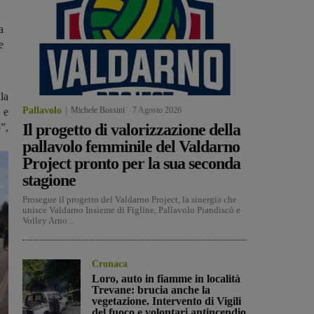
a
e
la
Pallavolo
Michele Bossini
-
7 Agosto 2026
 e
Il progetto di valorizzazione della
”,
pallavolo femminile del Valdarno
Project pronto per la sua seconda
stagione
Prosegue il progetto del Valdarno Project, la sinergia che
unisce Valdarno Insieme di Figline, Pallavolo Piandiscò e
Volley Arno...
Cronaca
Loro, auto in fiamme in località
Trevane: brucia anche la
vegetazione. Intervento di Vigili
del fuoco e volontari antincendio