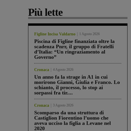
Più lette
Figline Incisa Valdarno
1 Agosto 2026
Piscina di Figline finanziata oltre la
scadenza Pnrr, il gruppo di Fratelli
d’Italia: “Un ringraziamento al
Governo”
Cronaca
4 Agosto 2026
Un anno fa la strage in A1 in cui
morirono Gianni, Giulia e Franco. Lo
schianto, il processo, lo stop ai
sorpassi fra tir....
Cronaca
3 Agosto 2026
Scomparso da una struttura di
Castiglion Fiorentino l’uomo che
aveva ucciso la figlia a Levane nel
2020