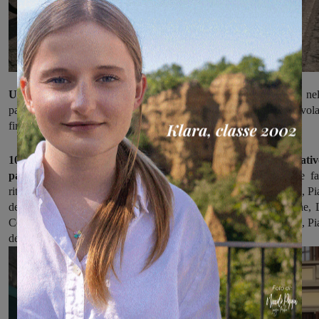
Una 18esima edizione emozionante
con Filippo Zana che, nel
parte finale, ha staccato Mattia Bevilacqua ed evitato così la vola
finale .
105 i chilometri in programma e un percorso impegnativ
partenza a Rignano per
poi dirigersi verso San Clemente e fa
ritorno verso Rignano, quindi dieci giri
del circuito Ponte Nuovo, Pi
dell’Isola e ancora Rignano, prima del tratto finale tra Bombone, 
Corti, Il Fossato, Bivio Chiusirli, Troghi, Cellai, Le Valli, Salceto, P
dell’Isola, Torre dell’Isola fino all’arrivo nel centro di Rignano.