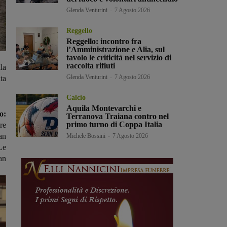
Glenda Venturini
-
7 Agosto 2026
Reggello
Reggello: incontro fra
l’Amministrazione e Alia, sul
tavolo le criticità nel servizio di
raccolta rifiuti
la
Glenda Venturini
-
7 Agosto 2026
ta
Calcio
Aquila Montevarchi e
o:
Terranova Traiana contro nel
primo turno di Coppa Italia
re
an
Michele Bossini
-
7 Agosto 2026
Le
ian