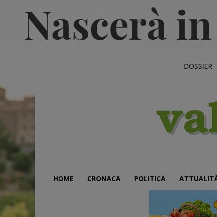
DOSSIER
HOME
CRONACA
POLITICA
ATTUALIT