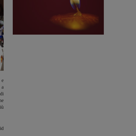
 e
 a
di
ne
iù
id