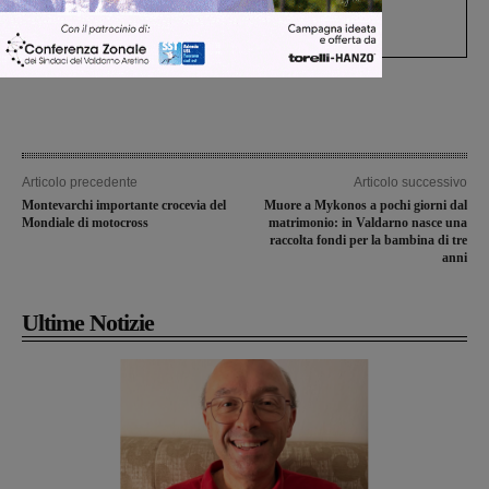
Gianni, Giulia e Franco. Lo schianto, il
processo, lo stop ai sorpassi fra tir....
Articolo precedente
Articolo successivo
Montevarchi importante crocevia del
Muore a Mykonos a pochi giorni dal
Mondiale di motocross
matrimonio: in Valdarno nasce una
raccolta fondi per la bambina di tre
anni
Ultime Notizie