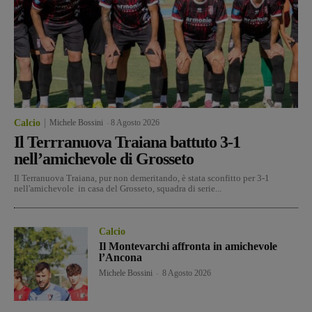
Calcio
Michele Bossini
-
8 Agosto 2026
Il Terrranuova Traiana battuto 3-1
nell’amichevole di Grosseto
Il Terranuova Traiana, pur non demeritando, è stata sconfitto per 3-1
nell'amichevole in casa del Grosseto, squadra di serie...
Calcio
Il Montevarchi affronta in amichevole
l’Ancona
Michele Bossini
-
8 Agosto 2026