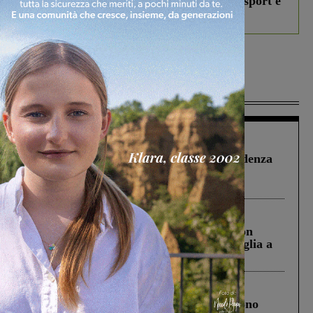
studenti coinvolti, torna il bando per lo sport e
debutta il podcast Estrair
Più lette
Figline Incisa Valdarno
1 Agosto 2026
Piscina di Figline finanziata oltre la scadenza
Pnrr, il gruppo di Fratelli d’Italia: “Un
ringraziamento al Governo”
Cronaca
3 Agosto 2026
Scomparso da una struttura di Castiglion
Fiorentino l’uomo che aveva ucciso la figlia a
Levane nel 2020
Cronaca
4 Agosto 2026
Un anno fa la strage in A1 in cui morirono