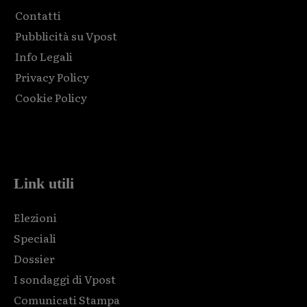
Contatti
Pubblicità su Vpost
Info Legali
Privacy Policy
Cookie Policy
Html code here! Replace this with any non empty raw html
code and that's it.
Link utili
Elezioni
Speciali
Dossier
I sondaggi di Vpost
Comunicati Stampa