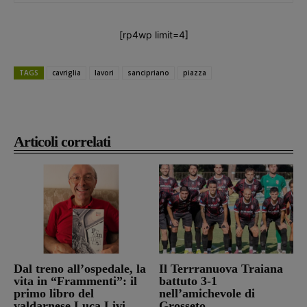
[rp4wp limit=4]
TAGS
cavriglia
lavori
sancipriano
piazza
Articoli correlati
Dal treno all’ospedale, la
Il Terrranuova Traiana
vita in “Frammenti”: il
battuto 3-1
primo libro del
nell’amichevole di
valdarnese Luca Livi
Grosseto