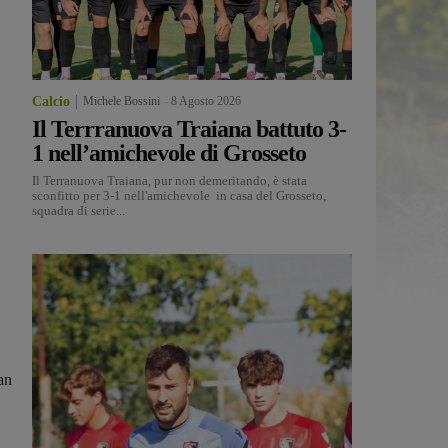
Calcio
Michele Bossini
-
8 Agosto 2026
Il Terrranuova Traiana battuto 3-
1 nell’amichevole di Grosseto
Il Terranuova Traiana, pur non demeritando, è stata
sconfitto per 3-1 nell'amichevole in casa del Grosseto,
squadra di serie...
an