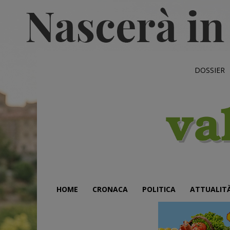
DOSSIER
HOME
CRONACA
POLITICA
ATTUALIT