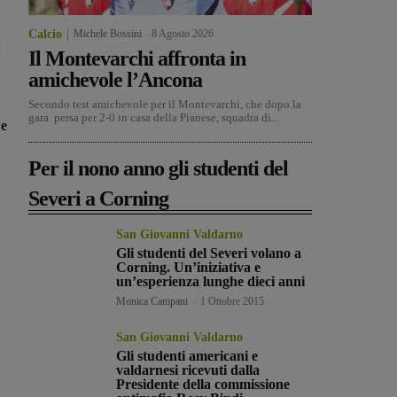
Calcio
Michele Bossini
-
8 Agosto 2026
a
Il Montevarchi affronta in
amichevole l’Ancona
Secondo test amichevole per il Montevarchi, che dopo la
gara persa per 2-0 in casa della Pianese, squadra di...
ue
Per il nono anno gli studenti del
Severi a Corning
San Giovanni Valdarno
Gli studenti del Severi volano a
Corning. Un’iniziativa e
un’esperienza lunghe dieci anni
Monica Campani
-
1 Ottobre 2015
San Giovanni Valdarno
Gli studenti americani e
valdarnesi ricevuti dalla
Presidente della commissione