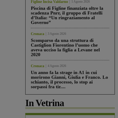
Figline Incisa Valdarno
1 Agosto 2026
Piscina di Figline finanziata oltre la
scadenza Pnrr, il gruppo di Fratelli
d’Italia: “Un ringraziamento al
Governo”
Cronaca
3 Agosto 2026
Scomparso da una struttura di
Castiglion Fiorentino l’uomo che
aveva ucciso la figlia a Levane nel
2020
Cronaca
4 Agosto 2026
Un anno fa la strage in A1 in cui
morirono Gianni, Giulia e Franco. Lo
schianto, il processo, lo stop ai
sorpassi fra tir....
In Vetrina