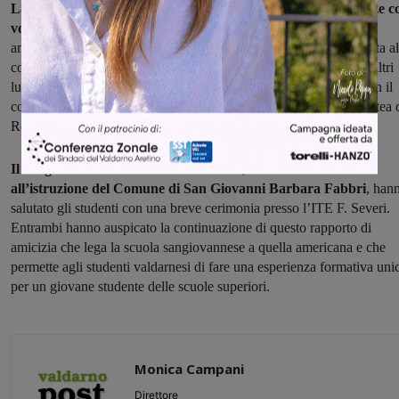
La partenza del gruppo della scuola sangiovannese da Firenze c
volo Swiss Air
e prevede, oltre alla conoscenza della scuola
americana, la visita delle città di New York, Washington (con visita al
congresso americano), Rochester, delle cascate del Niagara, e di altri
luoghi dello Stato di New York, incontri con l’On. Tom Reed, con il
console italiano Mario Daniele e con il Vice Presidente della Contea 
Rochester Anthony Daniele.
Il dirigente scolastico Lorenzo Pierazzi, insieme all’assessore
all’istruzione del Comune di San Giovanni Barbara Fabbri
, han
salutato gli studenti con una breve cerimonia presso l’ITE F. Severi.
Entrambi hanno auspicato la continuazione di questo rapporto di
amicizia che lega la scuola sangiovannese a quella americana e che
permette agli studenti valdarnesi di fare una esperienza formativa uni
per un giovane studente delle scuole superiori.
Monica Campani
Direttore