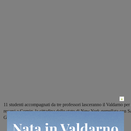
×
11 studenti accompagnati da tre professori lasceranno il Valdarno per
recarsi a Cornig, la cittadina dello stato di New York gemellata con S
Giovanni. Si tratta dell’11° anno