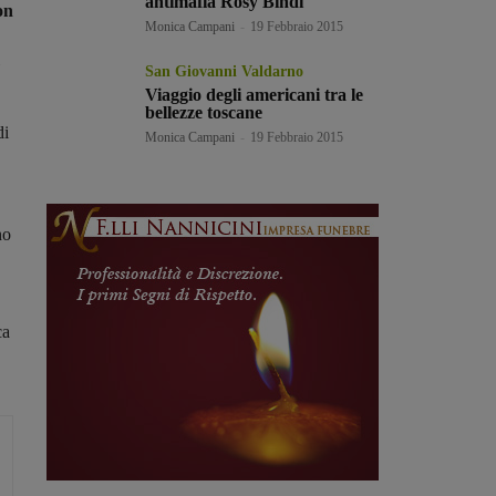
antimafia Rosy Bindi
on
Monica Campani
-
19 Febbraio 2015
San Giovanni Valdarno
Viaggio degli americani tra le
bellezze toscane
di
Monica Campani
-
19 Febbraio 2015
no
ca