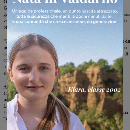
Ormai mancano poche ore e i ragazzi dell'ITE Severi di San
Giovanni partiranno per New York. S
i tratta dell'11° anno del
gemellaggio tra l'istituto e la High Schoool di Corning, cittadina a su
volta gemellata con San Giovanni. Una bella esperienza già fatta da
oltre 150 studenti dell’Istituto Economico sangiovannese.
"Il progetto permette di rafforzare i contatti e l’amicizia tra le d
popolazioni e ai giovani studenti valdarnesi
di partecipare ad una
esperienza fondamentale nel loro processo di crescita quale quella di
conoscere la scuola americana e fare una esperienza di vita (sulla
società statunitense, la sua organizzazione e la sua cultura) che
sicuramente aiuterà la loro formazione".
Accompagnati dai professori Giovanna Ferrucci, Roberto
Checchi ed Emanuele Bani, quest'anno parteciperanno al
progetto:
Gaia Bausani, Riccardo Ciutini, Angelica Guerri, Pietro
Lombardi, Agnese Massini, Sofia Del Sorbo, Alessandro Ferrini,
Lorenzo Pelliccia, Mariana Santana Furlan, Martina Seghi, Lucrezia
Tellan.