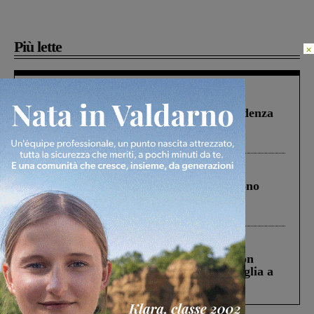
Più lette
×
Figline Incisa Valdarno
1 Agosto 2026
Piscina di Figline finanziata oltre la scadenza
Pnrr, il gruppo di Fratelli d’Italia: “Un
ringraziamento al Governo”
Cronaca
4 Agosto 2026
Un anno fa la strage in A1 in cui morirono
Gianni, Giulia e Franco. Lo schianto, il
processo, lo stop ai sorpassi fra tir....
Cronaca
3 Agosto 2026
Scomparso da una struttura di Castiglion
Fiorentino l’uomo che aveva ucciso la figlia a
Levane nel 2020