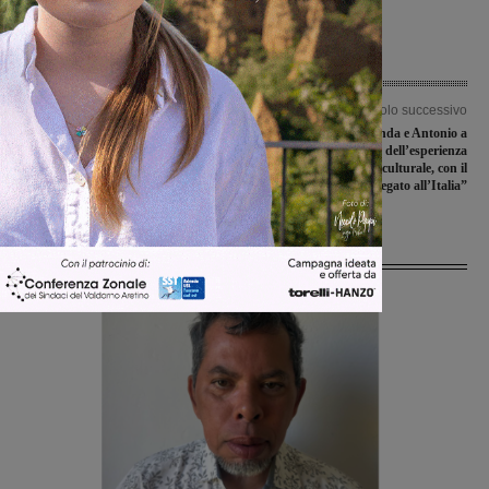
Articolo precedente
Articolo successivo
VII° Motoraduno de Le Manette del
La vita insieme di Linda e Antonio a
Valdarno. Molte le sorprese
Ginevra: “La ricchezza dell’esperienza
in una città multiculturale, con il
cuore legato all’Italia”
Ultime Notizie