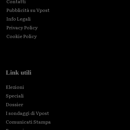
Contatti
Pubblicità su Vpost
Info Legali
Privacy Policy
Cookie Policy
Html code here! Replace this with any non empty raw html
code and that's it.
Link utili
Elezioni
Speciali
Dossier
I sondaggi di Vpost
Comunicati Stampa