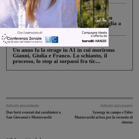
Cronaca
3 Agosto 2026
Scomparso da una struttura di Castiglion
Fiorentino l’uomo che aveva ucciso la figlia a
Levane nel 2020
Cronaca
4 Agosto 2026
Un anno fa la strage in A1 in cui morirono
Gianni, Giulia e Franco. Lo schianto, il
processo, lo stop ai sorpassi fra tir....
Articolo precedente
Articolo successivo
Due furti sventati dai carabinieri a
Synergy in campo e Fides
San Giovanni e Montevarchi
Montevarchi ai box per la seconda di
ritorno