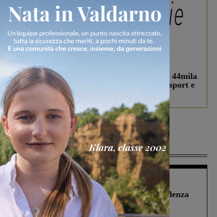
In vetrina
3 Agosto 2026
Estra Notizie agosto: Smart Cities, oltre 44mila
studenti coinvolti, torna il bando per lo sport e
debutta il podcast Estrair
Più lette
Figline Incisa Valdarno
1 Agosto 2026
Piscina di Figline finanziata oltre la scadenza
Pnrr, il gruppo di Fratelli d’Italia: “Un
ringraziamento al Governo”