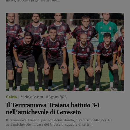
Incisa, racconta la genesi del suo...
Calcio
Michele Bossini
-
8 Agosto 2026
Il Terrranuova Traiana battuto 3-1
nell’amichevole di Grosseto
Il Terranuova Traiana, pur non demeritando, è stata sconfitto per 3-1
nell'amichevole in casa del Grosseto, squadra di serie...