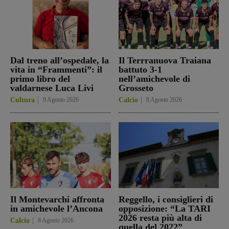
Dal treno all’ospedale, la
Il Terrranuova Traiana
vita in “Frammenti”: il
battuto 3-1
primo libro del
nell’amichevole di
valdarnese Luca Livi
Grosseto
Cultura
9 Agosto 2026
Calcio
8 Agosto 2026
Il Montevarchi affronta
Reggello, i consiglieri di
in amichevole l’Ancona
opposizione: “La TARI
2026 resta più alta di
Calcio
8 Agosto 2026
quella del 2022”