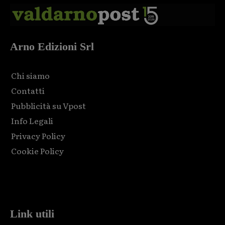
Arno Edizioni Srl
Chi siamo
Contatti
Pubblicità su Vpost
Info Legali
Privacy Policy
Cookie Policy
Html code here! Replace this with any non empty raw html
code and that's it.
Link utili