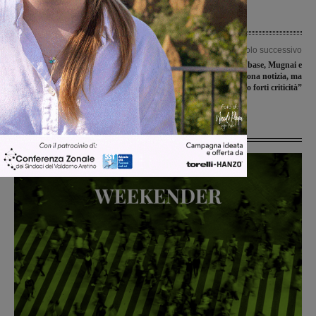
Articolo precedente
Articolo successivo
Podere Rota, Cacioli: “La salute dei
Due nuovi medici di base, Mugnai e
cittadini deve venire prima degli
Martini: “È una buona notizia, ma
interessi economici”
restano forti criticità”
Ultime Notizie