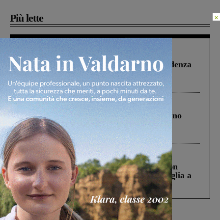
Più lette
×
Figline Incisa Valdarno
1 Agosto 2026
Piscina di Figline finanziata oltre la scadenza
Pnrr, il gruppo di Fratelli d’Italia: “Un
ringraziamento al Governo”
Cronaca
4 Agosto 2026
Un anno fa la strage in A1 in cui morirono
Gianni, Giulia e Franco. Lo schianto, il
processo, lo stop ai sorpassi fra tir....
Cronaca
3 Agosto 2026
Scomparso da una struttura di Castiglion
Fiorentino l’uomo che aveva ucciso la figlia a
Levane nel 2020