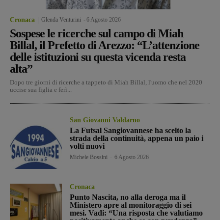
Cronaca
Glenda Venturini
-
6 Agosto 2026
Sospese le ricerche sul campo di Miah
Billal, il Prefetto di Arezzo: “L’attenzione
delle istituzioni su questa vicenda resta
alta”
Dopo tre giorni di ricerche a tappeto di Miah Billal, l'uomo che nel 2020
uccise sua figlia e ferì...
San Giovanni Valdarno
La Futsal Sangiovannese ha scelto la
strada della continuità, appena un paio i
volti nuovi
Michele Bossini
-
6 Agosto 2026
Cronaca
Punto Nascita, no alla deroga ma il
Ministero apre al monitoraggio di sei
mesi. Vadi: “Una risposta che valutiamo