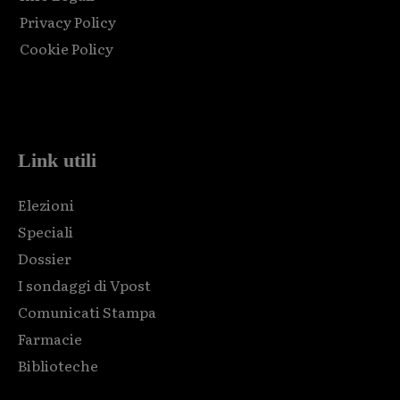
Privacy Policy
Cookie Policy
Html code here! Replace this with any non empty raw html
code and that's it.
Link utili
Elezioni
Speciali
Dossier
I sondaggi di Vpost
Comunicati Stampa
Farmacie
Biblioteche