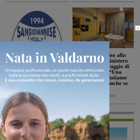
×
La Futsal Sangiovannese
Punto Nascita, no alla
ha scelto la strada della
deroga ma il Ministero
continuità, appena un
apre al monitoraggio di
paio i volti nuovi
sei mesi. Vadi: “Una
risposta che valutiamo
San Giovanni Valdarno
positivamente anche se
6 Agosto 2026
con prudenza”
Cronaca
6 Agosto 2026
In Vetrina