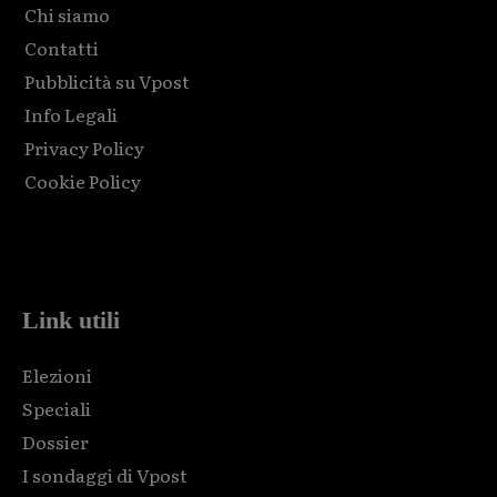
Chi siamo
Contatti
Pubblicità su Vpost
Info Legali
Privacy Policy
Cookie Policy
Html code here! Replace this with any non empty raw html
code and that's it.
Link utili
Elezioni
Speciali
Dossier
I sondaggi di Vpost