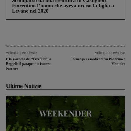
Scomparso da una struttura di Castiglion
Fiorentino l’uomo che aveva ucciso la figlia a
Levane nel 2020
Articolo precedente
Articolo successivo
È la giornata del “Free2Fly”, a
Torneo per esordienti fra Ponticino e
Reggello il parapendio è senza
Montalto
barriere
Ultime Notizie