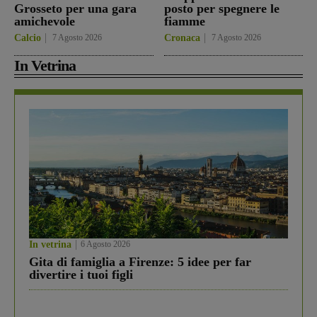
Grosseto per una gara
posto per spegnere le
amichevole
fiamme
Calcio
7 Agosto 2026
Cronaca
7 Agosto 2026
In Vetrina
In vetrina
6 Agosto 2026
Gita di famiglia a Firenze: 5 idee per far
divertire i tuoi figli