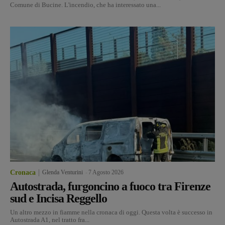
Comune di Bucine. L'incendio, che ha interessato una...
Cronaca
Glenda Venturini
-
7 Agosto 2026
Autostrada, furgoncino a fuoco tra Firenze
sud e Incisa Reggello
Un altro mezzo in fiamme nella cronaca di oggi. Questa volta è successo in
Autostrada A1, nel tratto fra...