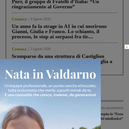
Pnrr, il gruppo di Fratelli d’Italia: “Un
ringraziamento al Governo”
Cronaca
4 Agosto 2026
Un anno fa la strage in A1 in cui morirono
Gianni, Giulia e Franco. Lo schianto, il
processo, lo stop ai sorpassi fra tir....
×
Cronaca
3 Agosto 2026
Scomparso da una struttura di Castiglion
Fiorentino l’uomo che aveva ucciso la figlia a
Levane nel 2020
Articolo precedente
Articolo successivo
Distretto della moda, la proposta che
San Giovanni ospita la “Festa
parte da un’azienda montevarchina.
provinciale del minibasket”
“Possiamo avere una marcia in più”