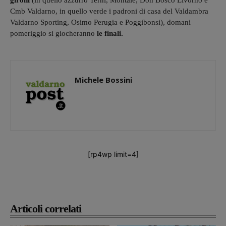
gironi
(in quello azzurro Terni, Montale, Don Bosco Livorno e
Cmb Valdarno, in quello verde i padroni di casa del Valdambra
Valdarno Sporting, Osimo Perugia e Poggibonsi), domani
pomeriggio si giocheranno
le finali.
Michele Bossini
[rp4wp limit=4]
Articoli correlati