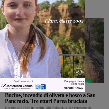
Ultime Notizie
Cronaca
Monica Campani
-
7 Agosto 2026
Bucine, incendio di oliveta e bosco a San
Pancrazio. Tre ettari l’area bruciata
Incendio alle 16.00 in località Villa Rubeschi, a San Pancrazio, nel