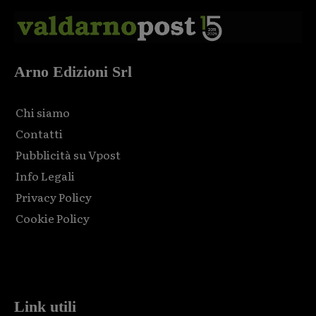
Arno Edizioni Srl
Chi siamo
Contatti
Pubblicità su Vpost
Info Legali
Privacy Policy
Cookie Policy
Html code here! Replace this with any non empty raw html
code and that's it.
Link utili