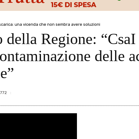
scarica: una vicenda che non sembra avere soluzioni
o della Regione: “CsaI
contaminazione delle a
e”
1772