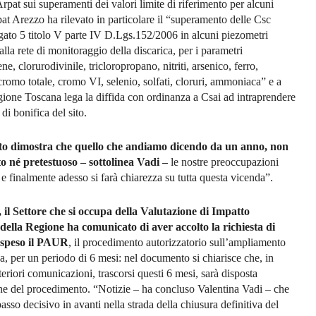
Arpat sui superamenti dei valori limite di riferimento per alcuni
at Arezzo ha rilevato in particolare il “superamento delle Csc
egato 5 titolo V parte IV D.Lgs.152/2006 in alcuni piezometri
alla rete di monitoraggio della discarica, per i parametri
ene, clorurodivinile, tricloropropano, nitriti, arsenico, ferro,
romo totale, cromo VI, selenio, solfati, cloruri, ammoniaca” e a
gione Toscana lega la diffida con ordinanza a Csai ad intraprendere
di bonifica del sito.
to dimostra che quello che andiamo dicendo da un anno, non
o né pretestuoso – sottolinea Vadi –
le nostre preoccupazioni
 e finalmente adesso si farà chiarezza su tutta questa vicenda”.
o, il Settore che si occupa della Valutazione di Impatto
ella Regione ha comunicato di aver accolto la richiesta di
ospeso il PAUR
, il procedimento autorizzatorio sull’ampliamento
ca, per un periodo di 6 mesi: nel documento si chiarisce che, in
teriori comunicazioni, trascorsi questi 6 mesi, sarà disposta
one del procedimento. “Notizie – ha concluso Valentina Vadi – che
sso decisivo in avanti nella strada della chiusura definitiva del