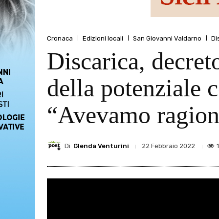
Cronaca
Edizioni locali
San Giovanni Valdarno
Di
Discarica, decret
della potenziale 
“Avevamo ragion
Di
Glenda Venturini
22 Febbraio 2022