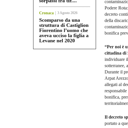
sorpassi fra tir....
contaminazion
Podere Rota:
Cronaca
3 Agosto 2026
decreto conti
Scomparso da una
della discari
struttura di Castiglion
contaminazion
Fiorentino l’uomo che
bonifica prev
aveva ucciso la figlia a
Levane nel 2020
“Per noi è 
cittadina di
individuare i
sotterranee, 
Durante il p
Arpat Arezzo
allegati al d
responsabile 
bonifica, pr
territorialmen
Il decreto s
portato a que