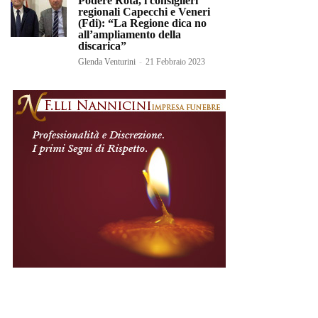
Podere Rota, i consiglieri
regionali Capecchi e Veneri
(Fdi): “La Regione dica no
all’ampliamento della
discarica”
Glenda Venturini
-
21 Febbraio 2023