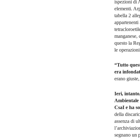
ispezioni di 
elementi. Arp
tabella 2 all
appartenenti 
tetracloroetil
manganese, c
questo la Re
le operazioni 
“Tutto ques
era infondat
erano giuste,
Ieri, intant
Ambientale d
CsaI e ha s
della discari
assenza di ul
l’archiviazi
segnano un pa