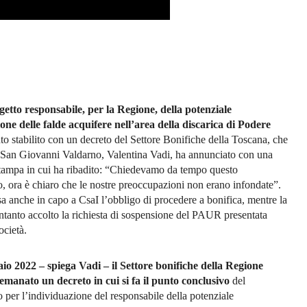
ggetto responsabile, per la Regione, della potenziale
ne delle falde acquifere nell’area della discarica di Podere
nto stabilito con un decreto del Settore Bonifiche della Toscana, che
i San Giovanni Valdarno, Valentina Vadi, ha annunciato con una
tampa in cui ha ribadito: “Chiedevamo da tempo questo
, ora è chiaro che le nostre preoccupazioni non erano infondate”.
ssa anche in capo a CsaI l’obbligo di procedere a bonifica, mentre la
ntanto accolto la richiesta di sospensione del PAUR presentata
ocietà.
aio 2022 – spiega Vadi – il Settore bonifiche della Regione
manato un decreto in cui si fa il punto conclusivo
del
 per l’individuazione del responsabile della potenziale