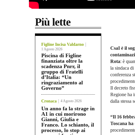
Più lette
Figline Incisa Valdarno
CsaI è il so
1 Agosto 2026
contaminazio
Piscina di Figline
finanziata oltre la
Rota
: è qua
scadenza Pnrr, il
la sindaca d
gruppo di Fratelli
conferenza s
d’Italia: “Un
procedimento
ringraziamento al
Governo”
Il decreto fi
Regione ha i
dalla stessa s
Cronaca
4 Agosto 2026
Un anno fa la strage in
A1 in cui morirono
“Il 16 febbr
Gianni, Giulia e
Toscana ha e
Franco. Lo schianto, il
processo, lo stop ai
procedimento