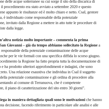
e delle acque sotterranee su cui sorge il sito della discarica di
 il procedimento era stato avviato a settembre 2020 e questo
ene appunto le risultanze ed è molto chiaro e netto. CsaI, gestore
ca, è individuato come responsabile della potenziale
e, invitato dalla Regione a mettere in atto tutte le procedure di
iste dalla legge.
un’altra notizia molto importante – commenta la prima
 San Giovanni – già da tempo abbiamo sollecitato la Regione
a
l responsabile della potenziale contaminazione delle acque
anche per le vie formali con una specifica diffida lo scorso giugno.
rocedimento la Regione ha fatto propria tutta la documentazione di
 e ha prodotto ulteriori approfondimenti e indagini, che sono
ecreto. Una relazione esaustiva che individua in CsaI il soggetto
della potenziale contaminazione e gli ordina di procedere alla
esentando al comune di Terranuova, che è competente
te, il piano di caratterizzazione del sito entro 30 giorni”.
piega in maniera dettagliata quali sono le motivazioni
che hanno
sta decisione, facendo riferimento in particolare alle analisi e alle