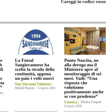
Careggi in codice rosso
he
La Futsal
Punto Nascita, no
h
Sangiovannese ha
alla deroga ma il
di
scelto la strada della
Ministero apre al
continuità, appena
monitoraggio di sei
le
un paio i volti nuovi
mesi. Vadi: “Una
sta
risposta che
San Giovanni Valdarno
a”
valutiamo
Michele Bossini
-
6 Agosto 2026
positivamente anche
ini
-
se con prudenza”
Cronaca
Monica Campani
-
6 Agosto 2026