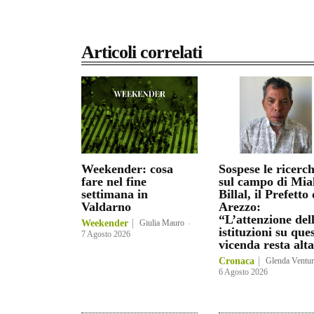
Articoli correlati
Weekender: cosa
Sospese le ricerc
fare nel fine
sul campo di Mia
settimana in
Billal, il Prefetto 
Valdarno
Arezzo:
“L’attenzione del
Weekender
Giulia Mauro
-
istituzioni su que
7 Agosto 2026
vicenda resta alt
Cronaca
Glenda Ventur
6 Agosto 2026