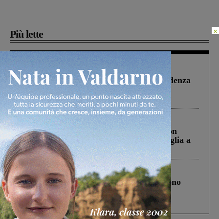
×
Più lette
Figline Incisa Valdarno
1 Agosto 2026
Piscina di Figline finanziata oltre la scadenza
Pnrr, il gruppo di Fratelli d’Italia: “Un
ringraziamento al Governo”
Cronaca
3 Agosto 2026
Scomparso da una struttura di Castiglion
Fiorentino l’uomo che aveva ucciso la figlia a
Levane nel 2020
Cronaca
4 Agosto 2026
Un anno fa la strage in A1 in cui morirono
Gianni, Giulia e Franco. Lo schianto, il
processo, lo stop ai sorpassi fra tir....