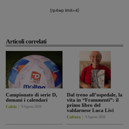
[rp4wp limit=4]
Articoli correlati
Campionato di serie D,
Dal treno all’ospedale, la
domani i calendari
vita in “Frammenti”: il
primo libro del
Calcio
9 Agosto 2026
valdarnese Luca Livi
Cultura
9 Agosto 2026