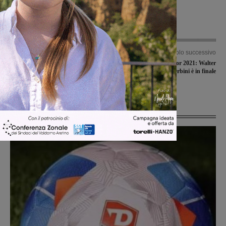
Articolo precedente
Articolo successivo
Prima di ritorno in C gold, la Fides
The Voice Senior 2021: Walter
Montevarchi e la Synergy ferme ai
Sterbini è in finale
box
Ultime Notizie