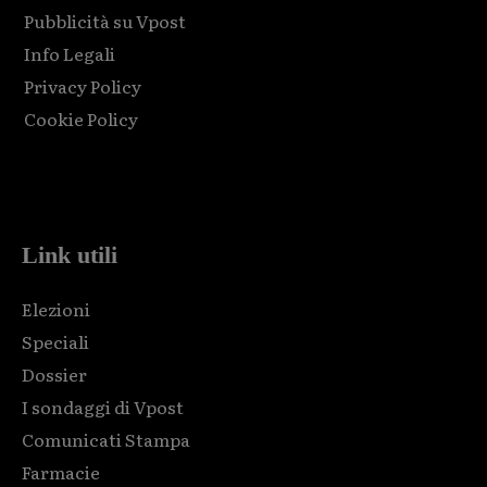
Pubblicità su Vpost
Info Legali
Privacy Policy
Cookie Policy
Html code here! Replace this with any non empty raw html
code and that's it.
Link utili
Elezioni
Speciali
Dossier
I sondaggi di Vpost
Comunicati Stampa
Farmacie