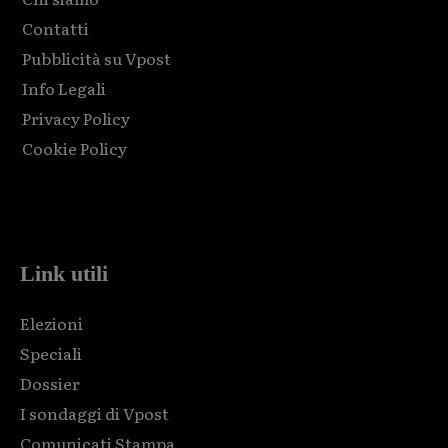
Contatti
Pubblicità su Vpost
Info Legali
Privacy Policy
Cookie Policy
Html code here! Replace this with any non empty raw html
code and that's it.
Link utili
Elezioni
Speciali
Dossier
I sondaggi di Vpost
Comunicati Stampa