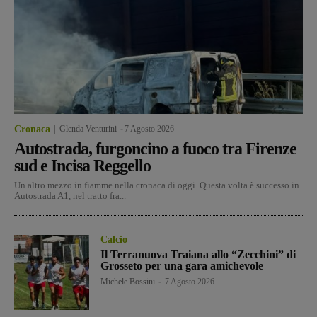
Cronaca
Glenda Venturini
-
7 Agosto 2026
Autostrada, furgoncino a fuoco tra Firenze
sud e Incisa Reggello
Un altro mezzo in fiamme nella cronaca di oggi. Questa volta è successo in
Autostrada A1, nel tratto fra...
Calcio
Il Terranuova Traiana allo “Zecchini” di
Grosseto per una gara amichevole
Michele Bossini
-
7 Agosto 2026