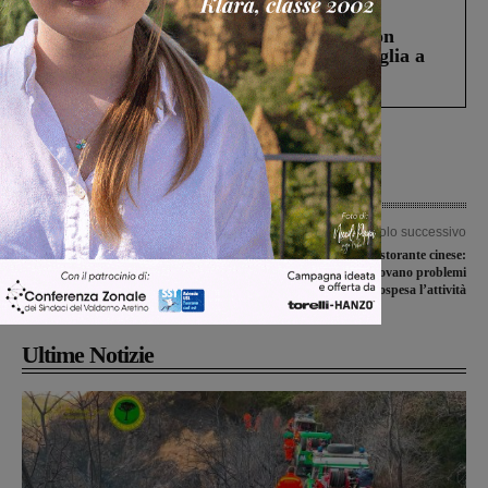
Cronaca
3 Agosto 2026
Scomparso da una struttura di Castiglion
Fiorentino l’uomo che aveva ucciso la figlia a
Levane nel 2020
Articolo precedente
Articolo successivo
Cade con il parapendio in un uliveto.
Controlli al ristorante cinese:
Portato a Careggi con il Pegaso
carabinieri e Asl trovano problemi
igienico – sanitari. Sospesa l’attività
Ultime Notizie