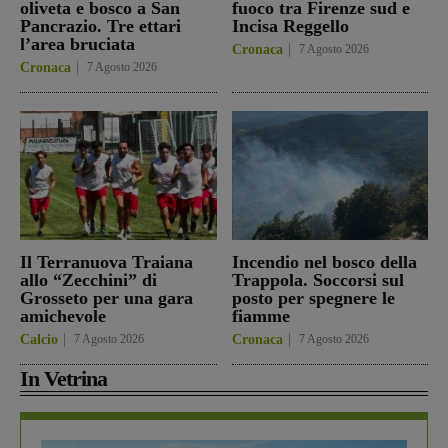
oliveta e bosco a San
fuoco tra Firenze sud e
Pancrazio. Tre ettari
Incisa Reggello
l’area bruciata
Cronaca
7 Agosto 2026
Cronaca
7 Agosto 2026
Il Terranuova Traiana
Incendio nel bosco della
allo “Zecchini” di
Trappola. Soccorsi sul
Grosseto per una gara
posto per spegnere le
amichevole
fiamme
Calcio
7 Agosto 2026
Cronaca
7 Agosto 2026
In Vetrina