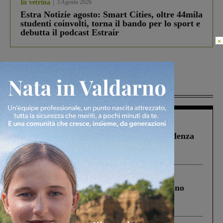
In vetrina
3 Agosto 2026
Estra Notizie agosto: Smart Cities, oltre 44mila
studenti coinvolti, torna il bando per lo sport e
debutta il podcast Estrair
×
Più lette
Figline Incisa Valdarno
1 Agosto 2026
Piscina di Figline finanziata oltre la scadenza
Pnrr, il gruppo di Fratelli d’Italia: “Un
ringraziamento al Governo”
Cronaca
4 Agosto 2026
Un anno fa la strage in A1 in cui morirono
Gianni, Giulia e Franco. Lo schianto, il
processo, lo stop ai sorpassi fra tir....