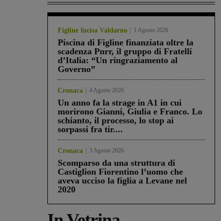
Figline Incisa Valdarno
1 Agosto 2026
Piscina di Figline finanziata oltre la
scadenza Pnrr, il gruppo di Fratelli
d’Italia: “Un ringraziamento al
Governo”
Cronaca
4 Agosto 2026
Un anno fa la strage in A1 in cui
morirono Gianni, Giulia e Franco. Lo
schianto, il processo, lo stop ai
sorpassi fra tir....
Cronaca
3 Agosto 2026
Scomparso da una struttura di
Castiglion Fiorentino l’uomo che
aveva ucciso la figlia a Levane nel
2020
In Vetrina