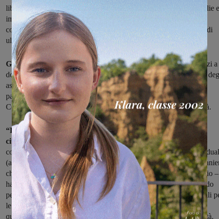
liberare liquidità, sarà difficile che questi possano sostenere famiglie 
imprese anche nei mesi a venire. Tuttavia, come Amministrazione
comunale, vogliamo dare un segnale concreto che vada, in attesa di
ulteriori decisioni del Governo, nella giusta direzione”.
Gli interventi del Comune riguarderanno correttivi
per i servizi a
domanda individuale di cui usufruiscono le famiglie come le rette deg
asili nido, la mensa scolastica, il trasporto scolastico, e per il
pagamento dei tributi comunali per le attività commerciali, come
Cosap, Imposta di pubblicità, Tari, obbligate a chiusura e inattività.
“Riteniamo opportuno che gli interventi a sostegno della
cittadinanza mirino ad introdurre correttivi
alla quota di
contribuzione da parte delle famiglie dei servizi a domanda individua
(asilo nido comunale, mensa scolastica, trasporto scolastico) in manie
che la stessa sia rapportata ai giorni di effettiva apertura del servizio –
ha dichiarato Paola Romei, assessore al bilancio – Allo stesso modo
pensiamo che sia doveroso introdurre riduzioni dei tributi comunali p
le attività commerciali (Cosap, Imposta di pubblicità, Tari),
quantomeno in ragione del periodo forzato di chiusura delle attività.