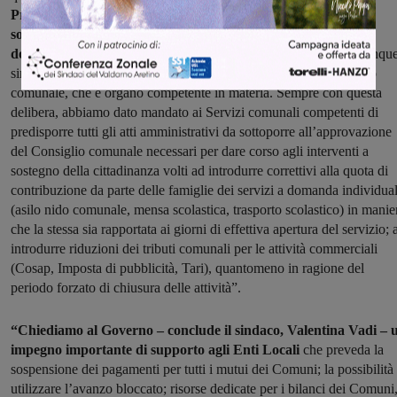
Procederemo, pertanto, alla sospensione del pagamento delle
somme dovute da cittadini e imprese in relazione ai servizi a
domanda individuale e alle tariffe, fino al 31/05/2020,
o comunqu
sino alla relativa approvazione delle misure da parte del Consiglio
comunale, che è organo competente in materia. Sempre con questa
delibera, abbiamo dato mandato ai Servizi comunali competenti di
predisporre tutti gli atti amministrativi da sottoporre all’approvazione
del Consiglio comunale necessari per dare corso agli interventi a
sostegno della cittadinanza volti ad introdurre correttivi alla quota di
contribuzione da parte delle famiglie dei servizi a domanda individua
(asilo nido comunale, mensa scolastica, trasporto scolastico) in manie
che la stessa sia rapportata ai giorni di effettiva apertura del servizio; 
introdurre riduzioni dei tributi comunali per le attività commerciali
(Cosap, Imposta di pubblicità, Tari), quantomeno in ragione del
periodo forzato di chiusura delle attività”.
“Chiediamo al Governo – conclude il sindaco, Valentina Vadi – 
impegno importante di supporto agli Enti Locali
che preveda la
sospensione dei pagamenti per tutti i mutui dei Comuni; la possibilità 
utilizzare l’avanzo bloccato; risorse dedicate per i bilanci dei Comuni