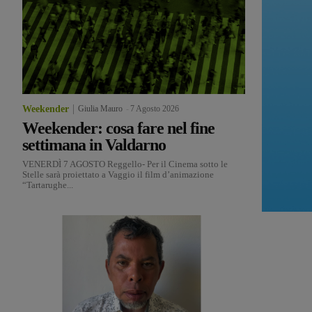
Weekender
Giulia Mauro
-
7 Agosto 2026
Weekender: cosa fare nel fine
settimana in Valdarno
VENERDÌ 7 AGOSTO Reggello- Per il Cinema sotto le
Stelle sarà proiettato a Vaggio il film d’animazione
“Tartarughe...