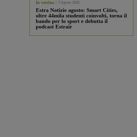
In vetrina
3 Agosto 2026
Estra Notizie agosto: Smart Cities,
oltre 44mila studenti coinvolti, torna il
bando per lo sport e debutta il
podcast Estrair