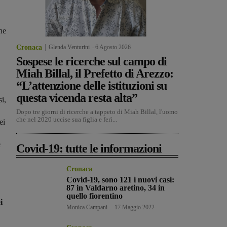
ne
Cronaca
Glenda Venturini
-
6 Agosto 2026
Sospese le ricerche sul campo di
Miah Billal, il Prefetto di Arezzo:
“L’attenzione delle istituzioni su
questa vicenda resta alta”
i,
Dopo tre giorni di ricerche a tappeto di Miah Billal, l'uomo
che nel 2020 uccise sua figlia e ferì...
ei
e
Covid-19: tutte le informazioni
Cronaca
Covid-19, sono 121 i nuovi casi:
87 in Valdarno aretino, 34 in
quello fiorentino
i
Monica Campani
-
17 Maggio 2022