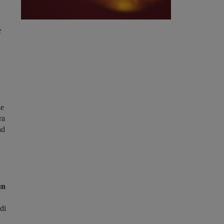
e
le
ra
ad
un
di
,