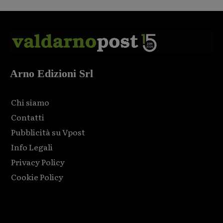
Arno Edizioni Srl
Chi siamo
Contatti
Pubblicità su Vpost
Info Legali
Privacy Policy
Cookie Policy
Html code here! Replace this with any non empty raw html
code and that's it.