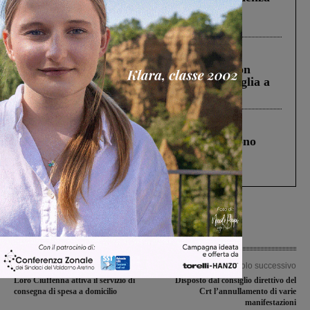
Pnrr, il gruppo di Fratelli d’Italia: “Un
ringraziamento al Governo”
Cronaca
3 Agosto 2026
Scomparso da una struttura di Castiglion
Fiorentino l’uomo che aveva ucciso la figlia a
Levane nel 2020
Cronaca
4 Agosto 2026
Un anno fa la strage in A1 in cui morirono
Gianni, Giulia e Franco. Lo schianto, il
processo, lo stop ai sorpassi fra tir....
Articolo precedente
Articolo successivo
Loro Ciuffenna attiva il servizio di
Disposto dal consiglio direttivo del
consegna di spesa a domicilio
Crt l’annullamento di varie
manifestazioni