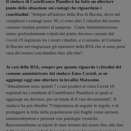
Il sindaco di Castelfranco Piandiscò ha fatto un ulteriore
punto della situazione sui contagi che riguardano i
concittadini:
"Sempre all'interno della Rsa di Bucine, dove nel
complesso i contagi sono 30, ci sono altri 2 cittadini del nostro
comune risultati positivi al tampone. Come Amministrazione
siamo profondamente colpiti dal primo decesso causato dal
Covid-19 registrato tra i nostri cittadini, e ci uniamo al Comune
di Bucine nel ringraziare gli operatori della RSA che si sono presi
cura del nostro concittadino fino alla fine".
Ai casi della RSA, sempre per quanto riguarda i cittadini del
comune amministrato dal sindaco Enzo Cacioli, se ne
aggiunge oggi uno ulteriore in località Matassino
.
"Attualmente sono quindi 7 i casi positivi al virus Covid-19
registrati tra i residenti di Castelfranco Piandiscó ai quali si
aggiunge un decesso, per un totale di 8 casi documentati". Il
sindaco ha poi ribadito "l’importanza di seguire le regole, e di
proteggere la fetta della popolazione più fragile come anziani,
immunodepressi e persone con patologie croniche.
Raccomandiamo ai nipoti di stare lontani dai nonni fino alla fine