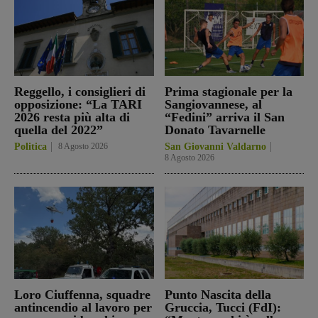
Reggello, i consiglieri di
Prima stagionale per la
opposizione: “La TARI
Sangiovannese, al
2026 resta più alta di
“Fedini” arriva il San
quella del 2022”
Donato Tavarnelle
Politica
8 Agosto 2026
San Giovanni Valdarno
8 Agosto 2026
Loro Ciuffenna, squadre
Punto Nascita della
antincendio al lavoro per
Gruccia, Tucci (FdI):