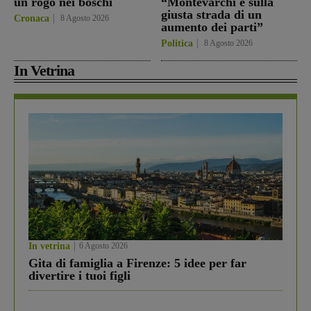
un rogo nei boschi
“Montevarchi è sulla
giusta strada di un
Cronaca
8 Agosto 2026
aumento dei parti”
Politica
8 Agosto 2026
In Vetrina
In vetrina
6 Agosto 2026
Gita di famiglia a Firenze: 5 idee per far
divertire i tuoi figli