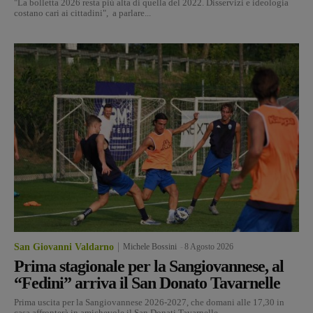
"La bolletta 2026 resta più alta di quella del 2022. Disservizi e ideologia
costano cari ai cittadini", a parlare...
San Giovanni Valdarno
Michele Bossini
-
8 Agosto 2026
Prima stagionale per la Sangiovannese, al
“Fedini” arriva il San Donato Tavarnelle
Prima uscita per la Sangiovannese 2026-2027, che domani alle 17,30 in
casa affronterà in amichevole il San Donati Tavarnelle,...