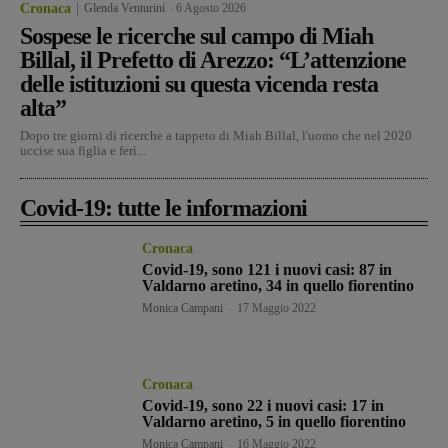
Cronaca
Glenda Venturini
-
6 Agosto 2026
Sospese le ricerche sul campo di Miah
Billal, il Prefetto di Arezzo: “L’attenzione
delle istituzioni su questa vicenda resta
alta”
Dopo tre giorni di ricerche a tappeto di Miah Billal, l'uomo che nel 2020
uccise sua figlia e ferì...
Covid-19: tutte le informazioni
Cronaca
Covid-19, sono 121 i nuovi casi: 87 in
Valdarno aretino, 34 in quello fiorentino
Monica Campani
-
17 Maggio 2022
Cronaca
Covid-19, sono 22 i nuovi casi: 17 in
Valdarno aretino, 5 in quello fiorentino
Monica Campani
-
16 Maggio 2022