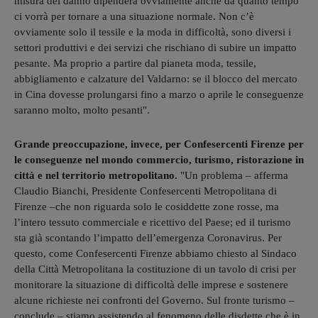
misura del danno dipenderà ovviamente anche da quanto tempo
ci vorrà per tornare a una situazione normale. Non c’è
ovviamente solo il tessile e la moda in difficoltà, sono diversi i
settori produttivi e dei servizi che rischiano di subire un impatto
pesante. Ma proprio a partire dal pianeta moda, tessile,
abbigliamento e calzature del Valdarno: se il blocco del mercato
in Cina dovesse prolungarsi fino a marzo o aprile le conseguenze
saranno molto, molto pesanti".
Grande preoccupazione, invece, per Confesercenti Firenze per
le conseguenze nel mondo commercio, turismo, ristorazione in
città e nel territorio metropolitano.
"Un problema – afferma
Claudio Bianchi, Presidente Confesercenti Metropolitana di
Firenze –che non riguarda solo le cosiddette zone rosse, ma
l’intero tessuto commerciale e ricettivo del Paese; ed il turismo
sta già scontando l’impatto dell’emergenza Coronavirus. Per
questo, come Confesercenti Firenze abbiamo chiesto al Sindaco
della Città Metropolitana la costituzione di un tavolo di crisi per
monitorare la situazione di difficoltà delle imprese e sostenere
alcune richieste nei confronti del Governo. Sul fronte turismo –
conclude – stiamo assistendo al fenomeno delle disdette che è in