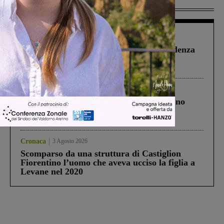
Più lette
Figline Incisa Valdarno
1 Agosto 2026
Piscina di Figline finanziata oltre la scadenza
Pnrr, il gruppo di Fratelli d’Italia: “Un
ringraziamento al Governo”
Cronaca
4 Agosto 2026
Un anno fa la strage in A1 in cui morirono
Gianni, Giulia e Franco. Lo schianto, il
processo, lo stop ai sorpassi fra tir....
Cronaca
3 Agosto 2026
Scomparso da una struttura di Castiglion
Fiorentino l’uomo che aveva ucciso la figlia a
Levane nel 2020