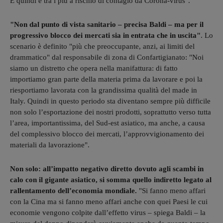
E quindi è tra i più a rischio di contagio da Corona-virus".
"Non dal punto di vista sanitario – precisa Baldi – ma per il
progressivo blocco dei mercati sia in entrata che in uscita"
. Lo
scenario è definito "più che preoccupante, anzi, ai limiti del
drammatico" dal responsabile di zona di Confartigianato: "Noi
siamo un distretto che opera nella manifattura: di fatto
importiamo gran parte della materia prima da lavorare e poi la
riesportiamo lavorata con la grandissima qualità del made in
Italy. Quindi in questo periodo sta diventano sempre più difficile
non solo l’esportazione dei nostri prodotti, soprattutto verso tutta
l’area, importantissima, del Sud-est asiatico, ma anche, a causa
del complessivo blocco dei mercati, l’approvvigionamento dei
materiali da lavorazione".
Non solo: all’impatto negativo diretto dovuto agli scambi in
calo con il gigante asiatico, si somma quello indiretto legato al
rallentamento dell’economia mondiale.
"Si fanno meno affari
con la Cina ma si fanno meno affari anche con quei Paesi le cui
economie vengono colpite dall’effetto virus – spiega Baldi – la