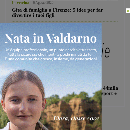
In vetrina
6 Agosto 2026
Gita di famiglia a Firenze: 5 idee per far
×
divertire i tuoi figli
In vetrina
3 Agosto 2026
Estra Notizie agosto: Smart Cities, oltre 44mila
studenti coinvolti, torna il bando per lo sport e
debutta il podcast Estrair