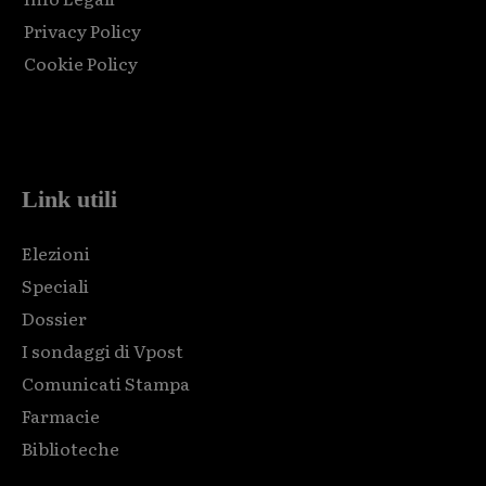
Privacy Policy
Cookie Policy
Html code here! Replace this with any non empty raw html
code and that's it.
Link utili
Elezioni
Speciali
Dossier
I sondaggi di Vpost
Comunicati Stampa
Farmacie
Biblioteche