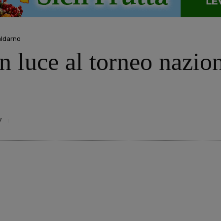
aldarno
n luce al torneo nazion
7