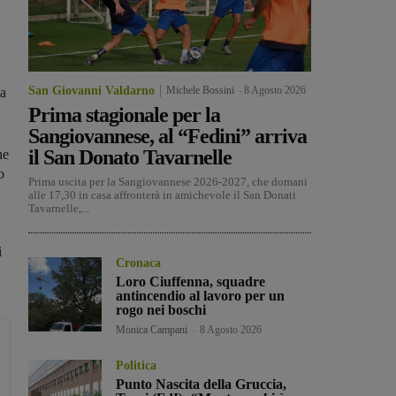
San Giovanni Valdarno
Michele Bossini
-
8 Agosto 2026
ta
Prima stagionale per la
Sangiovannese, al “Fedini” arriva
il San Donato Tavarnelle
ne
o
Prima uscita per la Sangiovannese 2026-2027, che domani
alle 17,30 in casa affronterà in amichevole il San Donati
Tavarnelle,...
i
Cronaca
Loro Ciuffenna, squadre
antincendio al lavoro per un
rogo nei boschi
Monica Campani
-
8 Agosto 2026
Politica
Punto Nascita della Gruccia,