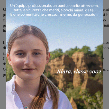
Grande prestazione
nel secondo torneo nazionale giovanile di Terni
per
Emilio Brandini,
giocatore del Tennistavolo Valdarno che è si è
classificato
all'ottavo posto
in una manifestazione alla quale hanno
preso parte oltre ottanta atleti della categoria allievi provenienti da tut
Italia.
Il giovane valdarnese
(classe 2005) ha superato agevolmente il giro
di qualificazione, poi ha sconfitto prima il calabrese Pasquale Amode
al termine di una grande rimonta, quindi il marchigiano Michele
Giampaoletti.
Arrivato a un passo dalle semifinali,
Brandini si è
dovuto arrendere contro il numero tre del torneo, ossia il torinese
Giacomo Allegranza, che ha però dovuto faticare abbastanza prima d
prevalere.
Michele Bossini