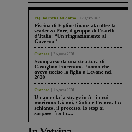
Figline Incisa Valdarno
1 Agosto 2026
Piscina di Figline finanziata oltre la
scadenza Pnrr, il gruppo di Fratelli
d’Italia: “Un ringraziamento al
Governo”
Cronaca
3 Agosto 2026
Scomparso da una struttura di
Castiglion Fiorentino l’uomo che
aveva ucciso la figlia a Levane nel
2020
Cronaca
4 Agosto 2026
Un anno fa la strage in A1 in cui
morirono Gianni, Giulia e Franco. Lo
schianto, il processo, lo stop ai
sorpassi fra tir....
In Vetrina