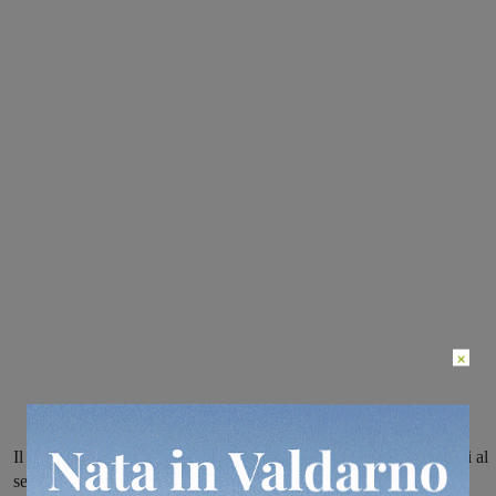
×
Il giovane pongista del T.T. Valdarno ottavo nella categoria allievi al
secondo torneo nazionale giovanile di tennistavolo