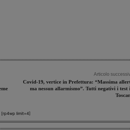
Articolo successi
Covid-19, vertice in Prefettura: “Massima aller
teme
ma nessun allarmismo”. Tutti negativi i test 
Tosca
[rp4wp limit=4]