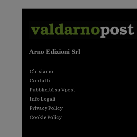
Arno Edizioni Srl
Chi siamo
Contatti
Pubblicità su Vpost
Info Legali
Privacy Policy
Cookie Policy
Html code here! Replace this with any non empty raw
html code and that's it.