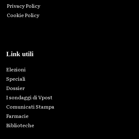
Privacy Policy
Cookie Policy
Html code here! Replace this with any non empty raw html
code and that's it.
Link utili
Elezioni
Speciali
Dossier
I sondaggi di Vpost
Comunicati Stampa
Farmacie
Biblioteche