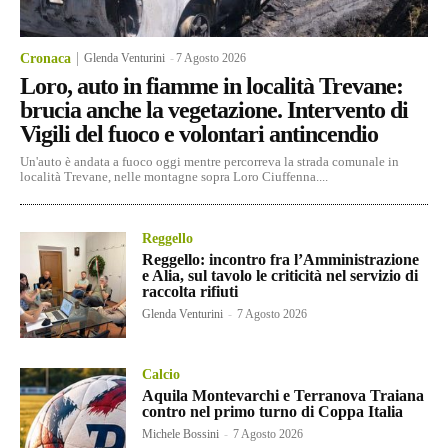
Cronaca
Glenda Venturini
-
7 Agosto 2026
Loro, auto in fiamme in località Trevane:
brucia anche la vegetazione. Intervento di
Vigili del fuoco e volontari antincendio
Un'auto è andata a fuoco oggi mentre percorreva la strada comunale in
località Trevane, nelle montagne sopra Loro Ciuffenna....
Reggello
Reggello: incontro fra l’Amministrazione
e Alia, sul tavolo le criticità nel servizio di
raccolta rifiuti
Glenda Venturini
-
7 Agosto 2026
Calcio
Aquila Montevarchi e Terranova Traiana
contro nel primo turno di Coppa Italia
Michele Bossini
-
7 Agosto 2026