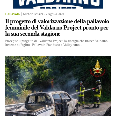
Pallavolo
Michele Bossini
-
7 Agosto 2026
Il progetto di valorizzazione della pallavolo
femminile del Valdarno Project pronto per
la sua seconda stagione
Prosegue il progetto del Valdarno Project, la sinergia che unisce Valdarno
Insieme di Figline, Pallavolo Piandiscò e Volley Arno...