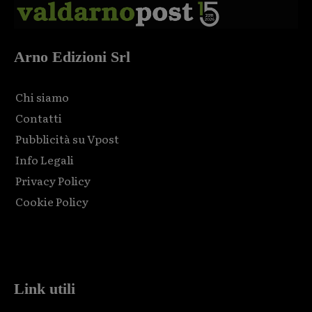
Arno Edizioni Srl
Chi siamo
Contatti
Pubblicità su Vpost
Info Legali
Privacy Policy
Cookie Policy
Html code here! Replace this with any non empty raw html
code and that's it.
Link utili