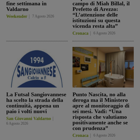
fine settimana in
campo di Miah Billal, il
Valdarno
Prefetto di Arezzo:
“L’attenzione delle
Weekender
7 Agosto 2026
istituzioni su questa
vicenda resta alta”
Cronaca
6 Agosto 2026
La Futsal Sangiovannese
Punto Nascita, no alla
ha scelto la strada della
deroga ma il Ministero
continuità, appena un
apre al monitoraggio di
paio i volti nuovi
sei mesi. Vadi: “Una
risposta che valutiamo
San Giovanni Valdarno
positivamente anche se
6 Agosto 2026
con prudenza”
Cronaca
6 Agosto 2026