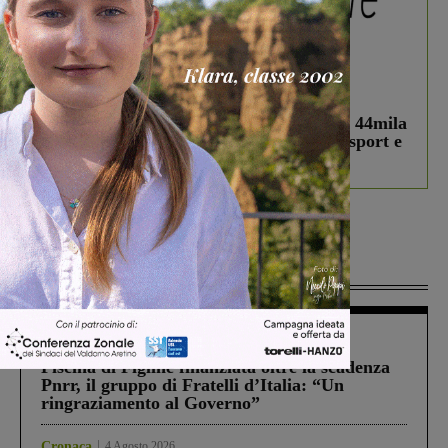
In vetrina
3 Agosto 2026
Estra Notizie agosto: Smart Cities, oltre 44mila
studenti coinvolti, torna il bando per lo sport e
debutta il podcast Estrair
Più lette
Figline Incisa Valdarno
1 Agosto 2026
Piscina di Figline finanziata oltre la scadenza
Pnrr, il gruppo di Fratelli d’Italia: “Un
ringraziamento al Governo”
Cronaca
4 Agosto 2026