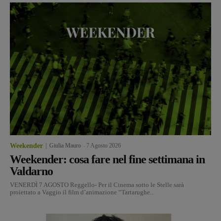
Weekender
Giulia Mauro
-
7 Agosto 2026
Weekender: cosa fare nel fine settimana in
Valdarno
VENERDÌ 7 AGOSTO Reggello- Per il Cinema sotto le Stelle sarà
proiettato a Vaggio il film d’animazione “Tartarughe...