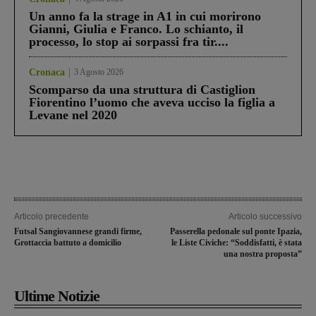
Un anno fa la strage in A1 in cui morirono
Gianni, Giulia e Franco. Lo schianto, il
processo, lo stop ai sorpassi fra tir....
Cronaca
3 Agosto 2026
Scomparso da una struttura di Castiglion
Fiorentino l’uomo che aveva ucciso la figlia a
Levane nel 2020
Articolo precedente
Articolo successivo
Futsal Sangiovannese grandi firme,
Passerella pedonale sul ponte Ipazia,
Grottaccia battuto a domicilio
le Liste Civiche: “Soddisfatti, è stata
una nostra proposta”
Ultime Notizie