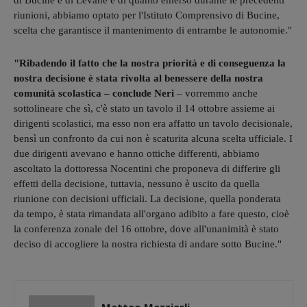
di Bucine e di Levane e di quanto emerso durante le precedenti
riunioni, abbiamo optato per l'Istituto Comprensivo di Bucine,
scelta che garantisce il mantenimento di entrambe le autonomie."
"Ribadendo il fatto che la nostra priorità e di conseguenza la
nostra decisione è stata rivolta al benessere della nostra
comunità scolastica – conclude Neri
– vorremmo anche
sottolineare che sì, c'è stato un tavolo il 14 ottobre assieme ai
dirigenti scolastici, ma esso non era affatto un tavolo decisionale,
bensì un confronto da cui non è scaturita alcuna scelta ufficiale. I
due dirigenti avevano e hanno ottiche differenti, abbiamo
ascoltato la dottoressa Nocentini che proponeva di differire gli
effetti della decisione, tuttavia, nessuno è uscito da quella
riunione con decisioni ufficiali. La decisione, quella ponderata
da tempo, è stata rimandata all'organo adibito a fare questo, cioè
la conferenza zonale del 16 ottobre, dove all'unanimità è stato
deciso di accogliere la nostra richiesta di andare sotto Bucine."