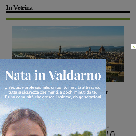
In Vetrina
×
In vetrina
6 Agosto 2026
Gita di famiglia a Firenze: 5 idee per far
divertire i tuoi figli