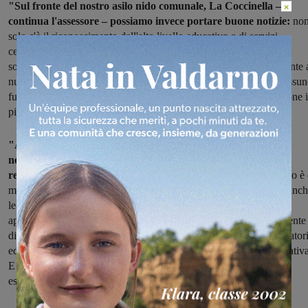
×
"Sul fronte del nostro asilo nido comunale, La Coccinella –
continua l'assessore – possiamo invece portare buone notizie:
no
solo c'è il riconoscimento dell'alto livello educativo e di servizi,
certificato dagli ispettori della Regione Toscana, ma c'è anche la
soddisfazione nel vedere crescere l'interesse delle famiglie. Di fronte 
numero crescente di iscrizioni, abbiamo deciso di non lasciare nessu
fuori, di non creare liste di attesa: per questo formeremo una sezione 
più. Ce ne saranno 4, di cui 3 dal mattino e 1 solo pomeridiana".
"Abbiamo lavorato con la Coordinatrice per studiare tutte le
necessità e organizzare al meglio il servizio – aggiunge la
responsabile dell'Ufficio Scuola, Lia Vasarri
– perché l'obiettivo è 
mantenere alta la qualità. Nuovi giochi, attività che coinvolgono anc
le famiglie, personale che viene costantemente formato: l'ultimo
appalto è stato per un corso di aggiornamento triennale, che consente
di mantenere sempre alta l'attenzione sulla professionalità di educator
ed assistenti, che sono sia dipendenti comunali che di una cooperativa
E veniamo incontro alle esigenze delle famiglie: quest'anno per
esempio il nido è rimasto aperto per l'intero mese di luglio".