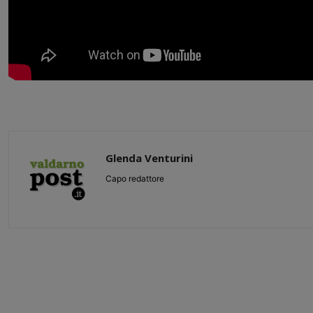
Glenda Venturini
Capo redattore
Share