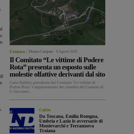
n
al
no
in
Cronaca
Monica Campani
-
6 Agosto 2026
Il Comitato “Le vittime di Podere
Rota” presenta un esposto sulle
molestie olfattive derivanti dal sito
di
he
Catia Naldini, presidente del Comitato "Le vittime di
Podere Rota" e rappresentante dei cittadini del Comune di
S. Giovanni...
i
.
Calcio
Da Toscana, Emilia Romgna,
Umbria e Lazio le avversarie di
Montevarchi e Terranuova
Traiana