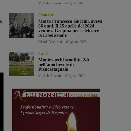
Michele Bossini
-
6 Agosto 2026
Cronaca
Morto Francesco Guccini, aveva
de
86 anni. Il 25 aprile del 2024
,
venne a Gropina per celebrare
la Liberazione
Glenda Venturini
-
6 Agosto 2026
Calcio
Montevarchi sconfitto 2-0
nell’amichevole di
Piancastagnaio
Michele Bossini
-
6 Agosto 2026