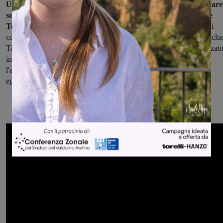
Una novità importante, entro la fine del 2019, dovrebbe arrivare
sul fronte della sicurezza, secondo le indicazioni della Regione
Toscana:
"Abbiamo già sperimentato in questi mesi un servizio di
controllo sulle presenze e assenze non giustificate dei bimbi – conclu
Tassi – ma stiamo lavorando per renderlo automatico e informatizzato
in modo da evitare il rischio dell'errore umano. Segnalare subito
l'assenza del piccolo al nido può infatti evitare il ripetersi di tristi
episodi di cronaca che purtroppo ci sono stati in passato".