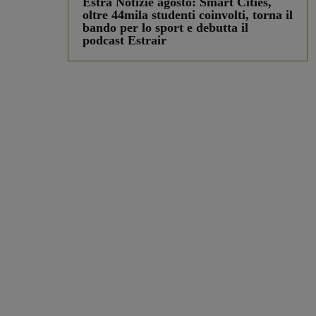
Estra Notizie agosto: Smart Cities,
oltre 44mila studenti coinvolti, torna il
bando per lo sport e debutta il
podcast Estrair