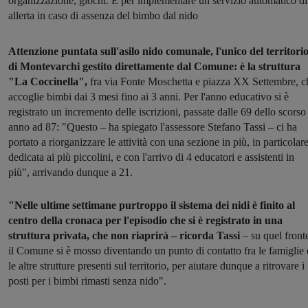
organizzazione, giochi. E per implementare un servizio automatico di
allerta in caso di assenza del bimbo dal nido
Attenzione puntata sull'asilo nido comunale, l'unico del territori
di Montevarchi gestito direttamente dal Comune: è la struttura
"La Coccinella",
fra via Fonte Moschetta e piazza XX Settembre, c
accoglie bimbi dai 3 mesi fino ai 3 anni. Per l'anno educativo si è
registrato un incremento delle iscrizioni, passate dalle 69 dello scorso
anno ad 87: "Questo – ha spiegato l'assessore Stefano Tassi – ci ha
portato a riorganizzare le attività con una sezione in più, in particolar
dedicata ai più piccolini, e con l'arrivo di 4 educatori e assistenti in
più", arrivando dunque a 21.
"Nelle ultime settimane purtroppo il sistema dei nidi è finito al
centro della cronaca per l'episodio che si è registrato in una
struttura privata, che non riaprirà – ricorda Tassi
– su quel front
il Comune si è mosso diventando un punto di contatto fra le famiglie 
le altre strutture presenti sul territorio, per aiutare dunque a ritrovare i
posti per i bimbi rimasti senza nido".