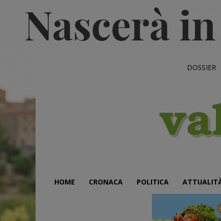
DOSSIER
HOME
CRONACA
POLITICA
ATTUALIT