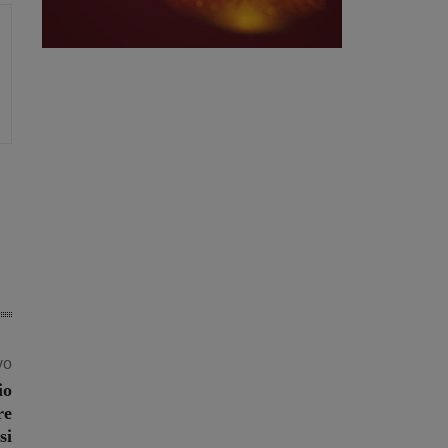
vo
io
re
si