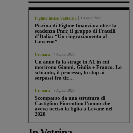
Figline Incisa Valdarno
1 Agosto 2026
Piscina di Figline finanziata oltre la
scadenza Pnrr, il gruppo di Fratelli
d’Italia: “Un ringraziamento al
Governo”
Cronaca
4 Agosto 2026
Un anno fa la strage in A1 in cui
morirono Gianni, Giulia e Franco. Lo
schianto, il processo, lo stop ai
sorpassi fra tir....
Cronaca
3 Agosto 2026
Scomparso da una struttura di
Castiglion Fiorentino l’uomo che
aveva ucciso la figlia a Levane nel
2020
In Vetrina