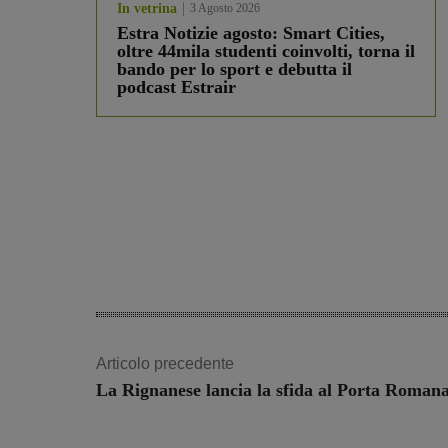
In vetrina
3 Agosto 2026
Estra Notizie agosto: Smart Cities,
oltre 44mila studenti coinvolti, torna il
bando per lo sport e debutta il
podcast Estrair
Articolo precedente
La Rignanese lancia la sfida al Porta Roman