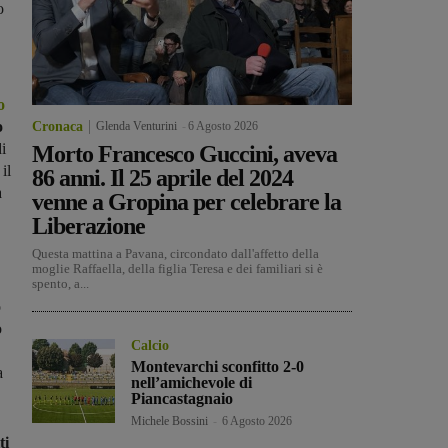
o
o
o
Cronaca
Glenda Venturini
-
6 Agosto 2026
di
Morto Francesco Guccini, aveva
il
86 anni. Il 25 aprile del 2024
a
venne a Gropina per celebrare la
Liberazione
Questa mattina a Pavana, circondato dall'affetto della
moglie Raffaella, della figlia Teresa e dei familiari si è
spento, a...
o
o
Calcio
Montevarchi sconfitto 2-0
a
nell’amichevole di
Piancastagnaio
Michele Bossini
-
6 Agosto 2026
ti