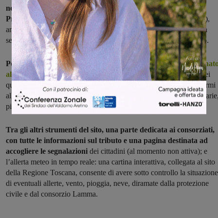
nelle cinque zone di riferimento del Consorzio: oltre al
Pratomagno
(categoria che include Valdarno aretino e fiorentino),
anche Val di Chiana aretina, Casentino, Valtiberina, Val di Chiana
senese. L'elenco viene aggiornato con le opere eseguite e in corso.
Per quanto riguarda il Valdarno, ad esempio,
l'elenco aggiornat
al 30 aprile
riporta una dozzina di progetti,
la maggior parte dei
quali in fase di appalto o già in corso d'opera, mentre altri sono fermi
alla progettazione. Si tratta per buona parte di manutenzioni ordinarie
più alcuni interventi di ripristino di sponde che hanno ceduto.
Tra gli altri strumenti del sito, una parte dedicata ai consorziati,
con tutte le informazioni sul tributo e una pagina destinata ad
accogliere le segnalazioni
dei cittadini (al momento non attiva); e
l’allerta meteo in tempo reale: una cartina interattiva, collegata al sito
della Regione Toscana, consente di avere sotto controllo la situazione
di eventuali allerte, vento, pioggia, neve, diramate dalla protezione
civile e dal consorzio Lamma.