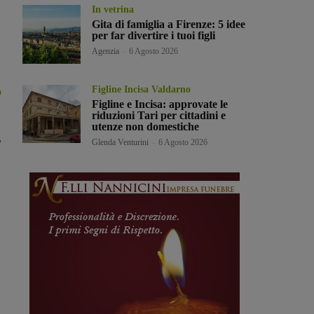
In vetrina
Gita di famiglia a Firenze: 5 idee
per far divertire i tuoi figli
Agenzia
-
6 Agosto 2026
Figline Incisa Valdarno
o
Figline e Incisa: approvate le
riduzioni Tari per cittadini e
utenze non domestiche
,
Glenda Venturini
-
6 Agosto 2026