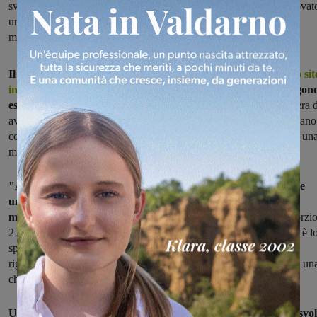
svolti e le somme investite. Il presidente Paolo Tamburini: “Rinnovat
uno strumento informativo per una comunicazione in maniera
moderna, tempestiva, efficace”
Il Consorzio di Bonifica 2 Alto Valdarno da oggi
ha un nuovo sit
internet
, attrezzato sia per informare su tutti i lavori che vengon
eseguiti,
sia per ricevere le segnalazioni dei cittadini. L'obiettivo era 
avvicinarsi sempre più ai “consorziati”, cioè a tutti coloro che pagano 
contributo di bonifica, garantendo loro una maggiore trasparenza, un
migliore comunicazione e anche la possibilità di interazione.
"Abbiamo rinnovato uno strumento informativo che permette
una comunicazione permanente con i consorziati in maniera
moderna, tempestiva, efficace
– ha detto il presidente del Consorzi
2 Alto Valdarno, Paolo Tamburini – quello che vorrei sottolineare è l
spazio che diamo alla trasparenza. Che non
è
soltanto quella che
riguardano gli atti, come prevede la legge. Ma soprattutto esprime un
chiara volontà di comunicare le azioni che svolge il consorzio".
Una apposita sezione del sito è dedicata infatti agli interventi svol