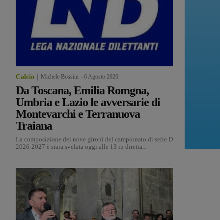
Calcio
Michele Bossini
-
6 Agosto 2026
Da Toscana, Emilia Romgna,
Umbria e Lazio le avversarie di
Montevarchi e Terranuova
Traiana
La composizione dei nove gironi del campionato di serie D
2026-2027 è stata svelata oggi alle 13 in diretta...