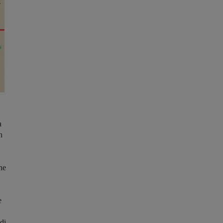
a
n
ne
e
di