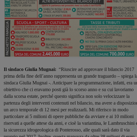
Il sindaco Giulia Mugnai:
“Riuscire ad approvare il bilancio 2017
prima della fine dell’anno rappresenta un grande traguardo – spiega l
sindaca Giulia Mugnai -. Anticipare la programmazione, infatti, era u
obiettivo che ci eravamo posti già lo scorso anno e su cui lavoriamo
dalla scorsa estate, perché questo significa non solo velocizzare la
partenza degli interventi contenuti nel bilancio, ma avere a disposizio
un arco temporale di 12 mesi per realizzarli. Mi riferisco in modo
particolare ai 5 milioni di opere pubbliche da avviare e ai 10 milioni
riservati a quelle attese da anni, e cioè la variantina, le Lambruschini 
la sicurezza idrogeologica di Ponterosso, alle quali sarà dato il via
proprio nel 2017. Inoltre, questa manovra da oltre 38 milioni di euro, 