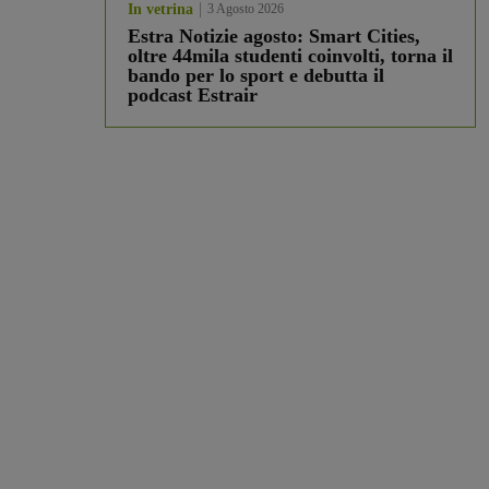
In vetrina
3 Agosto 2026
Estra Notizie agosto: Smart Cities,
oltre 44mila studenti coinvolti, torna il
bando per lo sport e debutta il
podcast Estrair