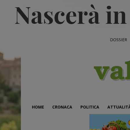
DOSSIER
HOME
CRONACA
POLITICA
ATTUALIT