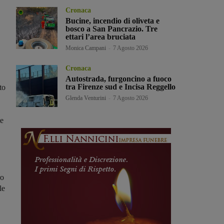
Cronaca
Bucine, incendio di oliveta e
bosco a San Pancrazio. Tre
ettari l’area bruciata
Monica Campani
-
7 Agosto 2026
Cronaca
Autostrada, furgoncino a fuoco
tra Firenze sud e Incisa Reggello
to
Glenda Venturini
-
7 Agosto 2026
te
ro
le