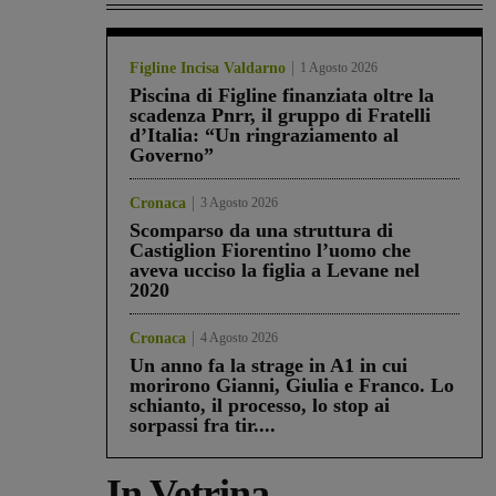
Figline Incisa Valdarno
1 Agosto 2026
Piscina di Figline finanziata oltre la
scadenza Pnrr, il gruppo di Fratelli
d’Italia: “Un ringraziamento al
Governo”
Cronaca
3 Agosto 2026
Scomparso da una struttura di
Castiglion Fiorentino l’uomo che
aveva ucciso la figlia a Levane nel
2020
Cronaca
4 Agosto 2026
Un anno fa la strage in A1 in cui
morirono Gianni, Giulia e Franco. Lo
schianto, il processo, lo stop ai
sorpassi fra tir....
In Vetrina