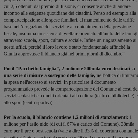
cui 2,5 ottenuti dal premio di fusione, ci consente anche di andare
incontro alle esigenze quotidiane dei cittadini. Penso ad esempio alla
compartecipazione alle spese familiari, al mantenimento delle tariffe
base nell’erogazione dei servizi, e al contenimento della pressione
fiscale, insomma un sistema di welfare orientato all’aiuto delle famigl
attraverso scuola, sport, cultura e sociale. Infine un ringraziamento ai
nostri uffici, perché il loro lavoro è stato fondamentale affinché la
Giunta approvasse il bilancio già nei primi giorni di dicembre”.
Poi il "Pacchetto famiglia", 2 milioni e 500mila euro destinati a
una serie di misure a sostegno delle famiglie, n
ell’ottica di limitarn
la spesa nell'accesso ai servizi. In particolare il documento
programmatico prevede la compartecipazione del Comune ai costi de
servizi scolastici e a quelli orientati alla cultura (teatro e biblioteche) e
allo sport (centri sportivi).
Per la scuola, il bilancio contiene 1,2 milioni di stanziamenti:
1
milione per l’asilo nido (di cui il 67% a carico del Comune), 38mila
euro per il pre e post scuola (vale a dire il 33% di copertura comunale
rispetto all’intero costo del servizio) e 483mila euro per il trasporto