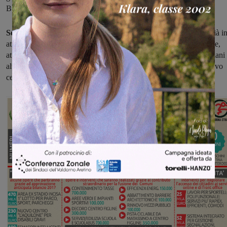
Burchio).
Servizi sociali, 1,5 milioni di euro:
saranno mantenuti i servizi già i
atto come il baratto sociale, il progetto Migranti, il trasporto sociale,
attività di supporto e iniziative ricreativo-culturali dedicate ad anziani
altri soggetti svantaggiati e ne verranno realizzati altri come il nuovo
centro di socializzazione disabili “L’Aquilone”, da 230mila euro.