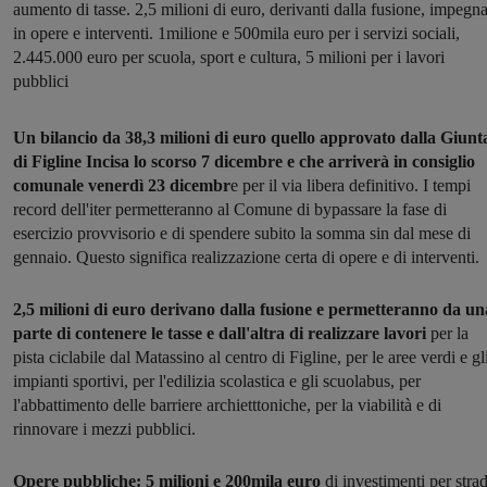
aumento di tasse. 2,5 milioni di euro, derivanti dalla fusione, impegna
in opere e interventi. 1milione e 500mila euro per i servizi sociali,
2.445.000 euro per scuola, sport e cultura, 5 milioni per i lavori
pubblici
Un bilancio da 38,3 milioni di euro quello approvato dalla Giunt
di Figline Incisa lo scorso 7 dicembre e che arriverà in consiglio
comunale venerdì 23 dicembr
e per il via libera definitivo. I tempi
record dell'iter permetteranno al Comune di bypassare la fase di
esercizio provvisorio e di spendere subito la somma sin dal mese di
gennaio. Questo significa realizzazione certa di opere e di interventi.
2,5 milioni di euro derivano dalla fusione e permetteranno da un
parte di contenere le tasse e dall'altra di realizzare lavori
per la
pista ciclabile dal Matassino al centro di Figline, per le aree verdi e gl
impianti sportivi, per l'edilizia scolastica e gli scuolabus, per
l'abbattimento delle barriere archietttoniche, per la viabilità e di
rinnovare i mezzi pubblici.
Opere pubbliche: 5 milioni e 200mila euro
di investimenti per stra