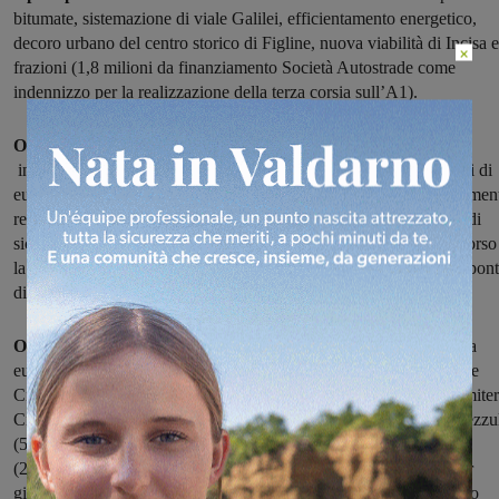
bitumate, sistemazione di viale Galilei, efficientamento energetico,
decoro urbano del centro storico di Figline, nuova viabilità di Incisa e
×
frazioni (1,8 milioni da finanziamento Società Autostrade come
indennizzo per la realizzazione della terza corsia sull’A1).
Opere speciali attese da tempo e che nel 2017 partiranno:
interventi sul Centro Polifunzionale Lambruschini per 4,3 milioni di
euro di cui 1,5 milioni nel 2017 e i restanti 2,8 milioni di finanziamen
regionale, l’ultimo tratto della “variantina” per 2,5 milioni, opere di
sicurezza idrogeologica sul torrente Ponterosso per le quali è in corso
la gara per il primo lotto da 500mila euro, che prevede lavori dal pon
di via Copernico fino al cantiere comunale dello Stecco.
Opere già in gara:
abbattimento barriere architettoniche (130mila
euro), riqualificazione viale Marconi-Incisa (69mila), realizzazione
Ciclopista dell’Arno (487mila), manutenzione e ampliamento Cimite
Ciliegi (230mila), sistemazione Centro sportivo Borgonovo al Mezzu
(55mila), riqualificazione passaggio pedonale stazione FS-Figline
(25mila), sistemazione aree verdi (100mila euro, di cui 40mila per
giardino Misericordia-Figline con giochi per disabili e per giardino