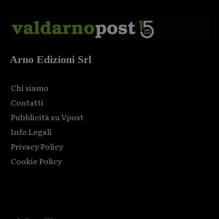
Arno Edizioni Srl
Chi siamo
Contatti
Pubblicità su Vpost
Info Legali
Privacy Policy
Cookie Policy
Html code here! Replace this with any non empty raw html
code and that's it.