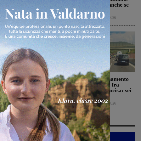
San Giovanni Valdarno
positivamente anche se
6 Agosto 2026
con prudenza”
Cronaca
6 Agosto 2026
Punto nascita: il CPNN
Doppio tamponamento
dà parere negativo alla
nel tratto di A1 fra
richiesta di deroga. Asl e
Firenze sud e Incisa: sei
Regione esprimono
persone ferite
disappunto
Cronaca
6 Agosto 2026
Cronaca
6 Agosto 2026
Ultime Calcio