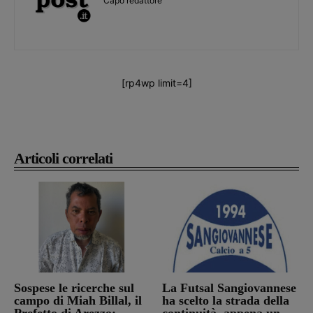
Capo redattore
[rp4wp limit=4]
Articoli correlati
Sospese le ricerche sul
La Futsal Sangiovannese
campo di Miah Billal, il
ha scelto la strada della
Prefetto di Arezzo:
continuità, appena un