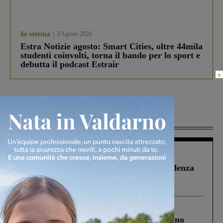
In vetrina
3 Agosto 2026
Estra Notizie agosto: Smart Cities, oltre 44mila
studenti coinvolti, torna il bando per lo sport e
debutta il podcast Estrair
×
Più lette
Figline Incisa Valdarno
1 Agosto 2026
Piscina di Figline finanziata oltre la scadenza
Pnrr, il gruppo di Fratelli d’Italia: “Un
ringraziamento al Governo”
Cronaca
4 Agosto 2026
Un anno fa la strage in A1 in cui morirono