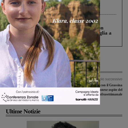
Gianni, Giulia e Franco. Lo schianto, il
processo, lo stop ai sorpassi fra tir....
Cronaca
3 Agosto 2026
Scomparso da una struttura di Castiglion
Fiorentino l’uomo che aveva ucciso la figlia a
Levane nel 2020
Articolo precedente
Articolo successivo
Bandiere a mezz’asta in segno di lutto
Il Montevarchi in casa con il Grassina
per l’uccisione dell’Ambasciatore
e la Sangiovannese ospite del
Attanasio e del Carabiniere Iacovacci
Trastevere nel turno infrasettimanale
Ultime Notizie