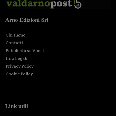
Arno Edizioni Srl
Chi siamo
Contatti
Pubblicità su Vpost
Info Legali
Privacy Policy
Cookie Policy
Html code here! Replace this with any non empty raw html
code and that's it.
Link utili