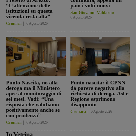
“L’attenzione delle
paio i volti nuovi
istituzioni su questa
San Giovanni Valdarno
vicenda resta alta”
6 Agosto 2026
Cronaca
6 Agosto 2026
Punto Nascita, no alla
Punto nascita: il CPNN
deroga ma il Ministero
dà parere negativo alla
apre al monitoraggio di
richiesta di deroga. Asl e
sei mesi. Vadi: “Una
Regione esprimono
risposta che valutiamo
disappunto
positivamente anche se
Cronaca
6 Agosto 2026
con prudenza”
Cronaca
6 Agosto 2026
In Vetrina