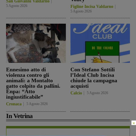
San Giovanni Valdarno
5 Agosto 2026
Figline Incisa Valdarno
5 Agosto 2026
Ennesimo atto di
Con Stefano Sottili
violenza contro gli
l’Ideal Club Incisa
animali: a Montalto
chiude la campagna
gatto colpito da pallini.
acquisti
Enpa: “Atto
Calcio
5 Agosto 2026
ingiustificabile”
Cronaca
5 Agosto 2026
In Vetrina
×