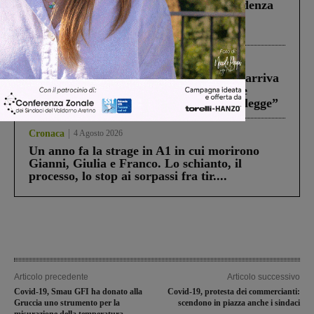
Piscina di Figline finanziata oltre la scadenza
Pnrr, il gruppo di Fratelli d’Italia: “Un
ringraziamento al Governo”
Reggello
30 Luglio 2026
Reggello, la chiusura di ‘Mordi e fuggi’ arriva
in Consiglio. Il sindaco: “Come Comune
abbiamo agito solo per far rispettare la legge”
Cronaca
4 Agosto 2026
Un anno fa la strage in A1 in cui morirono
Gianni, Giulia e Franco. Lo schianto, il
processo, lo stop ai sorpassi fra tir....
Articolo precedente
Articolo successivo
Covid-19, Smau GFI ha donato alla
Covid-19, protesta dei commercianti:
Gruccia uno strumento per la
scendono in piazza anche i sindaci