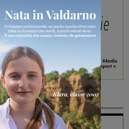
In vetrina
3 Agosto 2026
Estra Notizie agosto: Smart Cities, oltre 44mila
studenti coinvolti, torna il bando per lo sport e
debutta il podcast Estrair
Più lette
Figline Incisa Valdarno
1 Agosto 2026