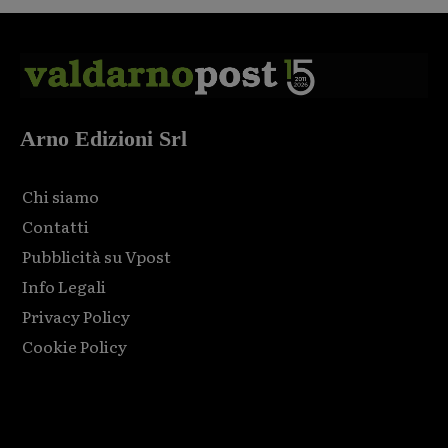
Arno Edizioni Srl
Chi siamo
Contatti
Pubblicità su Vpost
Info Legali
Privacy Policy
Cookie Policy
Html code here! Replace this with any non empty raw html
code and that's it.