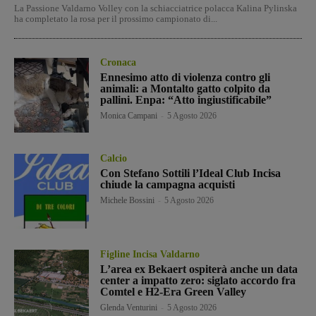
La Passione Valdarno Volley con la schiacciatrice polacca Kalina Pylinska
ha completato la rosa per il prossimo campionato di...
Cronaca
Ennesimo atto di violenza contro gli
animali: a Montalto gatto colpito da
pallini. Enpa: “Atto ingiustificabile”
Monica Campani
-
5 Agosto 2026
Calcio
Con Stefano Sottili l’Ideal Club Incisa
chiude la campagna acquisti
Michele Bossini
-
5 Agosto 2026
Figline Incisa Valdarno
L’area ex Bekaert ospiterà anche un data
center a impatto zero: siglato accordo fra
Comtel e H2-Era Green Valley
Glenda Venturini
-
5 Agosto 2026