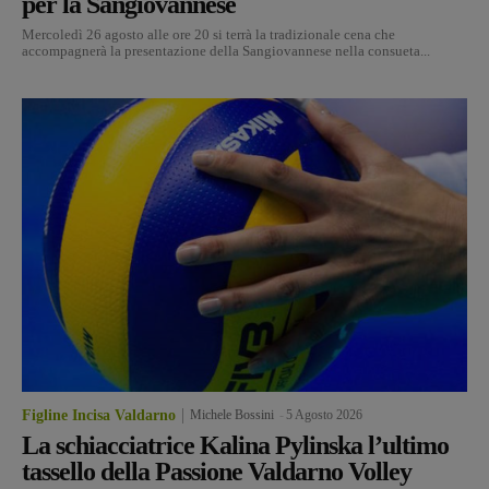
per la Sangiovannese
Mercoledì 26 agosto alle ore 20 si terrà la tradizionale cena che
accompagnerà la presentazione della Sangiovannese nella consueta...
Figline Incisa Valdarno
Michele Bossini
-
5 Agosto 2026
La schiacciatrice Kalina Pylinska l’ultimo
tassello della Passione Valdarno Volley