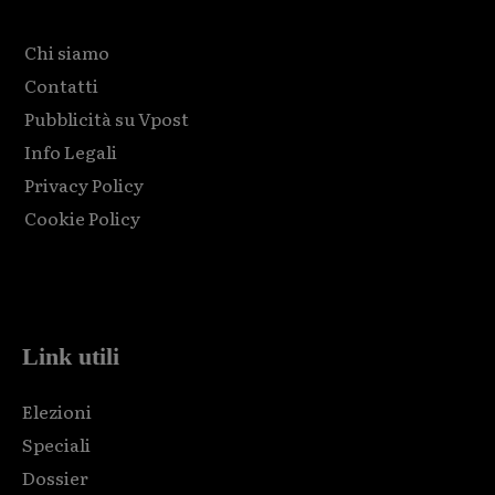
Chi siamo
Contatti
Pubblicità su Vpost
Info Legali
Privacy Policy
Cookie Policy
Html code here! Replace this with any non empty raw html
code and that's it.
Link utili
Elezioni
Speciali
Dossier