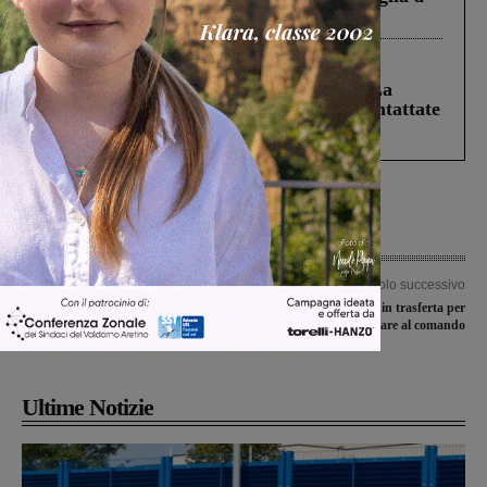
Levane nel 2020
Cronaca
5 Agosto 2026
Continuano le ricerche di Miah Billal. La
Prefettura: “In caso di avvistamento contattate
il 112”
Articolo precedente
Articolo successivo
La Futsal Terranuovese supera la
Traiana, vincere anche in trasferta per
Lastrigiana, al tappeto il San
restare al comando
Giovanni calcio a 5 a Livorno
Ultime Notizie