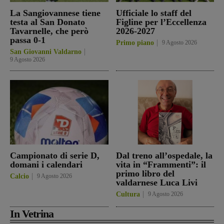
La Sangiovannese tiene
Ufficiale lo staff del
testa al San Donato
Figline per l’Eccellenza
Tavarnelle, che però
2026-2027
passa 0-1
Primo piano
9 Agosto 2026
San Giovanni Valdarno
9 Agosto 2026
Campionato di serie D,
Dal treno all’ospedale, la
domani i calendari
vita in “Frammenti”: il
primo libro del
Calcio
9 Agosto 2026
valdarnese Luca Livi
Cultura
9 Agosto 2026
In Vetrina