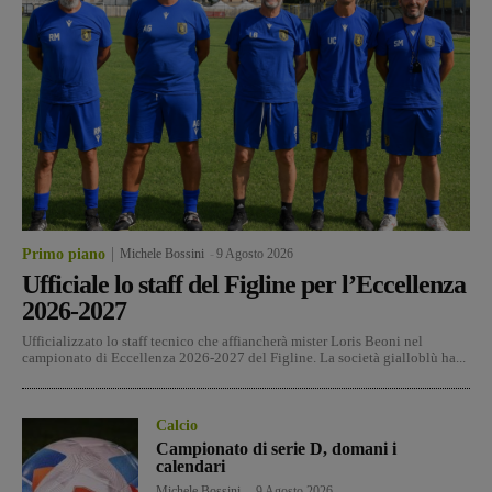
Primo piano
Michele Bossini
-
9 Agosto 2026
Ufficiale lo staff del Figline per l’Eccellenza
2026-2027
Ufficializzato lo staff tecnico che affiancherà mister Loris Beoni nel
campionato di Eccellenza 2026-2027 del Figline. La società gialloblù ha...
Calcio
Campionato di serie D, domani i
calendari
Michele Bossini
-
9 Agosto 2026