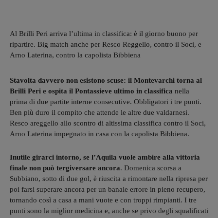
Al Brilli Peri arriva l’ultima in classifica: è il giorno buono per
ripartire. Big match anche per Resco Reggello, contro il Soci, e
Arno Laterina, contro la capolista Bibbiena
Stavolta davvero non esistono scuse: il Montevarchi torna al
Brilli Peri e ospita il Pontassieve ultimo in classifica
nella
prima di due partite interne consecutive. Obbligatori i tre punti.
Ben più duro il compito che attende le altre due valdarnesi.
Resco areggello allo scontro di altissima classifica contro il Soci,
Arno Laterina impegnato in casa con la capolista Bibbiena.
Inutile girarci intorno, se l’Aquila vuole ambire alla vittoria
finale non può tergiversare ancora
. Domenica scorsa a
Subbiano, sotto di due gol, è riuscita a rimontare nella ripresa per
poi farsi superare ancora per un banale errore in pieno recupero,
tornando così a casa a mani vuote e con troppi rimpianti. I tre
punti sono la miglior medicina e, anche se privo degli squalificati