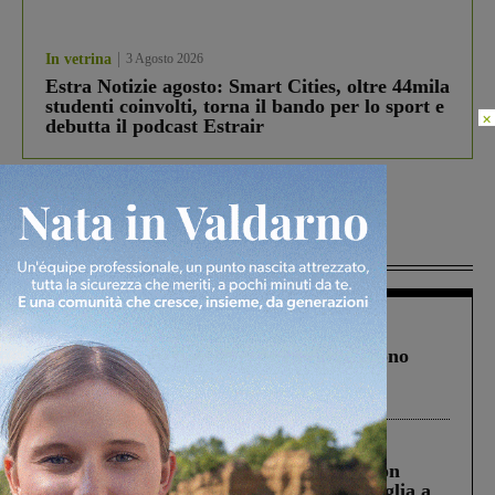
In vetrina
3 Agosto 2026
Estra Notizie agosto: Smart Cities, oltre 44mila
studenti coinvolti, torna il bando per lo sport e
×
debutta il podcast Estrair
Più lette
Cronaca
4 Agosto 2026
Un anno fa la strage in A1 in cui morirono
Gianni, Giulia e Franco. Lo schianto, il
processo, lo stop ai sorpassi fra tir....
Cronaca
3 Agosto 2026
Scomparso da una struttura di Castiglion
Fiorentino l’uomo che aveva ucciso la figlia a