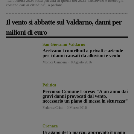
"La bolletta 2026 resta più alta di quella del 2022. Disservizi e ideologia
costano cari ai cittadini", a parlare...
Il vento si abbatte sul Valdarno, danni per
milioni di euro
San Giovanni Valdarno
Arrivano i contributi a privati e aziende
per i danni causati da alluvioni e vento
Monica Campani
-
8 Agosto 2016
Politica
Percorso Comune Lorese: “A un anno dai
gravi danni provocati dal vento,
necessario un piano di messa in sicurezza”
Federica Crini
-
6 Marzo 2016
Cronaca
Uragano del 5 marzo: approvato il piano