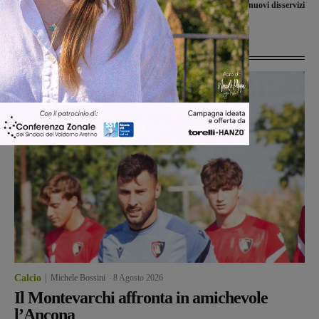
nuovi disservizi
Ultime Notizie
Calcio
Michele Bossini
-
8 Agosto 2026
Il Montevarchi affronta in amichevole
l’Ancona