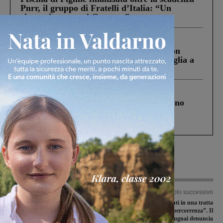
Pnrr, il gruppo di Fratelli d’Italia: “Un
ringraziamento al Governo”
Cronaca
3 Agosto 2026
Scomparso da una struttura di Castiglion
Fiorentino l’uomo che aveva ucciso la figlia a
Levane nel 2020
Cronaca
4 Agosto 2026
Un anno fa la strage in A1 in cui morirono
Gianni, Giulia e Franco. Lo schianto, il
processo, lo stop ai sorpassi fra tir....
Articolo precedente
Articolo successivo
Jeridi e Palomba di nuovo convocati
“Un ritardo di 25 minuti in una tratta
nella rappresentativa regionale allievi
da 41 minuti di percorrenza”. Il
consigliere regionale Mugnai denuncia