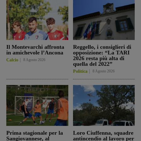
Il Montevarchi affronta
Reggello, i consiglieri di
in amichevole l’Ancona
opposizione: “La TARI
2026 resta più alta di
Calcio
8 Agosto 2026
quella del 2022”
Politica
8 Agosto 2026
Prima stagionale per la
Loro Ciuffenna, squadre
Sangiovannese, al
antincendio al lavoro per