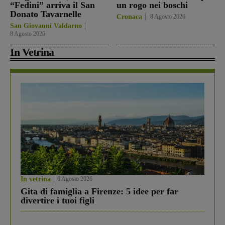
“Fedini” arriva il San
un rogo nei boschi
Donato Tavarnelle
Cronaca
8 Agosto 2026
San Giovanni Valdarno
8 Agosto 2026
In Vetrina
In vetrina
6 Agosto 2026
Gita di famiglia a Firenze: 5 idee per far
divertire i tuoi figli