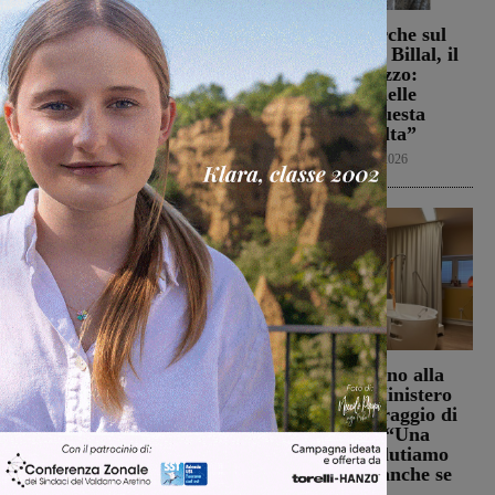
Weekender: cosa fare nel
Sospese le ricerche sul
fine settimana in
campo di Miah Billal, il
Valdarno
Prefetto di Arezzo:
“L’attenzione delle
Weekender
7 Agosto 2026
istituzioni su questa
vicenda resta alta”
Cronaca
6 Agosto 2026
La Futsal Sangiovannese
Punto Nascita, no alla
ha scelto la strada della
deroga ma il Ministero
continuità, appena un
apre al monitoraggio di
paio i volti nuovi
sei mesi. Vadi: “Una
risposta che valutiamo
San Giovanni Valdarno
positivamente anche se
6 Agosto 2026
con prudenza”