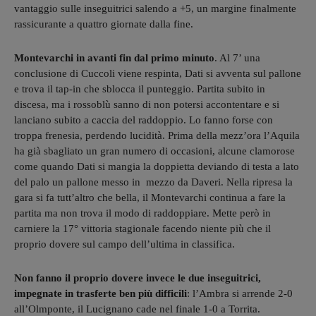
vantaggio sulle inseguitrici salendo a +5, un margine finalmente
rassicurante a quattro giornate dalla fine.
Montevarchi in avanti fin dal primo minuto
. Al 7’ una
conclusione di Cuccoli viene respinta, Dati si avventa sul pallone
e trova il tap-in che sblocca il punteggio. Partita subito in
discesa, ma i rossoblù sanno di non potersi accontentare e si
lanciano subito a caccia del raddoppio. Lo fanno forse con
troppa frenesia, perdendo lucidità. Prima della mezz’ora l’Aquila
ha già sbagliato un gran numero di occasioni, alcune clamorose
come quando Dati si mangia la doppietta deviando di testa a lato
del palo un pallone messo in mezzo da Daveri. Nella ripresa la
gara si fa tutt’altro che bella, il Montevarchi continua a fare la
partita ma non trova il modo di raddoppiare. Mette però in
carniere la 17° vittoria stagionale facendo niente più che il
proprio dovere sul campo dell’ultima in classifica.
Non fanno il proprio dovere invece le due inseguitrici,
impegnate in trasferte ben più difficili
: l’Ambra si arrende 2-0
all’Olmponte, il Lucignano cade nel finale 1-0 a Torrita.