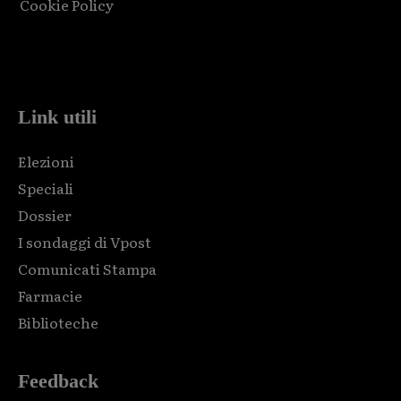
Cookie Policy
Html code here! Replace this with any non empty raw html
code and that's it.
Link utili
Elezioni
Speciali
Dossier
I sondaggi di Vpost
Comunicati Stampa
Farmacie
Biblioteche
Feedback