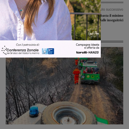
Articolo precedente
Articolo successivo
Aquila al testacoda di Bettolle. Niente
Al Montevarchi basta il minimo
scuse, conta solo vincere
scarto, ora è a +5 dalle inseguitrici
Ultime Notizie