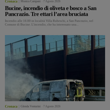
Cronaca
Monica Campani
-
7 Agosto 2026
Bucine, incendio di oliveta e bosco a San
Pancrazio. Tre ettari l’area bruciata
Incendio alle 16.00 in località Villa Rubeschi, a San Pancrazio, nel
Comune di Bucine. L'incendio, che ha interessato una...
Cronaca
Glenda Venturini
-
7 Agosto 2026