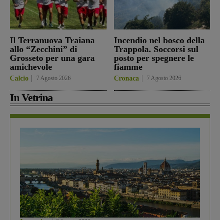
Il Terranuova Traiana
Incendio nel bosco della
allo “Zecchini” di
Trappola. Soccorsi sul
Grosseto per una gara
posto per spegnere le
amichevole
fiamme
Calcio
7 Agosto 2026
Cronaca
7 Agosto 2026
In Vetrina