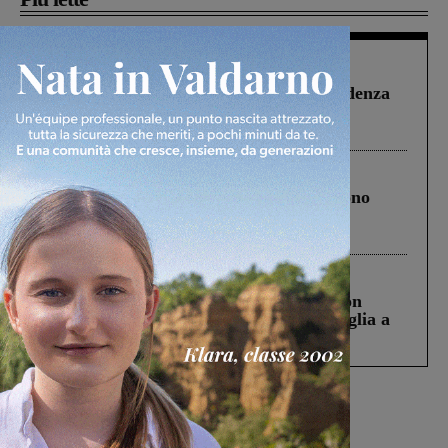
Figline Incisa Valdarno
1 Agosto 2026
Piscina di Figline finanziata oltre la scadenza
Pnrr, il gruppo di Fratelli d’Italia: “Un
ringraziamento al Governo”
Cronaca
4 Agosto 2026
Un anno fa la strage in A1 in cui morirono
Gianni, Giulia e Franco. Lo schianto, il
processo, lo stop ai sorpassi fra tir....
Cronaca
3 Agosto 2026
Scomparso da una struttura di Castiglion
Fiorentino l’uomo che aveva ucciso la figlia a
Levane nel 2020