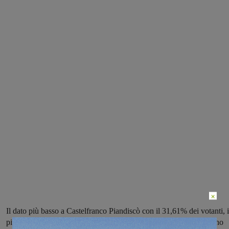
×
Il dato più basso a Castelfranco Piandiscò con il 31,61% dei votanti, i
più alto invece, già come nella prima rilevazione, quello di Rignano