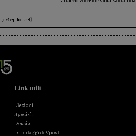
attacco vincente sulla salita fina
[rp4wp limit=4]
Link utili
Elezioni
Speciali
Dossier
I sondaggi di Vpost