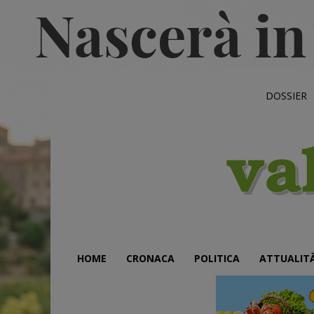
DOSSIER
HOME
CRONACA
POLITICA
ATTUALIT