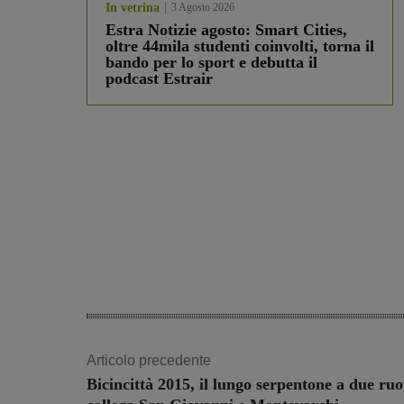
In vetrina
3 Agosto 2026
Estra Notizie agosto: Smart Cities,
oltre 44mila studenti coinvolti, torna il
bando per lo sport e debutta il
podcast Estrair
Articolo precedente
Bicincittà 2015, il lungo serpentone a due ruo