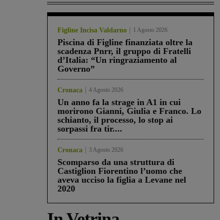
Figline Incisa Valdarno
1 Agosto 2026
Piscina di Figline finanziata oltre la
scadenza Pnrr, il gruppo di Fratelli
d’Italia: “Un ringraziamento al
Governo”
Cronaca
4 Agosto 2026
Un anno fa la strage in A1 in cui
morirono Gianni, Giulia e Franco. Lo
schianto, il processo, lo stop ai
sorpassi fra tir....
Cronaca
3 Agosto 2026
Scomparso da una struttura di
Castiglion Fiorentino l’uomo che
aveva ucciso la figlia a Levane nel
2020
In Vetrina