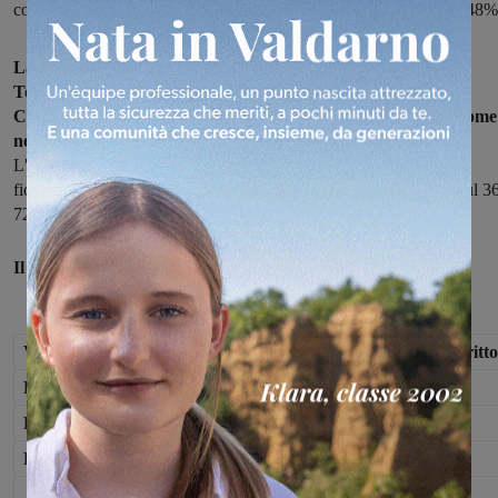
con il 40,35%. A livello regionale l’affluenza si è attestata sul 35,48%
La seconda rilevazione delle 19.00 vede i
l dato regionale della
Toscana attestarsi sul 35,48%. Per il Valdarno il più basso a
Castelfranco Piandiscò con il 31,61%, il più alto invece, già come
nella prima rilevazione, quello di Rignano con il 40,35%.
L'affluenza nella circoscrizione Firenze 2, quella del Valdarno
fiorentino, si attesta sul 37,69%, mentre in porvincia di Arezzo sul 36
72%.
Il Valdarno:
Valdarno fiorentino
%
aventi diritto
Figline Incisa
34,12
6.254
Reggello
36,86
4.868
Rignano
40,35
2.748