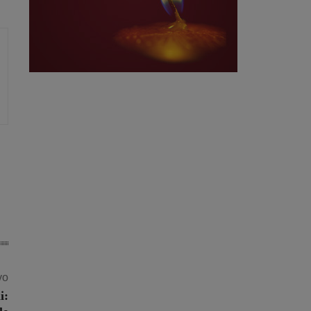
vo
i: