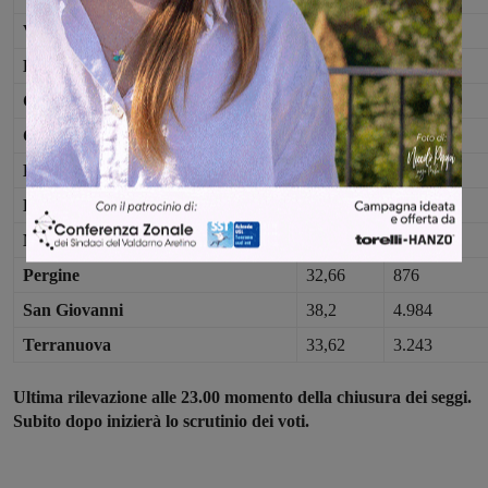
Valdarno aretino
Bucine
36,45
2.882
Castelfranco Piandiscò
31,61
2.462
Cavriglia
36,82
2.816
Laterina
31,8
927
Loro Ciuffenna
34,33
1.621
Montevarchi
37,26
6.679
Pergine
32,66
876
San Giovanni
38,2
4.984
Terranuova
33,62
3.243
Ultima rilevazione alle 23.00 momento della chiusura dei seggi.
Subito dopo inizierà lo scrutinio dei voti.