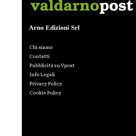
Arno Edizioni Srl
Chi siamo
Contatti
Pubblicità su Vpost
Info Legali
Privacy Policy
Cookie Policy
Html code here! Replace this with any non empty raw
html code and that's it.