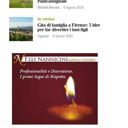
Piancastagnaio
Michele Bossini
-
6 Agosto 2026
In vetrina
Gita di famiglia a Firenze: 5 idee
per far divertire i tuoi figli
Agenzia
-
6 Agosto 2026