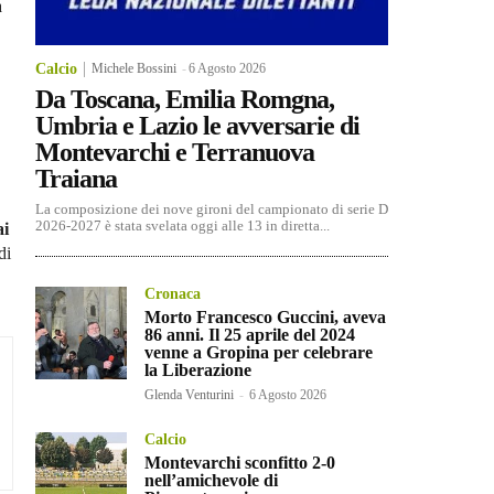
a
Calcio
Michele Bossini
-
6 Agosto 2026
Da Toscana, Emilia Romgna,
Umbria e Lazio le avversarie di
Montevarchi e Terranuova
Traiana
La composizione dei nove gironi del campionato di serie D
2026-2027 è stata svelata oggi alle 13 in diretta...
ai
di
Cronaca
Morto Francesco Guccini, aveva
86 anni. Il 25 aprile del 2024
venne a Gropina per celebrare
la Liberazione
Glenda Venturini
-
6 Agosto 2026
Calcio
Montevarchi sconfitto 2-0
nell’amichevole di