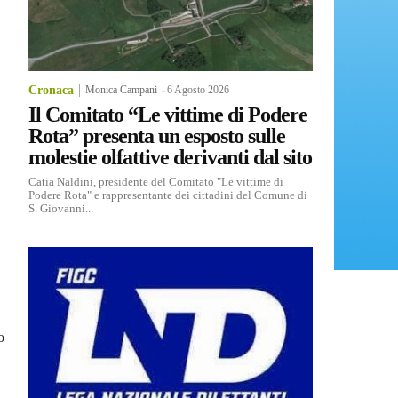
Cronaca
Monica Campani
-
6 Agosto 2026
Il Comitato “Le vittime di Podere
Rota” presenta un esposto sulle
molestie olfattive derivanti dal sito
Catia Naldini, presidente del Comitato "Le vittime di
Podere Rota" e rappresentante dei cittadini del Comune di
S. Giovanni...
o