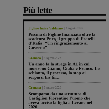
Più lette
Figline Incisa Valdarno
1 Agosto 2026
Piscina di Figline finanziata oltre la
scadenza Pnrr, il gruppo di Fratelli
d’Italia: “Un ringraziamento al
Governo”
Cronaca
4 Agosto 2026
Un anno fa la strage in A1 in cui
morirono Gianni, Giulia e Franco. Lo
schianto, il processo, lo stop ai
sorpassi fra tir....
Cronaca
3 Agosto 2026
Scomparso da una struttura di
Castiglion Fiorentino l’uomo che
aveva ucciso la figlia a Levane nel
2020