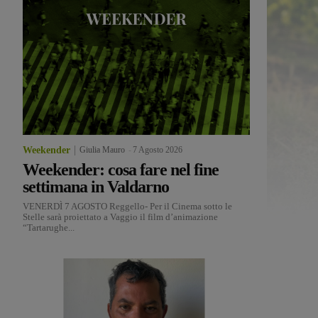
Weekender
Giulia Mauro
-
7 Agosto 2026
Weekender: cosa fare nel fine
settimana in Valdarno
VENERDÌ 7 AGOSTO Reggello- Per il Cinema sotto le
Stelle sarà proiettato a Vaggio il film d’animazione
“Tartarughe...