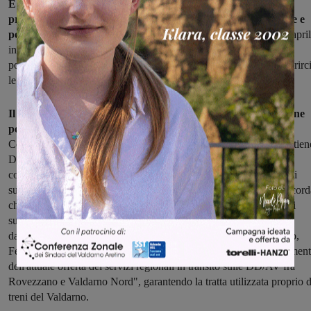
E proprio questo tema di prioritaria importanza sarà molto
probabilmente al centro di un tavolo di confronto tra Regione e
pendolari:
“L'assessore Ceccarelli ci ha preannunciato che il 14 apri
incontrerà tutti i comitati pendolari della Toscana – riferisce il
portavoce del comitato – e in quella occasione RFI dovrebbe chiarirc
le prospettive e gli eventuali interventi sulla linea Direttissima”.
Il comitato pendolari è perplesso sulla possibilità che la Regione
possa incidere a favore dei treni dei pendolari:
“L'assessore
Ceccarelli ha preso impegni ma ha ammesso pubblicamente – sostien
Da Re – che la Regione non ha armi per fronteggiare RFI nella
conferma dell'uso della direttissima per i propri treni: "siamo ospiti
sulla linea" ha detto l'assessore». Ma il portavoce dei pendolari ricord
che l'utilizzo della Direttissima è previsto negli Accordi sottoscritti
sull'Alta Velocità ferroviaria di Firenze, ed è confermato anche
dall'ultimo Atto firmato nell'agosto del 2011 da Regione, Governo,
Ferrovie e Comune di Firenze, che prevede tra l'altro "il mantenimen
dell'attuale offerta dei servizi regionali in transito sulle DD/AV fra
Rovezzano e Valdarno Nord", garantendo la tratta utilizzata proprio d
treni del Valdarno.