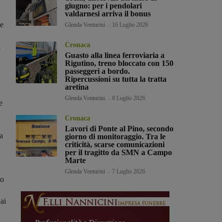
giugno: per i pendolari
valdarnesi arriva il bonus
le
Glenda Venturini
-
16 Luglio 2026
Cronaca
i
Guasto alla linea ferroviaria a
Rigutino, treno bloccato con 150
passeggeri a bordo.
Ripercussioni su tutta la tratta
aretina
Glenda Venturini
-
8 Luglio 2026
e
Cronaca
Lavori di Ponte al Pino, secondo
a
giorno di monitoraggio. Tra le
criticità, scarse comunicazioni
per il tragitto da SMN a Campo
Marte
Glenda Venturini
-
7 Luglio 2026
to
ai