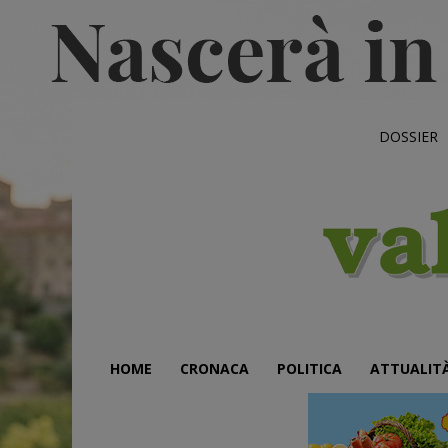
DOSSIER
HOME
CRONACA
POLITICA
ATTUALIT