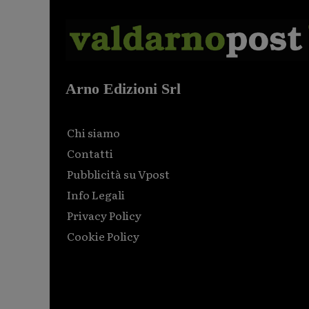
Arno Edizioni Srl
Chi siamo
Contatti
Pubblicità su Vpost
Info Legali
Privacy Policy
Cookie Policy
Html code here! Replace this with any non empty raw
html code and that's it.