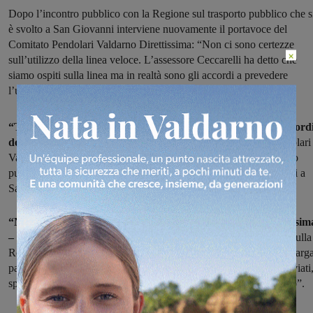
Dopo l’incontro pubblico con la Regione sul trasporto pubblico che s
è svolto a San Giovanni interviene nuovamente il portavoce del
Comitato Pendolari Valdarno Direttissima: “Non ci sono certezze
×
sull’utilizzo della linea veloce. L’assessore Ceccarelli ha detto che
siamo ospiti sulla linea ma in realtà sono gli accordi a prevedere
l’utilizzo per i treni pendolari: devono essere fatti rispettare”.
“Tutelare i treni pendolari per l’uso della direttissima: gli accord
devono essere fatti rispettare”.
Il portavoce del Comitato Pendolari
Valdarno Direttissima, Maurizio Da Re, interviene dopo l'incontro
pubblico con l'assessore regionale ai trasporti Vincenzo Ceccarelli a
San Giovanni Valdarno.
“Non ci sono garanzie sul prossimo futuro della linea Direttissim
– scrive Da Re –
con l'arrivo dal 2015 di 50 nuove Freccerosse sulla
Roma-Firenze i treni regionali del Valdarno rischiano di finire in larg
parte sulla linea lenta per Pontassieve, dove già oggi vengono deviati
spesso e volentieri, da parte di RFI, gestore del traffico ferroviario”.