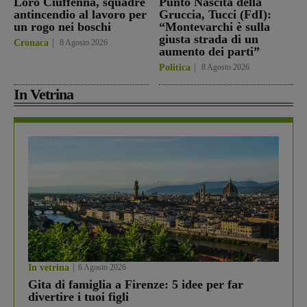
Loro Ciuffenna, squadre
Punto Nascita della
antincendio al lavoro per
Gruccia, Tucci (FdI):
un rogo nei boschi
“Montevarchi è sulla
giusta strada di un
Cronaca
8 Agosto 2026
aumento dei parti”
Politica
8 Agosto 2026
In Vetrina
In vetrina
6 Agosto 2026
Gita di famiglia a Firenze: 5 idee per far
divertire i tuoi figli