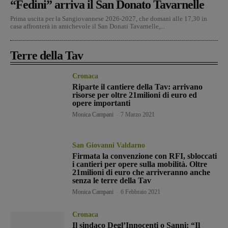
“Fedini” arriva il San Donato Tavarnelle
Prima uscita per la Sangiovannese 2026-2027, che domani alle 17,30 in
casa affronterà in amichevole il San Donati Tavarnelle,...
Terre della Tav
Cronaca
Riparte il cantiere della Tav: arrivano
risorse per oltre 21milioni di euro ed
opere importanti
Monica Campani
-
7 Marzo 2021
San Giovanni Valdarno
Firmata la convenzione con RFI, sbloccati
i cantieri per opere sulla mobilità. Oltre
21milioni di euro che arriveranno anche
senza le terre della Tav
Monica Campani
-
6 Febbraio 2021
Cronaca
Il sindaco Degl’Innocenti o Sanni: “Il