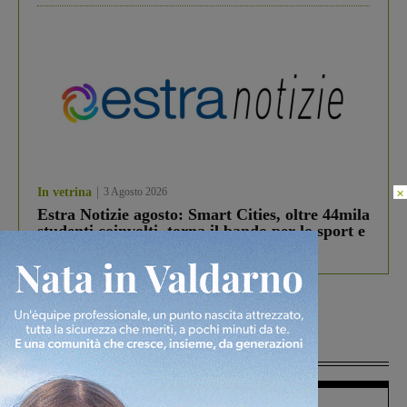
×
In vetrina
3 Agosto 2026
Estra Notizie agosto: Smart Cities, oltre 44mila
studenti coinvolti, torna il bando per lo sport e
debutta il podcast Estrair
Più lette