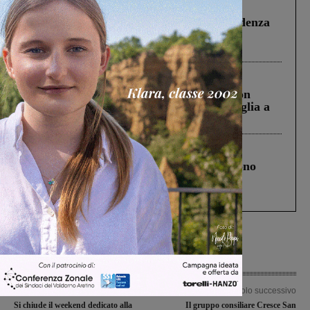
Figline Incisa Valdarno
1 Agosto 2026
Piscina di Figline finanziata oltre la scadenza
Pnrr, il gruppo di Fratelli d’Italia: “Un
ringraziamento al Governo”
Cronaca
3 Agosto 2026
Scomparso da una struttura di Castiglion
Fiorentino l’uomo che aveva ucciso la figlia a
Levane nel 2020
Cronaca
4 Agosto 2026
Un anno fa la strage in A1 in cui morirono
Gianni, Giulia e Franco. Lo schianto, il
processo, lo stop ai sorpassi fra tir....
Articolo precedente
Articolo successivo
Si chiude il weekend dedicato alla
Il gruppo consiliare Cresce San