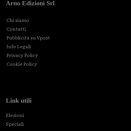
Arno Edizioni Srl
Chi siamo
Contatti
Pubblicità su Vpost
Info Legali
Privacy Policy
Cookie Policy
Html code here! Replace this with any non empty raw html
code and that's it.
Link utili
Elezioni
Speciali