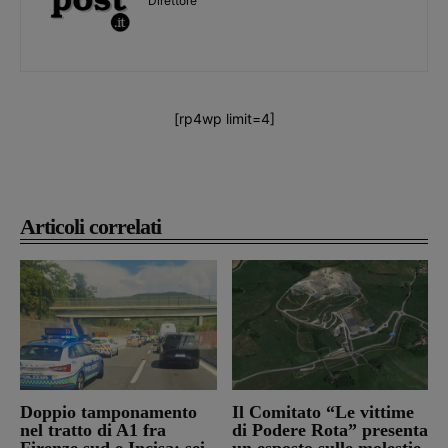
Direttore
[rp4wp limit=4]
Articoli correlati
Doppio tamponamento
Il Comitato “Le vittime
nel tratto di A1 fra
di Podere Rota” presenta
Firenze sud e Incisa: sei
un esposto sulle molestie