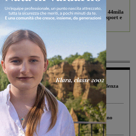
In vetrina
3 Agosto 2026
Estra Notizie agosto: Smart Cities, oltre 44mila
studenti coinvolti, torna il bando per lo sport e
debutta il podcast Estrair
Più lette
Figline Incisa Valdarno
1 Agosto 2026
Piscina di Figline finanziata oltre la scadenza
Pnrr, il gruppo di Fratelli d’Italia: “Un
ringraziamento al Governo”
Cronaca
4 Agosto 2026
Un anno fa la strage in A1 in cui morirono
Gianni, Giulia e Franco. Lo schianto, il
processo, lo stop ai sorpassi fra tir....