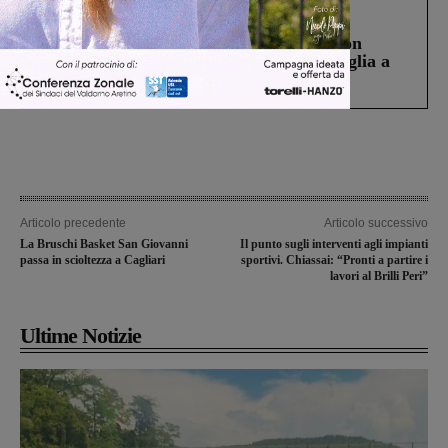
Cronaca
3 Agosto 2026
Scomparso da una struttura di Castiglion
Fiorentino l’uomo che aveva ucciso la figlia a
Levane nel 2020
Articolo precedente
Articolo successivo
La Bruschi Basket San Giovanni
Il punto sugli interventi agli impianti
passa in scioltezza a Cagliari
sportivi. Chiassai: “Pronti a partire i
lavori al Brilli Peri”
Ultime Notizie