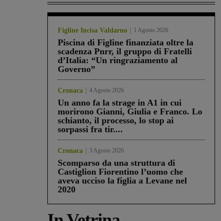
Figline Incisa Valdarno
1 Agosto 2026
Piscina di Figline finanziata oltre la
scadenza Pnrr, il gruppo di Fratelli
d’Italia: “Un ringraziamento al
Governo”
Cronaca
4 Agosto 2026
Un anno fa la strage in A1 in cui
morirono Gianni, Giulia e Franco. Lo
schianto, il processo, lo stop ai
sorpassi fra tir....
Cronaca
3 Agosto 2026
Scomparso da una struttura di
Castiglion Fiorentino l’uomo che
aveva ucciso la figlia a Levane nel
2020
In Vetrina