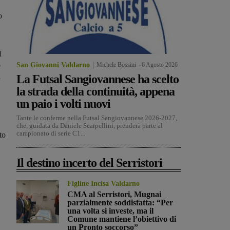
o
i
o
San Giovanni Valdarno
Michele Bossini
-
6 Agosto 2026
i
La Futsal Sangiovannese ha scelto
la strada della continuità, appena
un paio i volti nuovi
Tante le conferme nella Futsal Sangiovannese 2026-2027,
che, guidata da Daniele Scarpellini, prenderà parte al
campionato di serie C1...
to
Il destino incerto del Serristori
Figline Incisa Valdarno
CMA al Serristori, Mugnai
parzialmente soddisfatta: “Per
una volta si investe, ma il
Comune mantiene l’obiettivo di
un Pronto soccorso”