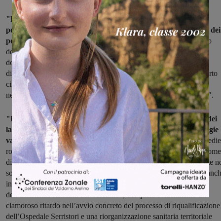
"Il sovraffollamento al Pronto soccorso, con pazienti
politraumatizzati o anziani, come sappiamo è dovuto al taglio dei
posti letto della Chirurgia
che attualmente occupano 8 posti letto
della medicina. Il reparto di chirurgia è chiuso, ma avrebbe in
dotazione 15 posti che per scelta aziendale non vengono messe a
disposizione per i bisogni sanitari dei cittadini, creando così un corto
circuito tra attività e servizi le cui conseguenza negative,
nell’indifferenza dell’Azienda, le pagano gli operatori e i cittadini".
"E’ inaccettabile e indecoroso – continuano i rappresentanti dei
lavoratori – assistere al Pronto soccorso a cittadini con patologie
varie
, costretti a sostare incongruamente nelle sale con barelle e sedie
rotelle con l’unica giustificazione della mancanza di posti letto. Come
dirigenti sindacali riteniamo opportuno incontrarvi contestualmente n
solo perché siete le autorità sanitarie territoriali di riferimento ma anc
in forza della sottoscrizione del Patto Territoriale sul “Riordino
dell’assistenza sanitaria del Valdarno”, del quale evidenziamo un
clamoroso ritardo nell’avvio concreto del processo di riqualificazione
dell’Ospedale Serristori e una riorganizzazione sanitaria territoriale