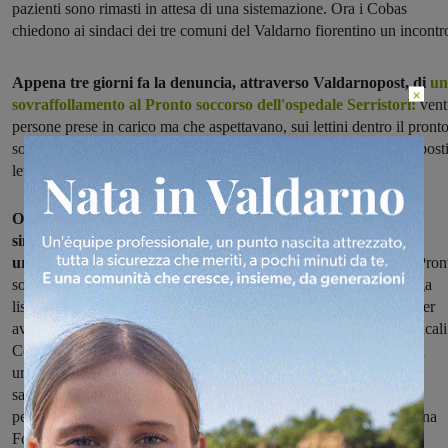
pazienti sono rimasti in attesa di una sistemazione. Ora i Cobas
chiedono ai sindaci dei tre comuni del Valdarno fiorentino un incontr
Appena tre giorni fa la denuncia, attraverso Valdarnopost, di
un
×
sovraffollamento al Pronto soccorso dell'ospedale Serristori:
vent
persone prese in carico ma che aspettavano, sui lettini dentro il pront
soccorso, di trovare una sistemazione. Tutto a causa del taglio di post
letto in medicina, conseguenza di quello in chirurgia.
Oggi i Cobas tornano sul tema con una lettera inviata a tutti i
sindaci del Valdarno fiorentino, in cui chiedono un incontro
urgente
. "In relazione agli ultimi eventi che hanno interessato il Pron
soccorso dell’Ospedale Serristori, dove quotidianamente una lunga
lista di persone è costretta a subire estenuanti e disagevoli attese per
avere una normale presa in carico nei reparti, come dirigenti sindacali
Cobas Rsu della Asl10 di Firenze crediamo opportuno richiedervi
urgentemente un incontro per informarvi sulla tenuta dei percorsi
sanitari e di salute presenti nell’ospedale e sulle gravi carenze di
personale", scrivono Domenico Mangiola, Andrea Calò e Valentina
Fontanelli.