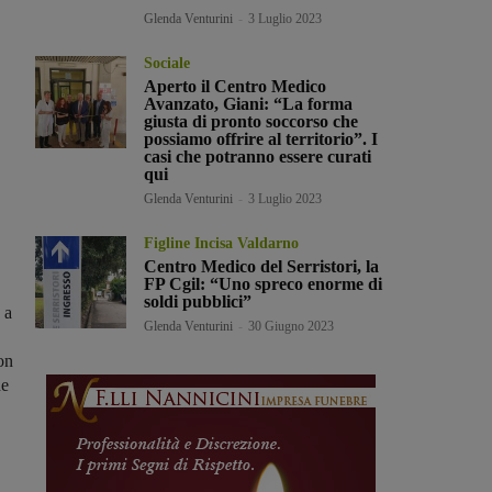
Glenda Venturini
-
3 Luglio 2023
Sociale
Aperto il Centro Medico
Avanzato, Giani: “La forma
giusta di pronto soccorso che
possiamo offrire al territorio”. I
casi che potranno essere curati
qui
Glenda Venturini
-
3 Luglio 2023
Figline Incisa Valdarno
Centro Medico del Serristori, la
FP Cgil: “Uno spreco enorme di
soldi pubblici”
 a
Glenda Venturini
-
30 Giugno 2023
on
he