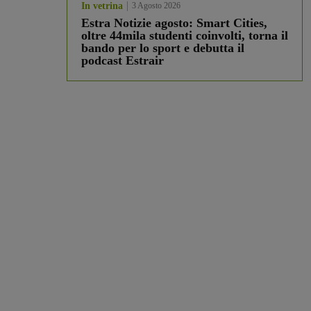
In vetrina
3 Agosto 2026
Estra Notizie agosto: Smart Cities,
oltre 44mila studenti coinvolti, torna il
bando per lo sport e debutta il
podcast Estrair