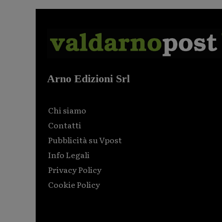
Arno Edizioni Srl
Chi siamo
Contatti
Pubblicità su Vpost
Info Legali
Privacy Policy
Cookie Policy
Html code here! Replace this with any non empty raw
html code and that's it.